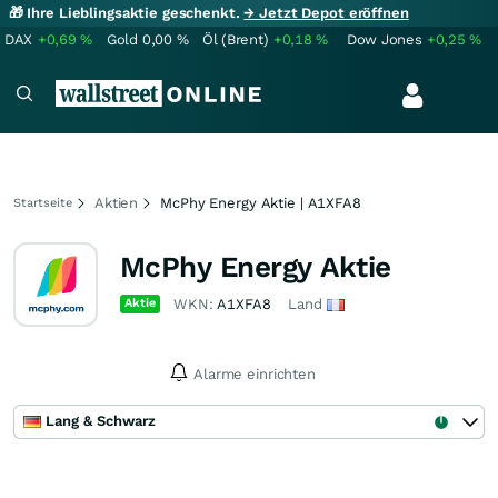
🎁 Ihre Lieblingsaktie geschenkt.
→ Jetzt Depot eröffnen
DAX
+0,69
%
Gold
0,00
%
Öl (Brent)
+0,18
%
Dow Jones
+0,25
%
Aktien
McPhy Energy Aktie | A1XFA8
Startseite
McPhy Energy Aktie
Aktie
WKN:
A1XFA8
Land
Alarme einrichten
Lang & Schwarz