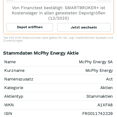
Von Finanztest bestätigt: SMARTBROKER+ ist
Kostensieger in allen getesteten Depotgrößen
(12/2025)
Depot eröffnen
Jetzt wechseln
*ab 500 EUR Ordervolumen über gettex für 0€, zzgl. marktüblicher Spreads und
Zuwendungen
Stammdaten McPhy Energy Aktie
Name
McPhy Energy SA
Kurzname
McPhy Energy
Namenszusatz
Act
Kategorie
Aktien
Aktientyp
Stammaktien
WKN
A1XFA8
ISIN
FR0011742329