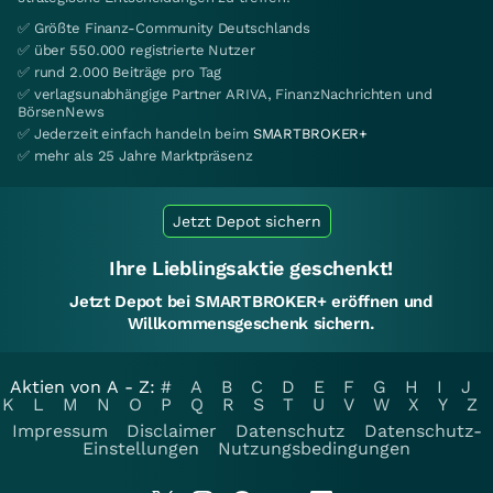
✅ Größte Finanz-Community Deutschlands
✅ über 550.000 registrierte Nutzer
✅ rund 2.000 Beiträge pro Tag
✅ verlagsunabhängige Partner ARIVA, FinanzNachrichten und
BörsenNews
✅ Jederzeit einfach handeln beim
SMARTBROKER+
✅ mehr als 25 Jahre Marktpräsenz
Jetzt Depot sichern
Ihre Lieblingsaktie geschenkt!
Jetzt Depot bei SMARTBROKER+ eröffnen und
Willkommensgeschenk sichern.
Aktien von A - Z:
#
A
B
C
D
E
F
G
H
I
J
K
L
M
N
O
P
Q
R
S
T
U
V
W
X
Y
Z
Impressum
Disclaimer
Datenschutz
Datenschutz-
Einstellungen
Nutzungsbedingungen