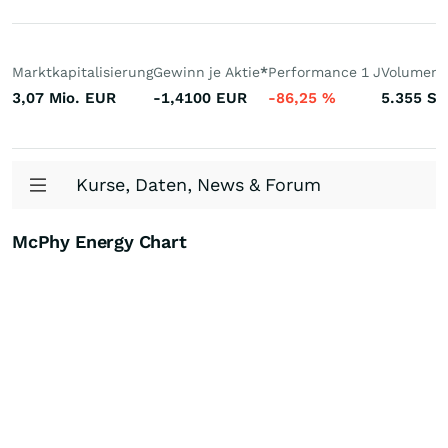
Marktkapitalisierung
Gewinn je Aktie
*
Performance 1 J
Volumen 
3,07 Mio.
EUR
-1,4100
EUR
-86,25
%
5.355
St.
Kurse, Daten, News & Forum
McPhy Energy Chart