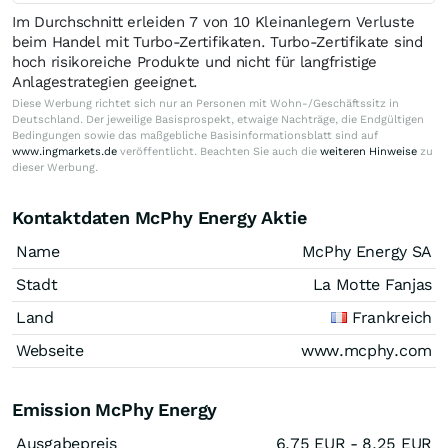
Im Durchschnitt erleiden 7 von 10 Kleinanlegern Verluste
beim Handel mit Turbo-Zertifikaten. Turbo-Zertifikate sind
hoch risikoreiche Produkte und nicht für langfristige
Anlagestrategien geeignet.
Diese Werbung richtet sich nur an Personen mit Wohn-/Geschäftssitz in
Deutschland. Der jeweilige Basisprospekt, etwaige Nachträge, die Endgültigen
Bedingungen sowie das maßgebliche Basisinformationsblatt sind auf
www.ingmarkets.de
veröffentlicht. Beachten Sie auch die
weiteren Hinweise
zu
dieser Werbung.
Kontaktdaten McPhy Energy Aktie
Name
McPhy Energy SA
Stadt
La Motte Fanjas
Land
Frankreich
Webseite
www.mcphy.com
Emission McPhy Energy
Ausgabepreis
6,75
EUR
- 8,25
EUR