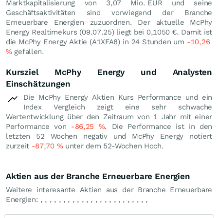
Marktkapitalisierung von 3,07 Mio.
EUR
und seine
Geschäftsaktivitäten sind vorwiegend der Branche
Erneuerbare Energien zuzuordnen. Der aktuelle McPhy
Energy Realtimekurs (
09.07.25
) liegt bei 0,1050
€
. Damit ist
die McPhy Energy Aktie (A1XFA8) in 24 Stunden um
-10,26
%
gefallen.
Kursziel McPhy Energy und Analysten
Einschätzungen
Die McPhy Energy Aktien Kurs Performance und ein
Index Vergleich zeigt eine sehr schwache
Wertentwicklung über den Zeitraum von 1 Jahr mit einer
Performance von
-86,25
%
. Die Performance ist in den
letzten 52 Wochen negativ und McPhy Energy notiert
zurzeit
-87,70
%
unter dem 52-Wochen Hoch.
Aktien aus der Branche Erneuerbare Energien
Weitere interesante Aktien aus der Branche Erneuerbare
Energien:
,
,
,
,
,
,
,
,
,
,
,
,
,
,
,
,
,
,
,
,
,
,
,
,