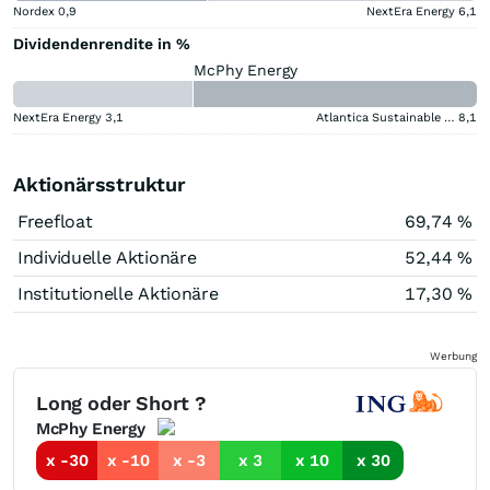
Nordex
0,9
NextEra Energy
6,1
Dividendenrendite in %
McPhy Energy
NextEra Energy
3,1
Atlantica Sustainable Infrastructure
8,1
Aktionärsstruktur
Freefloat
69,74 %
Individuelle Aktionäre
52,44 %
Institutionelle Aktionäre
17,30 %
Werbung
Long oder Short ?
McPhy Energy
x -30
x -10
x -3
x 3
x 10
x 30