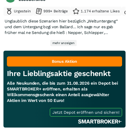
Urgestein
999+ Beiträge
1.174 erhaltene Likes
Unglaublich diese Szenarien hier bezüglich „Weltuntergang“
und dem Untergang bzgl von Ballard… Ich sage nur es gab
früher mal ne Sendung die hieß : Nepper, Schlepper,
Bauernfänger !
mehr anzeigen
Schaut euch den gesamten Sektor in den letzten zwei
Monaten genau an ☝️ fast alle Werte korrigierten zwischen 40
und 60 % nach unten… und auch andere Sektoren wie z.B.
Silber und Uran, genau das Gleiche > Korrektur um 40-60 % !
Bonus Aktion
Wer hier keinen Bock hat zu investieren der sollte sich hier
Ihre Lieblingsaktie geschenkt
nicht mehr ungeduldig mit Floskeln abmühen und von mir aus
in DAX Werten investieren… der Wind wird sich drehen 💪
Alle Neukunden, die bis zum 31.08.2026 ein Depot bei
SMARTBROKER+ eröffnen, erhalten als
Willkommensgeschenk einen Anteil ausgewählter
Aktien im Wert von 50 Euro!
Jetzt Depot eröffnen und sichern!