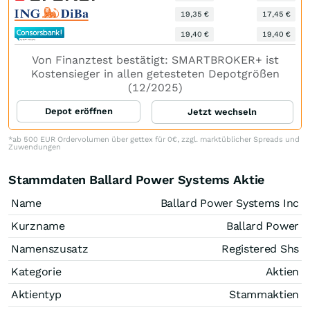
19,35 €
17,45 €
19,40 €
19,40 €
Von Finanztest bestätigt: SMARTBROKER+ ist
Kostensieger in allen getesteten Depotgrößen
(12/2025)
Depot eröffnen
Jetzt wechseln
*ab 500 EUR Ordervolumen über gettex für 0€, zzgl. marktüblicher Spreads und
Zuwendungen
Stammdaten Ballard Power Systems Aktie
Name
Ballard Power Systems Inc
Kurzname
Ballard Power
Namenszusatz
Registered Shs
Kategorie
Aktien
Aktientyp
Stammaktien