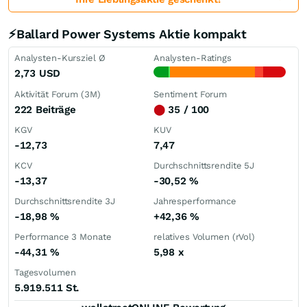
⚡Ballard Power Systems Aktie kompakt
Analysten-Kursziel Ø
Analysten-Ratings
2,73
USD
Aktivität Forum (3M)
Sentiment Forum
222 Beiträge
⬤
35 / 100
KGV
KUV
-12,73
7,47
KCV
Durchschnittsrendite 5J
-13,37
-30,52
%
Durchschnittsrendite 3J
Jahresperformance
-18,98
%
+42,36
%
Performance 3 Monate
relatives Volumen (rVol)
-44,31
%
5,98
x
Tagesvolumen
5.919.511 St.