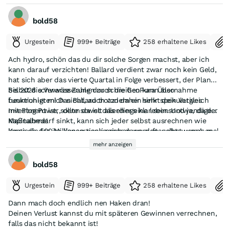
bold58
Urgestein
999+ Beiträge
258 erhaltene Likes
Ach hydro, schön das du dir solche Sorgen machst, aber ich
kann darauf verzichten! Ballard verdient zwar noch kein Geld,
hat sich aber das vierte Quartal in Folge verbessert, der Plan
bis 2028 schwarze Zahlen zu schreiben kann also
Selbst die Verwässerung durch die GeoPura Übernahme
funktionieren! Das Ballard trotzdem ein sehr spekulatives
beunruhigt mich nicht, auch von daher hinkt dein Vergleich
Investment ist, sollte soweit allerdings klar sein. Und ja, da der
mit Plug Power, denn da ist das eher eine lebensnotwendige
Kapitalbedarf sinkt, kann sich jeder selbst ausrechnen wie
Maßnahme!
lange die 500 Millionen noch reichen werden, selbst wenn es
Komisch das ihr Konsortien immer dann auftaucht, wenn’s mal
zu Verzögerungen kommt und BP doch noch ein Quartal
nicht so gut läuft und allen suggerieren wollt, das das Ende
mehr anzeigen
verreißt , sag ich mal, nein ich habe noch lange keine Angst vor
naht!
einer Insolvenz!
bold58
Aber von dir wie gewohnt schön verpackt mit Geschenkpapier
und Schleife, süß 🥰
Urgestein
999+ Beiträge
258 erhaltene Likes
Dann mach doch endlich nen Haken dran!
Deinen Verlust kannst du mit späteren Gewinnen verrechnen,
falls das nicht bekannt ist!