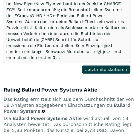
bei New Flyer:New Flyer verbaut in der Xcelsior CHARGE
FC™-Serie standardmäßig die Brennstoffzellen-Systeme
der FCmove®-HD / HD+-Serie von Ballard Power
Systems.Warum das für deine Ballard-Thesis ein weiteres
Puzzleteil ist: Kalifornien als Schlüsselmarkt: In Kalifornien
müssen Verkehrsbetriebe durch die Richtlinien der
Umweltbehörde (CARB) Schritt für Schritt auf
emissionsfreie Flotten umstellen. Kein Einzelprojekt,
sondern ein langer Schwanz: Montebello steigt jetzt erst
einmal mit den ersten 3 …
Jetzt mitdiskutieren
Rating Ballard Power Systems Aktie
Das Rating ermittelt sich aus dem Durchschnitt der von
18 Analysten abgegebenen Einschätzungen zu
Ballard
Power Systems
.
Die
Ballard Power Systems Aktie
wird aktuell von 18
Analysten bewertet. Das durchschnittliche Rating liegt
bei 2,83 Punkten, das Kursziel bei 2,73 USD. Davon