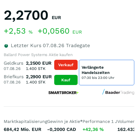
2,2700
EUR
+2,53
+0,0560
%
EUR
Letzter Kurs
07.08.26
Tradegate
Ballard Power Systems Aktie kaufen
Geldkurs
2,2500
EUR
Verkauf
Verlängerte
07.08.26
1.400
STK
Handelszeiten
Briefkurs
2,2900
EUR
07:30 bis 23:00 Uhr
Kauf
07.08.26
1.400
STK
Marktkapitalisierung
Gewinn je Aktie
*
Performance 1 J
Volumen 
684,42 Mio.
EUR
-0,2000
CAD
+42,36
%
162.433