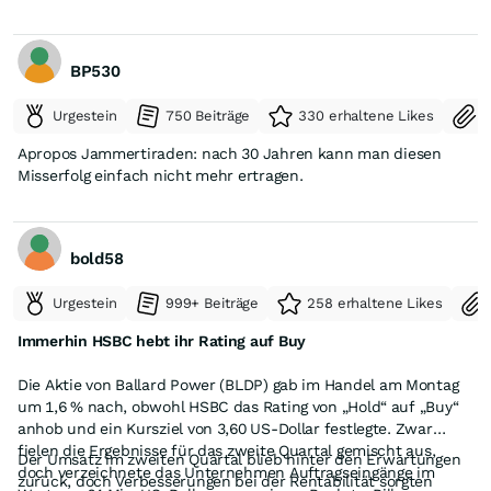
BP530
Urgestein
750 Beiträge
330 erhaltene Likes
S
Apropos Jammertiraden: nach 30 Jahren kann man diesen
Misserfolg einfach nicht mehr ertragen.
bold58
Urgestein
999+ Beiträge
258 erhaltene Likes
Immerhin HSBC hebt ihr Rating auf Buy
Die Aktie von Ballard Power (BLDP) gab im Handel am Montag
um 1,6 % nach, obwohl HSBC das Rating von „Hold“ auf „Buy“
anhob und ein Kursziel von 3,60 US-Dollar festlegte. Zwar
fielen die Ergebnisse für das zweite Quartal gemischt aus,
Der Umsatz im zweiten Quartal blieb hinter den Erwartungen
doch verzeichnete das Unternehmen Auftragseingänge im
zurück, doch Verbesserungen bei der Rentabilität sorgten