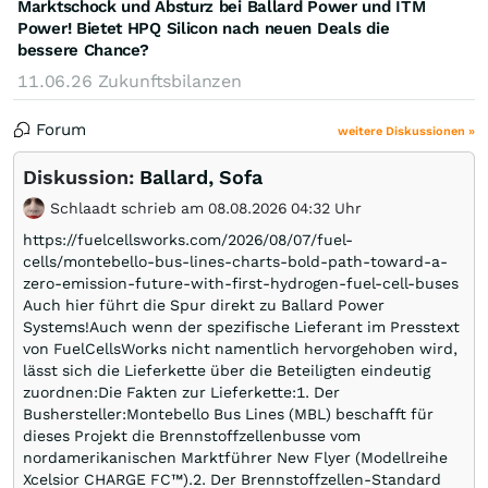
Marktschock und Absturz bei Ballard Power und ITM
Power! Bietet HPQ Silicon nach neuen Deals die
bessere Chance?
11.06.26
Zukunftsbilanzen
Forum
weitere Diskussionen »
Diskussion:
Ballard, Sofa
Schlaadt schrieb am 08.08.2026 04:32 Uhr
https://fuelcellsworks.com/2026/08/07/fuel-
cells/montebello-bus-lines-charts-bold-path-toward-a-
zero-emission-future-with-first-hydrogen-fuel-cell-buses
Auch hier führt die Spur direkt zu Ballard Power
Systems!Auch wenn der spezifische Lieferant im Presstext
von FuelCellsWorks nicht namentlich hervorgehoben wird,
lässt sich die Lieferkette über die Beteiligten eindeutig
zuordnen:Die Fakten zur Lieferkette:1. Der
Bushersteller:Montebello Bus Lines (MBL) beschafft für
dieses Projekt die Brennstoffzellenbusse vom
nordamerikanischen Marktführer New Flyer (Modellreihe
Xcelsior CHARGE FC™).2. Der Brennstoffzellen-Standard