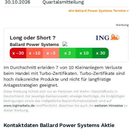
30.10.2026
Quartalsmitteilung
alle Ballard Power Systems Termine »
Werbung
Long oder Short ?
Ballard Power Systems
x -30
x -10
x -3
x 3
x 10
x 30
Im Durchschnitt erleiden 7 von 10 Kleinanlegern Verluste
beim Handel mit Turbo-Zertifikaten. Turbo-Zertifikate sind
hoch risikoreiche Produkte und nicht für langfristige
Anlagestrategien geeignet.
Diese Werbung richtet sich nur an Personen mit Wohn-/Geschäftssitz in
Deutschland. Der jeweilige Basisprospekt, etwaige Nachträge, die Endgültigen
Bedingungen sowie das maßgebliche Basisinformationsblatt sind auf
www.ingmarkets.de
veröffentlicht. Beachten Sie auch die
weiteren Hinweise
zu
dieser Werbung.
Kontaktdaten Ballard Power Systems Aktie