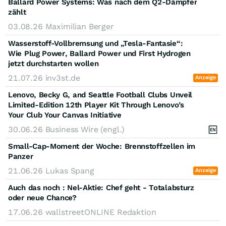
Ballard Power Systems: Was nach dem Q2-Dämpfer
zählt
03.08.26
Maximilian Berger
Wasserstoff-Vollbremsung und „Tesla-Fantasie“:
Wie Plug Power, Ballard Power und First Hydrogen
jetzt durchstarten wollen
21.07.26
inv3st.de
Anzeige
Lenovo, Becky G, and Seattle Football Clubs Unveil
Limited-Edition 12th Player Kit Through Lenovo’s
Your Club Your Canvas Initiative
30.06.26
Business Wire (engl.)
Small-Cap-Moment der Woche: Brennstoffzellen im
Panzer
21.06.26
Lukas Spang
Anzeige
Auch das noch : Nel-Aktie: Chef geht - Totalabsturz
oder neue Chance?
17.06.26
wallstreetONLINE Redaktion