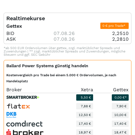
die massiven Kapitalschnitte (Verwässerung) und schätzt die
Bewertungsmultiplikatoren (KUV) für ein reifes
Vermietgeschäft viel zu hoch ein. Kursziele von 40–60 USD
Realtimekurse
gehören ins Reich der Fabeln.
Gettex
0 € pro Trade*
BID
07.08.26
2,2510
ASK
07.08.26
2,2810
*ab 500 EUR Ordervolumen über gettex, zzgl. marktüblicher Spreads und
Zuwendungen | ** zzgl. marktüblicher Spreads und Zuwendungen, mögliche
Steuern und ggf. SEC Gebühr
Ballard Power Systems günstig handeln
Kostenvergleich pro Trade bei einem 5.000 € Ordervolumen, je nach
Handelsplatz
Broker
Xetra
Gettex
5,50 €
0,00 €*
7,88 €
7,90 €
12,50 €
10,00 €
17,40 €
17,40 €
18,97 €
18,47 €