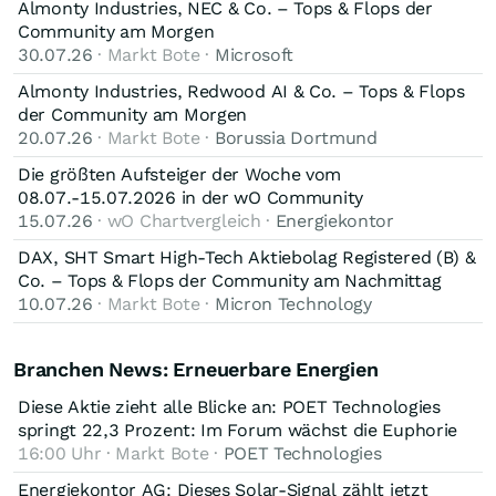
Almonty Industries, NEC & Co. – Tops & Flops der
vergessen)
Community am Morgen
Die KI rechnet mit: ca. 301,5 Millionen Aktien.
30.07.26
· Markt Bote ·
Microsoft
Die Realität: Wenn Ballard die Übernahme von GeoPura
Almonty Industries, Redwood AI & Co. – Tops & Flops
durchzieht, werden allein dafür 50,8 Millionen neue Aktien
der Community am Morgen
gedruckt. Zudem gibt es bei Wachstumsfirmen jedes Jahr
20.07.26
· Markt Bote ·
Borussia Dortmund
Mitarbeiter-Aktienprogramme.
Die Konsequenz: Im Jahr 2028 gibt es nicht 301 Mio. Aktien,
sondern eher 360 bis 380 Millionen Aktien.
Die größten Aufsteiger der Woche vom
08.07.-15.07.2026 in der wO Community
Was das bedeutet: Selbst wenn die Marktkapitalisierung auf
15.07.26
· wO Chartvergleich ·
Energiekontor
4,8 Mrd. USD steigt, teilt sich dieser Kuchen durch deutlich
mehr Teller. Der Kurs pro Aktie im konservativen Szenario läge
DAX, SHT Smart High-Tech Aktiebolag Registered (B) &
dann nicht bei 16–20 USD, sondern eher bei 12,50 bis 13,30
2. Das KUV von 12 ist kein Maßstab für die Zukunft
Co. – Tops & Flops der Community am Nachmittag
USD.
10.07.26
· Markt Bote ·
Micron Technology
Die KI sagt: "Aktuell wird Ballard mit einem KUV von ~12
bewertet, also nehmen wir das für die Zukunft."
Börsen-Realität: Ein Kurs-Umsatz-Verhältnis (KUV) von 12
Branchen News: Erneuerbare Energien
gesteht der Markt einem Unternehmen nur zu, wenn es
Diese Aktie zieht alle Blicke an: POET Technologies
winzige Umsätze hat oder ein extrem heißes Hype-Thema ist.
springt 22,3 Prozent: Im Forum wächst die Euphorie
Sobald ein Unternehmen erwachsen wird und 1,2 Milliarden
16:00 Uhr · Markt Bote ·
POET Technologies
Dollar Umsatz macht, sinkt das KUV dramatisch. Ein reifes
Industrie- oder Leasing-Unternehmen wird an der Börse selten
Energiekontor AG: Dieses Solar-Signal zählt jetzt