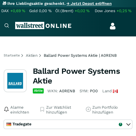
🎁 Ihre Lieblingsaktie geschenkt.
→ Jetzt Depot eröffnen
DAX
+0,69
%
Gold
0,00
%
Öl (Brent)
+0,02
%
Dow Jones
+0,25
%
Aktien
Ballard Power Systems Aktie | A0RENB
Startseite
Ballard Power Systems
Aktie
Aktie
WKN:
A0RENB
SYM:
PO0
Land
Alarme
Zur Watchlist
Zum Portfolio
einrichten
hinzufügen
hinzufügen
Tradegate