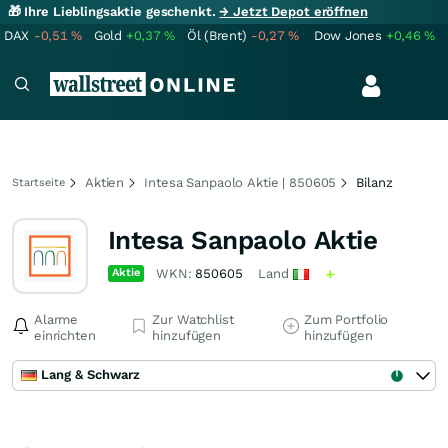
🎁 Ihre Lieblingsaktie geschenkt.
→ Jetzt Depot eröffnen
DAX
-0,51
%
Gold
+0,37
%
Öl (Brent)
-0,27
%
Dow Jones
+0,46
%
Aktien
Intesa Sanpaolo Aktie | 850605
Bilanz
Startseite
Intesa Sanpaolo Aktie
Aktie
WKN:
850605
Land
Alarme
Zur Watchlist
Zum Portfolio
einrichten
hinzufügen
hinzufügen
Lang & Schwarz