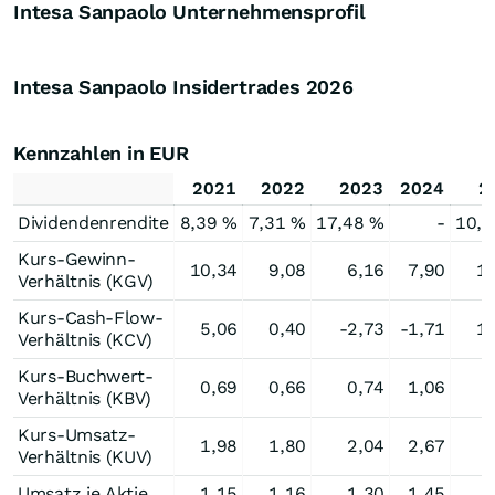
Intesa Sanpaolo Unternehmensprofil
Intesa Sanpaolo Insidertrades
2026
Kennzahlen in EUR
2021
2022
2023
2024
2
Dividendenrendite
8,39 %
7,31 %
17,48 %
-
10,0
Kurs-Gewinn-
10,34
9,08
6,16
7,90
11
Verhältnis (KGV)
Kurs-Cash-Flow-
5,06
0,40
-2,73
-1,71
12
Verhältnis (KCV)
Kurs-Buchwert-
0,69
0,66
0,74
1,06
Verhältnis (KBV)
Kurs-Umsatz-
1,98
1,80
2,04
2,67
Verhältnis (KUV)
Umsatz je Aktie
1,15
1,16
1,30
1,45