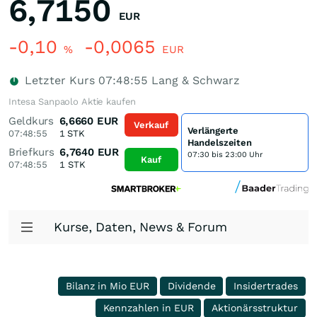
6,7150
EUR
-0,10
-0,0065
%
EUR
Letzter Kurs
07:48:55
Lang & Schwarz
Intesa Sanpaolo Aktie kaufen
Geldkurs
6,6660
EUR
Verkauf
Verlängerte
07:48:55
1
STK
Handelszeiten
Briefkurs
6,7640
EUR
07:30 bis 23:00 Uhr
Kauf
07:48:55
1
STK
Kurse, Daten, News & Forum
Bilanz in Mio EUR
Dividende
Insidertrades
Kennzahlen in EUR
Aktionärsstruktur