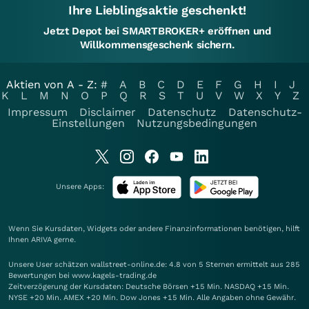
Ihre Lieblingsaktie geschenkt!
Jetzt Depot bei SMARTBROKER+ eröffnen und
Willkommensgeschenk sichern.
Aktien von A - Z:
#
A
B
C
D
E
F
G
H
I
J
K
L
M
N
O
P
Q
R
S
T
U
V
W
X
Y
Z
Impressum
Disclaimer
Datenschutz
Datenschutz-
Einstellungen
Nutzungsbedingungen
Unsere Apps:
Wenn Sie Kursdaten, Widgets oder andere Finanzinformationen benötigen, hilft
Ihnen
ARIVA
gerne.
Unsere User schätzen wallstreet-online.de: 4.8 von 5 Sternen ermittelt aus 285
Bewertungen bei www.kagels-trading.de
Zeitverzögerung der Kursdaten: Deutsche Börsen +15 Min. NASDAQ +15 Min.
NYSE +20 Min. AMEX +20 Min. Dow Jones +15 Min. Alle Angaben ohne Gewähr.