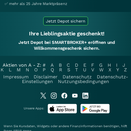
✅ mehr als 25 Jahre Marktpräsenz
Jetzt Depot sichern
Ihre Lieblingsaktie geschenkt!
Jetzt Depot bei SMARTBROKER+ eröffnen und
Willkommensgeschenk sichern.
Aktien von A - Z:
#
A
B
C
D
E
F
G
H
I
J
K
L
M
N
O
P
Q
R
S
T
U
V
W
X
Y
Z
Impressum
Disclaimer
Datenschutz
Datenschutz-
Einstellungen
Nutzungsbedingungen
Unsere Apps:
Wenn Sie Kursdaten, Widgets oder andere Finanzinformationen benötigen, hilft
Ihnen
ARIVA
gerne.