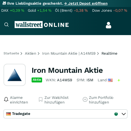
🎁 Ihre Lieblingsaktie geschenkt.
→ Jetzt Depot eröffnen
DAX
+0,39
%
Gold
+1,54
%
Öl (Brent)
-0,38
%
Dow Jones
-0,07
%
Aktien
Iron Mountain Aktie | A14MS9
Realtime
Startseite
Iron Mountain Aktie
Aktie
WKN:
A14MS9
SYM:
I5M
Land
Alarme
Zur Watchlist
Zum Portfolio
einrichten
hinzufügen
hinzufügen
Tradegate