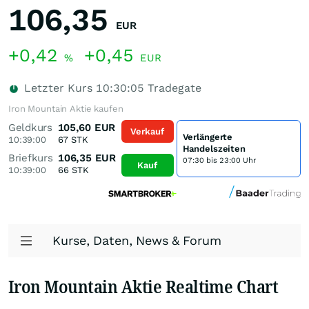
106,35
EUR
+0,42
+0,45
%
EUR
Letzter Kurs
10:30:05
Tradegate
Iron Mountain Aktie kaufen
Geldkurs
105,60
EUR
Verkauf
Verlängerte
10:39:00
67
STK
Handelszeiten
Briefkurs
106,35
EUR
07:30 bis 23:00 Uhr
Kauf
10:39:00
66
STK
Kurse, Daten, News & Forum
Iron Mountain Aktie Realtime Chart