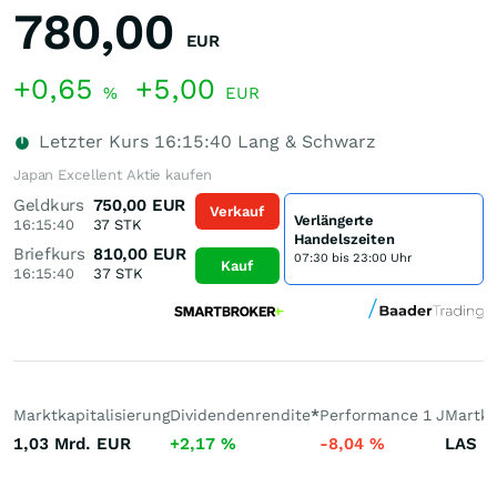
780,00
EUR
+0,65
+5,00
%
EUR
Letzter Kurs
16:15:40
Lang & Schwarz
Japan Excellent Aktie kaufen
Geldkurs
750,00
EUR
Verkauf
Verlängerte
16:15:40
37
STK
Handelszeiten
Briefkurs
810,00
EUR
07:30 bis 23:00 Uhr
Kauf
16:15:40
37
STK
Marktkapitalisierung
Dividendenrendite
*
Performance 1 J
Martkt
1,03 Mrd.
EUR
+2,17
%
-8,04
%
LAS