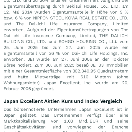
Co, LTD. und zu 20% anderen Unternehmen. Aufgrund der
Eigentumsübertragung durch Sekisui House, Co., LTD. am
12. Mai 2014 wurden Eigentumsanteile in Höhe von 9 %
bzw. 6 % von NIPPON STEEL KOWA REAL ESTATE CO., LTD.
und The Dai-ichi Life Insurance Company, Limited
erworben. Aufgrund der Eigentumsübertragungen von The
Dai-ichi Life Insurance Company, Limited, THE DAI-ICHI
BUILDING CO., LTD. und SOHGO HOUSING CO., Ltd. vom
25. Juni 2025 bis zum 27. Juni 2025 wurde ein
Eigentumsanteil von 36 % von Dai-ichi Life Holdings, Inc.
erworben. JEI wurde am 27. Juni 2006 an der Tokioter
Börse notiert. Zum 30. Juni 2025 besaß JEI 33 Immobilien
mit einer Gesamtmietfläche von 302.340,95 Quadratmetern
und hatte Mietverträge mit 610 Mietern (ohne
Wohnungsmieter). Japan Excellent, Inc. wurde am 20.
Februar 2006 gegründet.
Japan Excellent Aktien Kurs und Index Vergleich
Das börsennotierte Unternehmen Japan Excellent ist in
Japan gelistet. Das Unternehmen verfügt über eine
Marktkapitalisierung von 1,03 Mrd.
EUR
und seine
Geschäftsaktivitäten sind vorwiegend der Branche