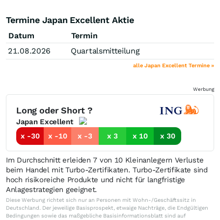
Termine Japan Excellent Aktie
Datum
Termin
21.08.2026
Quartalsmitteilung
alle Japan Excellent Termine »
Werbung
Long oder Short ?
Japan Excellent
x -30
x -10
x -3
x 3
x 10
x 30
Im Durchschnitt erleiden 7 von 10 Kleinanlegern Verluste
beim Handel mit Turbo-Zertifikaten. Turbo-Zertifikate sind
hoch risikoreiche Produkte und nicht für langfristige
Anlagestrategien geeignet.
Diese Werbung richtet sich nur an Personen mit Wohn-/Geschäftssitz in
Deutschland. Der jeweilige Basisprospekt, etwaige Nachträge, die Endgültigen
Bedingungen sowie das maßgebliche Basisinformationsblatt sind auf