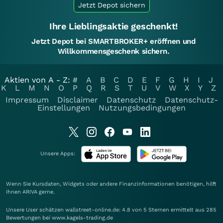
Jetzt Depot sichern
Ihre Lieblingsaktie geschenkt!
Jetzt Depot bei SMARTBROKER+ eröffnen und
Willkommensgeschenk sichern.
Aktien von A - Z:
#
A
B
C
D
E
F
G
H
I
J
K
L
M
N
O
P
Q
R
S
T
U
V
W
X
Y
Z
Impressum
Disclaimer
Datenschutz
Datenschutz-
Einstellungen
Nutzungsbedingungen
Unsere Apps:
Wenn Sie Kursdaten, Widgets oder andere Finanzinformationen benötigen, hilft
Ihnen
ARIVA
gerne.
Unsere User schätzen wallstreet-online.de: 4.8 von 5 Sternen ermittelt aus 285
Bewertungen bei www.kagels-trading.de