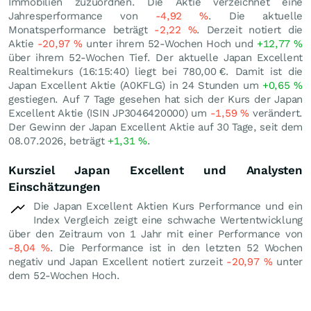
Immobilien zuzuordnen. Die Aktie verzeichnet eine
Jahresperformance von
-4,92
%
. Die aktuelle
Monatsperformance beträgt
-2,22
%
. Derzeit notiert die
Aktie
-20,97
%
unter ihrem 52-Wochen Hoch und
+12,77
%
über ihrem 52-Wochen Tief. Der aktuelle Japan Excellent
Realtimekurs (16:15:40) liegt bei 780,00
€
. Damit ist die
Japan Excellent Aktie (A0KFLG) in 24 Stunden um
+0,65
%
gestiegen. Auf 7 Tage gesehen hat sich der Kurs der Japan
Excellent Aktie (ISIN JP3046420000) um
-1,59
%
verändert.
Der Gewinn der Japan Excellent Aktie auf 30 Tage, seit dem
08.07.2026, beträgt
+1,31
%
.
Kursziel Japan Excellent und Analysten
Einschätzungen
Die Japan Excellent Aktien Kurs Performance und ein
Index Vergleich zeigt eine schwache Wertentwicklung
über den Zeitraum von 1 Jahr mit einer Performance von
-8,04
%
. Die Performance ist in den letzten 52 Wochen
negativ und Japan Excellent notiert zurzeit
-20,97
%
unter
dem 52-Wochen Hoch.