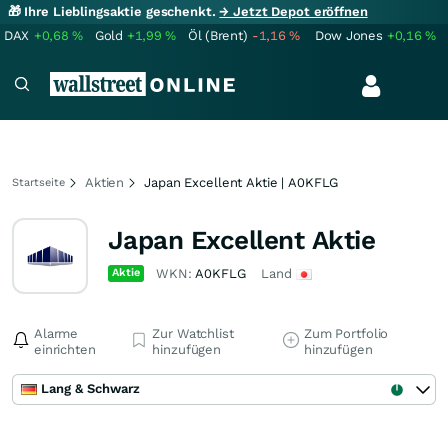
🎁 Ihre Lieblingsaktie geschenkt.
→ Jetzt Depot eröffnen
DAX
+0,68
%
Gold
+1,99
%
Öl (Brent)
-1,16
%
Dow Jones
+0,16
%
Aktien
Japan Excellent Aktie | A0KFLG
Startseite
Japan Excellent Aktie
Aktie
WKN:
A0KFLG
Land
Alarme
Zur Watchlist
Zum Portfolio
einrichten
hinzufügen
hinzufügen
Lang & Schwarz