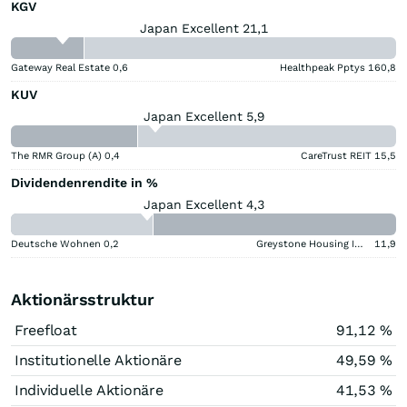
KGV
Japan Excellent 21,1
Gateway Real Estate
0,6
Healthpeak Pptys
160,8
KUV
Japan Excellent 5,9
The RMR Group (A)
0,4
CareTrust REIT
15,5
Dividendenrendite in %
Japan Excellent 4,3
Deutsche Wohnen
0,2
Greystone Housing Impact Investors LP Benef Unit Cert
11,9
Aktionärsstruktur
Freefloat
91,12 %
Institutionelle Aktionäre
49,59 %
Individuelle Aktionäre
41,53 %