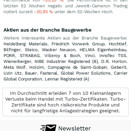
letzten 52 Wochen negativ und Jewett-Cameron Trading
notiert zurzeit
-30,85
%
unter dem 52-Wochen Hoch.
Aktien aus der Branche Baugewerbe
Weitere interesante Aktien aus der Branche Baugewerbe:
Heidelberg Materials
,
Friedrich Vorwerk Group
,
Hochtief
,
Bilfinger
,
Steico
,
Wacker Neuson
,
HELMA Eigenheimbau
,
PORR
,
STRABAG
,
Villeroy & Boch
,
Vinci
,
InnoTec TSS
,
Wienerberger
,
NIBE Industrier Registered (B)
,
D.R. Horton
,
Meta Wolf
,
Holcim
,
Compagnie de Saint-Gobain
,
Geberit
,
Uzin Utz
,
Bauer
,
Fastenal
,
Global Power Solutions
,
Carrier
Global Corporation
,
Lennar Registered (A)
Im Durchschnitt erleiden 7 von 10 Kleinanlegern
Verluste beim Handel mit Turbo-Zertifikaten. Turbo-
Zertifikate sind hoch risikoreiche Produkte und
nicht für langfristige Anlagestrategien geeignet.
Newsletter