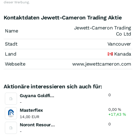
dieser Werbung.
Kontaktdaten Jewett-Cameron Trading Aktie
Jewett-Cameron Trading
Name
Co Ltd
Stadt
Vancouver
Land
Kanada
Webseite
www.jewettcameron.com
Aktionäre interessieren sich auch für:
0
Guyana Goldfields
-
0,00
%
Masterflex
+17,43
%
14,00 EUR
0
Noront Resources
-