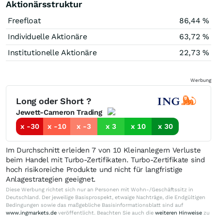
Aktionärsstruktur
Freefloat
86,44 %
Individuelle Aktionäre
63,72 %
Institutionelle Aktionäre
22,73 %
Werbung
Long oder Short ?
Jewett-Cameron Trading
x -30
x -10
x -3
x 3
x 10
x 30
Im Durchschnitt erleiden 7 von 10 Kleinanlegern Verluste
beim Handel mit Turbo-Zertifikaten. Turbo-Zertifikate sind
hoch risikoreiche Produkte und nicht für langfristige
Anlagestrategien geeignet.
Diese Werbung richtet sich nur an Personen mit Wohn-/Geschäftssitz in
Deutschland. Der jeweilige Basisprospekt, etwaige Nachträge, die Endgültigen
Bedingungen sowie das maßgebliche Basisinformationsblatt sind auf
www.ingmarkets.de
veröffentlicht. Beachten Sie auch die
weiteren Hinweise
zu