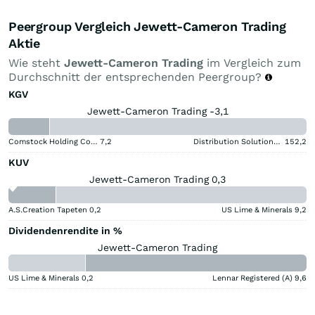
Peergroup Vergleich Jewett-Cameron Trading
Aktie
Wie steht
Jewett-Cameron Trading
im Vergleich zum
Durchschnitt der entsprechenden Peergroup?
KGV
Jewett-Cameron Trading -3,1
Comstock Holding Companies Registered (A)
7,2
Distribution Solutions Group
152,2
KUV
Jewett-Cameron Trading 0,3
A.S.Creation Tapeten
0,2
US Lime & Minerals
9,2
Dividendenrendite in %
Jewett-Cameron Trading
US Lime & Minerals
0,2
Lennar Registered (A)
9,6