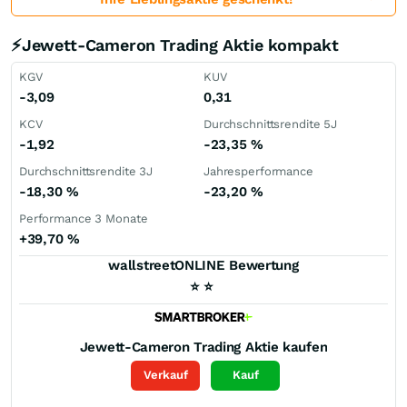
⚡Jewett-Cameron Trading Aktie kompakt
KGV
KUV
-3,09
0,31
KCV
Durchschnittsrendite 5J
-1,92
-23,35
%
Durchschnittsrendite 3J
Jahresperformance
-18,30
%
-23,20
%
Performance 3 Monate
+39,70
%
wallstreetONLINE Bewertung
⭐
⭐
Jewett-Cameron Trading
Aktie kaufen
Verkauf
Kauf