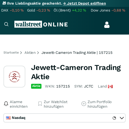
🎁 Ihre Lieblingsaktie geschenkt.
→ Jetzt Depot eröffnen
DAX
-0,10
%
Gold
-0,23
%
Öl (Brent)
+4,32
%
Dow Jones
-0,68
%
Aktien
Jewett-Cameron Trading Aktie | 157215
Startseite
Jewett-Cameron Trading
Aktie
Aktie
WKN:
157215
SYM:
JCTC
Land
Alarme
Zur Watchlist
Zum Portfolio
einrichten
hinzufügen
hinzufügen
Nasdaq