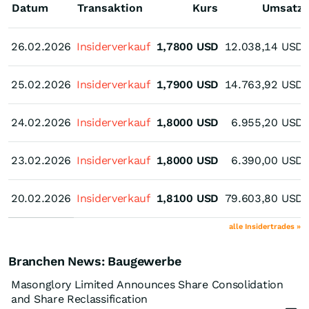
Datum
Transaktion
Kurs
Umsatz
26.02.2026
26.02.2026
Insiderverkauf
1,7800
USD
12.038,14
USD
25.02.2026
25.02.2026
Insiderverkauf
1,7900
USD
14.763,92
USD
24.02.2026
24.02.2026
Insiderverkauf
1,8000
USD
6.955,20
USD
23.02.2026
23.02.2026
Insiderverkauf
1,8000
USD
6.390,00
USD
20.02.2026
20.02.2026
Insiderverkauf
1,8100
USD
79.603,80
USD
alle Insidertrades »
Branchen News: Baugewerbe
Masonglory Limited Announces Share Consolidation
and Share Reclassification