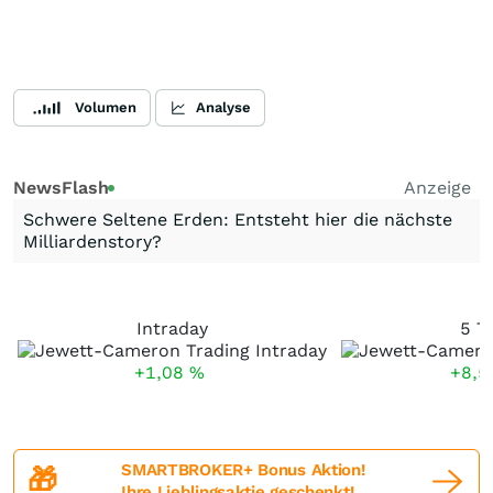
Volumen
Analyse
NewsFlash
Anzeige
Schwere Seltene Erden: Entsteht hier die nächste
Milliardenstory?
Intraday
5 T
+1,08
%
+8,
SMARTBROKER+ Bonus Aktion!
🎁
Ihre Lieblingsaktie geschenkt!