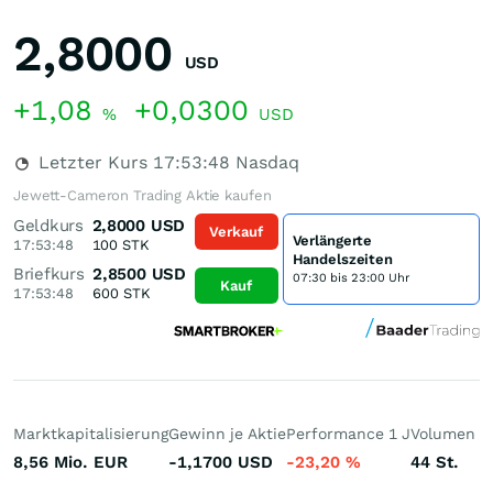
2,8000
USD
+1,08
+0,0300
%
USD
Letzter Kurs
17:53:48
Nasdaq
Jewett-Cameron Trading Aktie kaufen
Geldkurs
2,8000
USD
Verkauf
Verlängerte
17:53:48
100
STK
Handelszeiten
Briefkurs
2,8500
USD
07:30 bis 23:00 Uhr
Kauf
17:53:48
600
STK
Marktkapitalisierung
Gewinn je Aktie
Performance 1 J
Volumen (h
8,56 Mio.
EUR
-1,1700
USD
-23,20
%
44
St.