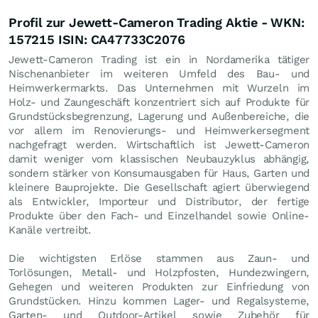
Profil zur Jewett-Cameron Trading Aktie - WKN:
157215 ISIN: CA47733C2076
Jewett-Cameron Trading ist ein in Nordamerika tätiger
Nischenanbieter im weiteren Umfeld des Bau- und
Heimwerkermarkts. Das Unternehmen mit Wurzeln im
Holz- und Zaungeschäft konzentriert sich auf Produkte für
Grundstücksbegrenzung, Lagerung und Außenbereiche, die
vor allem im Renovierungs- und Heimwerkersegment
nachgefragt werden. Wirtschaftlich ist Jewett-Cameron
damit weniger vom klassischen Neubauzyklus abhängig,
sondern stärker von Konsumausgaben für Haus, Garten und
kleinere Bauprojekte. Die Gesellschaft agiert überwiegend
als Entwickler, Importeur und Distributor, der fertige
Produkte über den Fach- und Einzelhandel sowie Online-
Kanäle vertreibt.
Die wichtigsten Erlöse stammen aus Zaun- und
Torlösungen, Metall- und Holzpfosten, Hundezwingern,
Gehegen und weiteren Produkten zur Einfriedung von
Grundstücken. Hinzu kommen Lager- und Regalsysteme,
Garten- und Outdoor-Artikel sowie Zubehör für