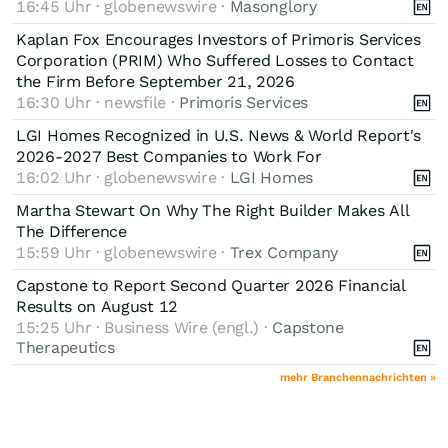
16:45 Uhr · globenewswire ·
Masonglory
Kaplan Fox Encourages Investors of Primoris Services
Corporation (PRIM) Who Suffered Losses to Contact
the Firm Before September 21, 2026
16:30 Uhr · newsfile ·
Primoris Services
LGI Homes Recognized in U.S. News & World Report's
2026-2027 Best Companies to Work For
16:02 Uhr · globenewswire ·
LGI Homes
Martha Stewart On Why The Right Builder Makes All
The Difference
15:59 Uhr · globenewswire ·
Trex Company
Capstone to Report Second Quarter 2026 Financial
Results on August 12
15:25 Uhr · Business Wire (engl.) ·
Capstone
Therapeutics
mehr Branchennachrichten »