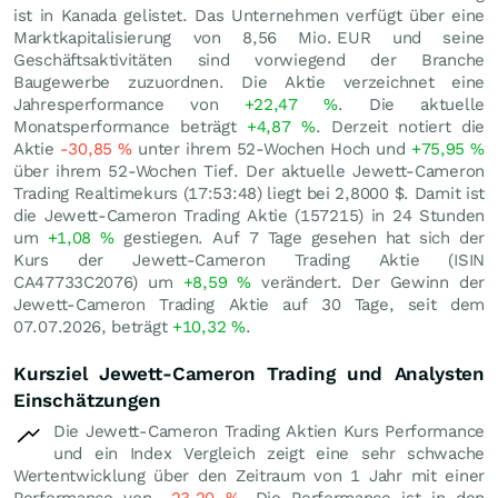
ist in Kanada gelistet. Das Unternehmen verfügt über eine
Marktkapitalisierung von 8,56 Mio.
EUR
und seine
Geschäftsaktivitäten sind vorwiegend der Branche
Baugewerbe zuzuordnen. Die Aktie verzeichnet eine
Jahresperformance von
+22,47
%
. Die aktuelle
Monatsperformance beträgt
+4,87
%
. Derzeit notiert die
Aktie
-30,85
%
unter ihrem 52-Wochen Hoch und
+75,95
%
über ihrem 52-Wochen Tief. Der aktuelle Jewett-Cameron
Trading Realtimekurs (17:53:48) liegt bei 2,8000
$
. Damit ist
die Jewett-Cameron Trading Aktie (157215) in 24 Stunden
um
+1,08
%
gestiegen. Auf 7 Tage gesehen hat sich der
Kurs der Jewett-Cameron Trading Aktie (ISIN
CA47733C2076) um
+8,59
%
verändert. Der Gewinn der
Jewett-Cameron Trading Aktie auf 30 Tage, seit dem
07.07.2026, beträgt
+10,32
%
.
Kursziel Jewett-Cameron Trading und Analysten
Einschätzungen
Die Jewett-Cameron Trading Aktien Kurs Performance
und ein Index Vergleich zeigt eine sehr schwache
Wertentwicklung über den Zeitraum von 1 Jahr mit einer
Performance von
-23,20
%
. Die Performance ist in den