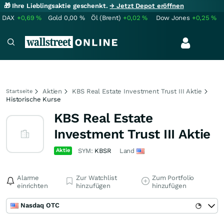
🎁 Ihre Lieblingsaktie geschenkt.
→ Jetzt Depot eröffnen
DAX
+0,69
%
Gold
0,00
%
Öl (Brent)
+0,02
%
Dow Jones
+0,25
%
Aktien
KBS Real Estate Investment Trust III Aktie
Startseite
Historische Kurse
KBS Real Estate
Investment Trust III Aktie
Aktie
SYM:
KBSR
Land
Alarme
Zur Watchlist
Zum Portfolio
einrichten
hinzufügen
hinzufügen
Nasdaq OTC