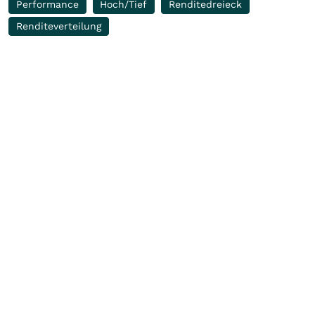
Performance
Hoch/Tief
Renditedreieck
Renditeverteilung