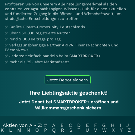
Profitieren Sie von unserem Alleinstellungsmerkmal als den
zentralen verlagsunabhängigen Wissens-Hub für einen aktuellen
und fundierten Zugang in die Börsen- und Wirtschaftswelt, um
strategische Entscheidungen zu treffen.
✅ Größte Finanz-Community Deutschlands
✅ über 550.000 registrierte Nutzer
✅ rund 2.000 Beiträge pro Tag
✅ verlagsunabhängige Partner ARIVA, FinanzNachrichten und
BörsenNews
✅ Jederzeit einfach handeln beim
SMARTBROKER+
✅ mehr als 25 Jahre Marktpräsenz
Jetzt Depot sichern
Ihre Lieblingsaktie geschenkt!
Jetzt Depot bei SMARTBROKER+ eröffnen und
Willkommensgeschenk sichern.
Aktien von A - Z:
#
A
B
C
D
E
F
G
H
I
J
K
L
M
N
O
P
Q
R
S
T
U
V
W
X
Y
Z