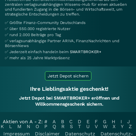
zentralen verlagsunabhängigen Wissens-Hub für einen aktuellen
und fundierten Zugang in die Börsen- und Wirtschaftswelt, um
strategische Entscheidungen zu treffen.
✅ Größte Finanz-Community Deutschlands
✅ über 550.000 registrierte Nutzer
✅ rund 2.000 Beiträge pro Tag
✅ verlagsunabhängige Partner ARIVA, FinanzNachrichten und
BörsenNews
✅ Jederzeit einfach handeln beim
SMARTBROKER+
✅ mehr als 25 Jahre Marktpräsenz
Jetzt Depot sichern
Ihre Lieblingsaktie geschenkt!
Jetzt Depot bei SMARTBROKER+ eröffnen und
Willkommensgeschenk sichern.
Aktien von A - Z:
#
A
B
C
D
E
F
G
H
I
J
K
L
M
N
O
P
Q
R
S
T
U
V
W
X
Y
Z
Impressum
Disclaimer
Datenschutz
Datenschutz-