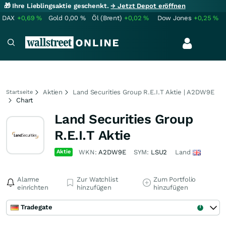
🎁 Ihre Lieblingsaktie geschenkt.
→ Jetzt Depot eröffnen
DAX
+0,69
%
Gold
0,00
%
Öl (Brent)
+0,02
%
Dow Jones
+0,25
%
Aktien
Land Securities Group R.E.I.T Aktie | A2DW9E
Startseite
Chart
Land Securities Group
R.E.I.T Aktie
Aktie
WKN:
A2DW9E
SYM:
LSU2
Land
Alarme
Zur Watchlist
Zum Portfolio
einrichten
hinzufügen
hinzufügen
Tradegate