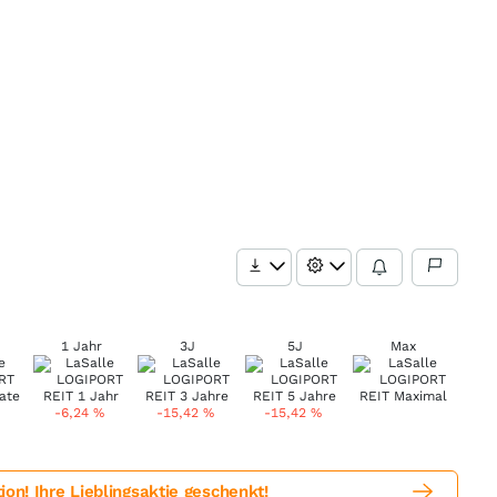
1 Jahr
3J
5J
Max
-6,24
%
-15,42
%
-15,42
%
! Ihre Lieblingsaktie geschenkt!