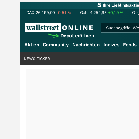
🎁 Ihre Lieblingsakt
DAX
26.199,00
-0,51
%
Gold
4.254,93
+0,19
%
Öl 
Depot eröffnen
Aktien
Community
Nachrichten
Indizes
Fonds
NEWS TICKER