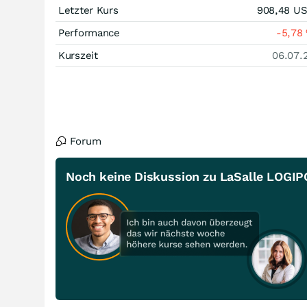
Letzter Kurs
908,48
U
Performance
-5,78
Kurszeit
06.07.
Forum
Noch keine Diskussion zu LaSalle LOGI