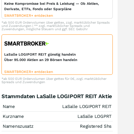
Keine Kompromisse bei Preis & Leistung — Ob Aktien,
Derivate, ETFs, Fonds oder Sparpläne
SMARTBROKER+ entdecken
*ab 500 EUR Ordervolumen über gettex, zzgl. marktüblicher Spreads
und Zuwendungen | ** zzgl. marktüblicher Spreads und
Zuwendungen, mögliche Steuern und ggf. SEC Gebühr
LaSalle LOGIPORT REIT günstig handeln
Über 95.000 Aktien an 29 Börsen handeln
SMARTBROKER+ entdecken
*ab 500 EUR Ordervolumen über gettex für 0€, zzgl. marktüblicher
Spreads und Zuwendungen
Stammdaten LaSalle LOGIPORT REIT Aktie
Name
LaSalle LOGIPORT REIT
Kurzname
LaSalle LOGPRT
Namenszusatz
Registered Shs