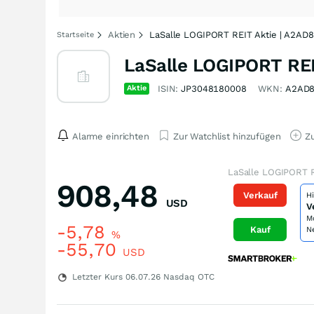
Aktien
LaSalle LOGIPORT REIT Aktie | A2AD
Startseite
LaSalle LOGIPORT REI
Aktie
ISIN:
JP3048180008
WKN:
A2AD
Alarme einrichten
Zur Watchlist hinzufügen
Zu
LaSalle LOGIPORT R
908,48
Verkauf
H
USD
V
M
-5,78
Kauf
N
%
-55,70
USD
Letzter Kurs
06.07.26
Nasdaq OTC