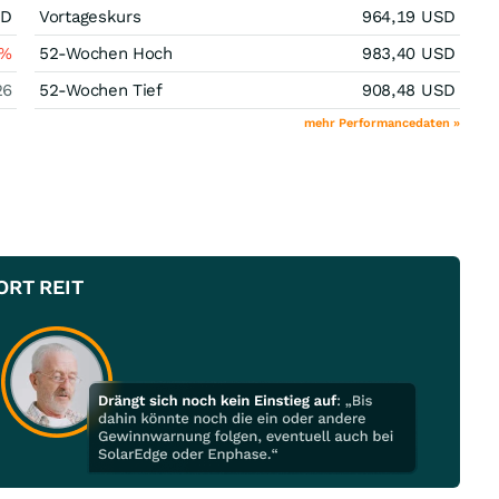
SD
Vortageskurs
964,19
USD
%
52-Wochen Hoch
983,40
USD
26
52-Wochen Tief
908,48
USD
mehr Performancedaten »
PORT REIT