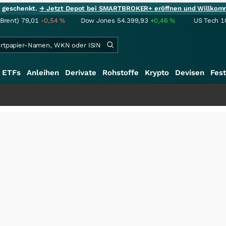
ie geschenkt.
→ Jetzt Depot bei SMARTBROKER+ eröffnen und Willkom
(Brent)
79,01
-0,54
%
Dow Jones
54.399,93
+0,46
%
US Tech 1
ETFs
Anleihen
Derivate
Rohstoffe
Krypto
Devisen
Fest