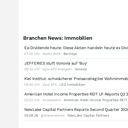
Branchen News: Immobilien
Ex-Dividende heute: Diese Aktien handeln heute ex Di
07:00 Uhr · Markt Bote ·
Barclays
JEFFERIES stuft Vonovia auf 'Buy'
06:10 Uhr · dpa-AFX Analysen ·
Vonovia
Kiel Institut: schwächerer Preisanstieg bei Wohnimmob
05:40 Uhr · dpa-AFX ·
LEG Immobilien
American Hotel Income Properties REIT LP Reports Q2 
02:51 Uhr · Accesswire ·
American Hotel Income Properties REIT
NewLake Capital Partners Reports Second Quarter 2026
05.08.26
· globenewswire ·
NewLake Capital Partners