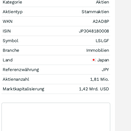
Kategorie
Aktien
Aktientyp
Stammaktien
WKN
A2AD8P
ISIN
JP3048180008
Symbol
LSLGF
Branche
Immobilien
Land
Japan
Referenzwährung
JPY
Aktienanzahl
1,81 Mio.
Marktkapitalisierung
1,42 Mrd.
USD