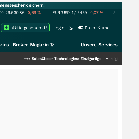
mensgeschenk sichern.
00
29.530,86
-0,69
%
EUR/USD
1,15459
-0,07
%
Aktie geschenkt!
Login
Push-Kurse
zins
Broker-Magazin ✨
Unsere Services
+++
SalesCloser Technologies: Einzigartige Leistung zieht die Top-Dogs an!
Anzeige