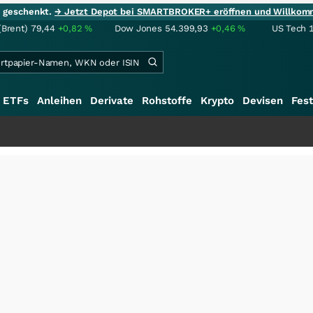
ie geschenkt.
→ Jetzt Depot bei SMARTBROKER+ eröffnen und Willkom
(Brent)
79,44
+0,82
%
Dow Jones
54.399,93
+0,46
%
US Tech 
ETFs
Anleihen
Derivate
Rohstoffe
Krypto
Devisen
Fest