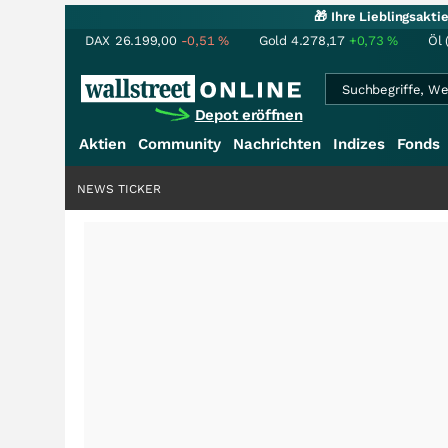
🎁 Ihre Lieblingsakt
DAX
26.199,00
-0,51
%
Gold
4.278,17
+0,73
%
Öl 
Depot eröffnen
Aktien
Community
Nachrichten
Indizes
Fonds
NEWS TICKER