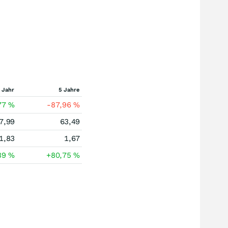
 Jahr
5 Jahre
77
%
-87,96
%
7,99
63,49
1,83
1,67
39
%
+80,75
%