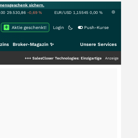
mensgeschenk sichern.
100
29.530,86
-0,69
%
EUR/USD
1,15545
0,00
%
Aktie geschenkt!
Login
Push-Kurse
zins
Broker-Magazin ✨
Unsere Services
+++
SalesCloser Technologies: Einzigartige Leistung zieht die Top-Dogs 
Anzeige