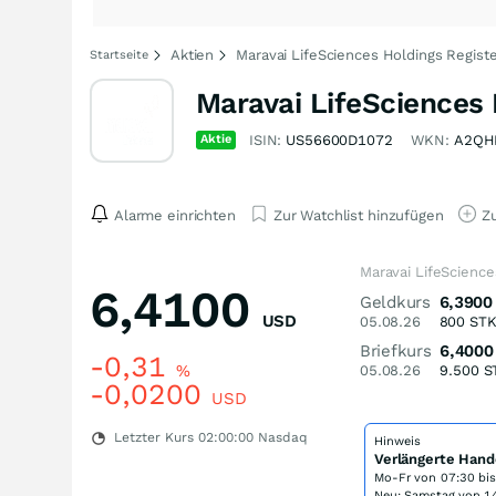
Aktien
Maravai LifeSciences Holdings Regist
Startseite
Maravai LifeSciences 
Aktie
ISIN:
US56600D1072
WKN:
A2QH
Alarme einrichten
Zur Watchlist hinzufügen
Zu
Maravai LifeScience
6,4100
Geldkurs
6,3900
USD
05.08.26
800
ST
Briefkurs
6,4000
-0,31
%
05.08.26
9.500
S
-0,0200
USD
Letzter Kurs
02:00:00
Nasdaq
Hinweis
Verlängerte Hand
Mo-Fr von
07:30 bi
Neu: Samstag von 14