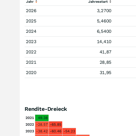
Jahr
Jahresstart
2026
3,2700
2025
5,4600
2024
6,5400
2023
14,410
2022
41,87
2021
28,85
2020
31,95
Rendite-Dreieck
2021
49.38
2022
-28.57
-65.85
2023
-38.42
-60.46
-54.23