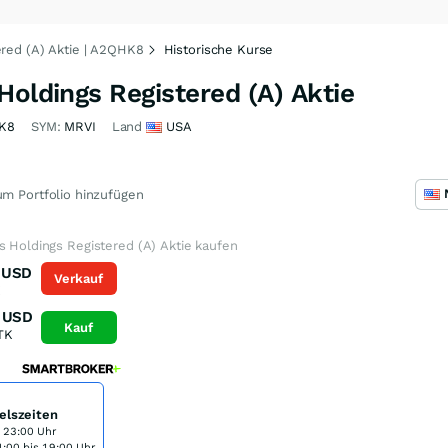
ered (A) Aktie | A2QHK8
Historische Kurse
Holdings Registered (A) Aktie
K8
SYM:
MRVI
Land
USA
m Portfolio hinzufügen
s Holdings Registered (A) Aktie kaufen
USD
Verkauf
K
USD
Kauf
TK
elszeiten
s 23:00 Uhr
:00 bis 19:00 Uhr