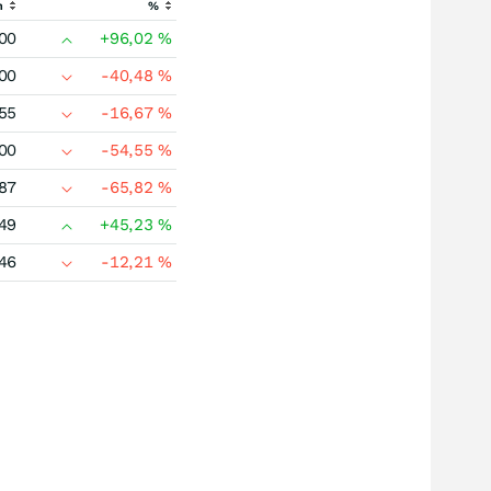
h
%
00
+96,02
%
00
-40,48
%
55
-16,67
%
00
-54,55
%
87
-65,82
%
49
+45,23
%
46
-12,21
%