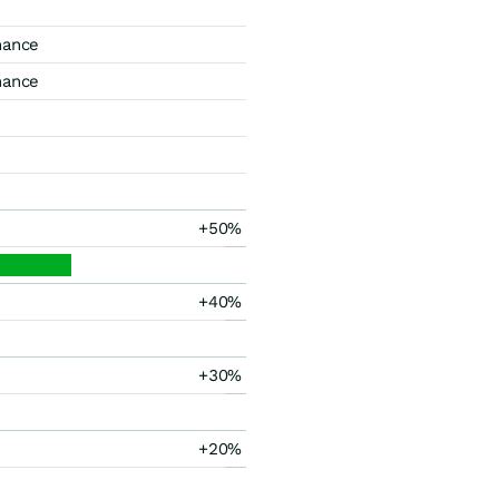
mance
mance
+50%
+40%
+30%
+20%