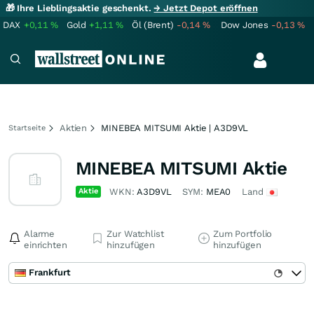
🎁 Ihre Lieblingsaktie geschenkt.
→ Jetzt Depot eröffnen
DAX
+0,11
%
Gold
+1,11
%
Öl (Brent)
-0,14
%
Dow Jones
-0,13
%
Aktien
MINEBEA MITSUMI Aktie | A3D9VL
Startseite
MINEBEA MITSUMI Aktie
Aktie
WKN:
A3D9VL
SYM:
MEA0
Land
Alarme
Zur Watchlist
Zum Portfolio
einrichten
hinzufügen
hinzufügen
Frankfurt