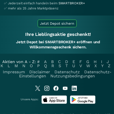
✅ Jederzeit einfach handeln beim
SMARTBROKER+
✅ mehr als 25 Jahre Marktpräsenz
Jetzt Depot sichern
Ihre Lieblingsaktie geschenkt!
Jetzt Depot bei SMARTBROKER+ eröffnen und
Willkommensgeschenk sichern.
Aktien von A - Z:
#
A
B
C
D
E
F
G
H
I
J
K
L
M
N
O
P
Q
R
S
T
U
V
W
X
Y
Z
Impressum
Disclaimer
Datenschutz
Datenschutz-
Einstellungen
Nutzungsbedingungen
Unsere Apps: