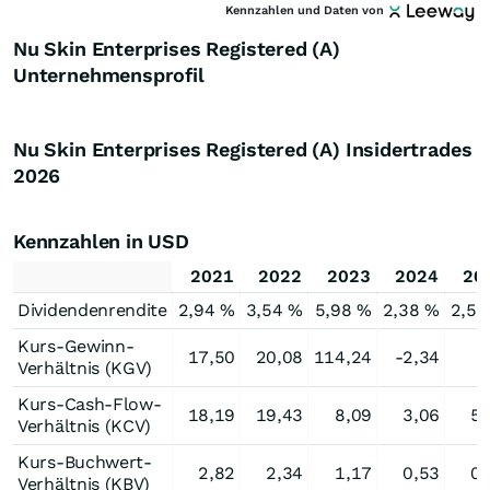
Kennzahlen und Daten von
Nu Skin Enterprises Registered (A)
Unternehmensprofil
Nu Skin Enterprises Registered (A) Insidertrades
2026
Kennzahlen in USD
2021
2022
2023
2024
20
Dividendenrendite
2,94 %
3,54 %
5,98 %
2,38 %
2,58
Kurs-Gewinn-
17,50
20,08
114,24
-2,34
Verhältnis (KGV)
Kurs-Cash-Flow-
18,19
19,43
8,09
3,06
5,
Verhältnis (KCV)
Kurs-Buchwert-
2,82
2,34
1,17
0,53
0,
Verhältnis (KBV)