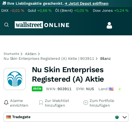
🎁 Ihre Lieblingsaktie geschenkt.
→ Jetzt Depot eröffnen
DAX
-0,01
%
Gold
+0,66
%
Öl (Brent)
+0,05
%
Dow Jones
+0,24
%
Aktien
Startseite
Nu Skin Enterprises Registered (A) Aktie | 903911
Bilanz
Nu Skin Enterprises
Registered (A) Aktie
Aktie
WKN:
903911
SYM:
NUS
Land
Alarme
Zur Watchlist
Zum Portfolio
einrichten
hinzufügen
hinzufügen
Tradegate