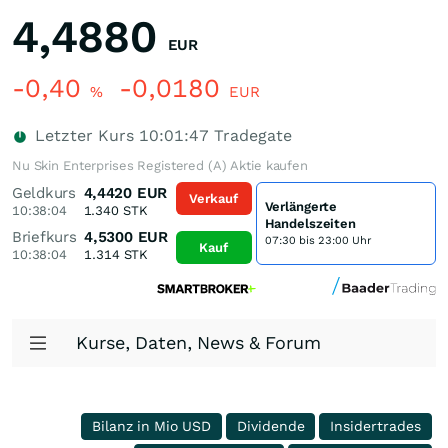
4,4880
EUR
-0,40
-0,0180
%
EUR
Letzter Kurs
10:01:47
Tradegate
Nu Skin Enterprises Registered (A) Aktie kaufen
Geldkurs
4,4420
EUR
Verkauf
Verlängerte
10:38:04
1.340
STK
Handelszeiten
Briefkurs
4,5300
EUR
07:30 bis 23:00 Uhr
Kauf
10:38:04
1.314
STK
Kurse, Daten, News & Forum
Bilanz in Mio USD
Dividende
Insidertrades