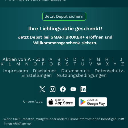
Jetzt Depot sichern
Ihre Lieblingsaktie geschenkt!
Jetzt Depot bei SMARTBROKER+ eröffnen und
Willkommensgeschenk sichern.
Aktien von A - Z:
#
A
B
C
D
E
F
G
H
I
J
K
L
M
N
O
P
Q
R
S
T
U
V
W
X
Y
Z
Impressum
Disclaimer
Datenschutz
Datenschutz-
Einstellungen
Nutzungsbedingungen
Unsere Apps:
Wenn Sie Kursdaten, Widgets oder andere Finanzinformationen benötigen, hilft
Ihnen
ARIVA
gerne.