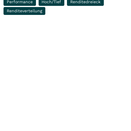
Performance
Hoch/Tief
Renditedreieck
Renditeverteilung