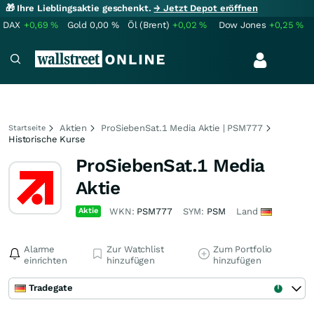
🎁 Ihre Lieblingsaktie geschenkt.
→ Jetzt Depot eröffnen
DAX
+0,69
%
Gold
0,00
%
Öl (Brent)
+0,02
%
Dow Jones
+0,25
%
Aktien
ProSiebenSat.1 Media Aktie | PSM777
Startseite
Historische Kurse
ProSiebenSat.1 Media
Aktie
Aktie
WKN:
PSM777
SYM:
PSM
Land
Alarme
Zur Watchlist
Zum Portfolio
einrichten
hinzufügen
hinzufügen
Tradegate