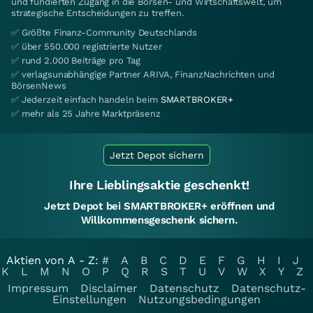
und fundierten Zugang in die Börsen- und Wirtschaftswelt, um
strategische Entscheidungen zu treffen.
✅ Größte Finanz-Community Deutschlands
✅ über 550.000 registrierte Nutzer
✅ rund 2.000 Beiträge pro Tag
✅ verlagsunabhängige Partner ARIVA, FinanzNachrichten und
BörsenNews
✅ Jederzeit einfach handeln beim
SMARTBROKER+
✅ mehr als 25 Jahre Marktpräsenz
Jetzt Depot sichern
Ihre Lieblingsaktie geschenkt!
Jetzt Depot bei SMARTBROKER+ eröffnen und
Willkommensgeschenk sichern.
Aktien von A - Z:
#
A
B
C
D
E
F
G
H
I
J
K
L
M
N
O
P
Q
R
S
T
U
V
W
X
Y
Z
Impressum
Disclaimer
Datenschutz
Datenschutz-
Einstellungen
Nutzungsbedingungen