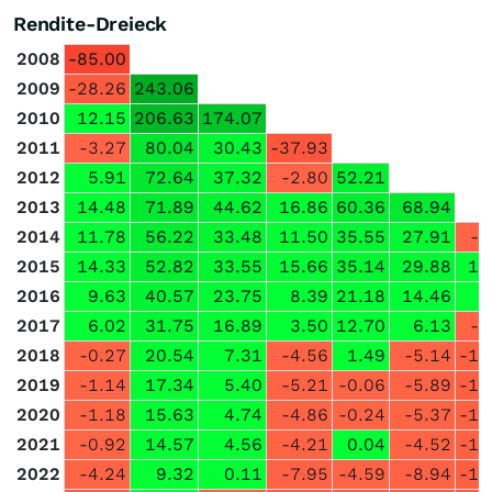
Rendite-Dreieck
2008
-85.00
2009
-28.26
243.06
2010
12.15
206.63
174.07
2011
-3.27
80.04
30.43
-37.93
2012
5.91
72.64
37.32
-2.80
52.21
2013
14.48
71.89
44.62
16.86
60.36
68.94
2014
11.78
56.22
33.48
11.50
35.55
27.91
-3
2015
14.33
52.82
33.55
15.66
35.14
29.88
13
2016
9.63
40.57
23.75
8.39
21.18
14.46
0
2017
6.02
31.75
16.89
3.50
12.70
6.13
-5
2018
-0.27
20.54
7.31
-4.56
1.49
-5.14
-15
2019
-1.14
17.34
5.40
-5.21
-0.06
-5.89
-14
2020
-1.18
15.63
4.74
-4.86
-0.24
-5.37
-12
2021
-0.92
14.57
4.56
-4.21
0.04
-4.52
-11
2022
-4.24
9.32
0.11
-7.95
-4.59
-8.94
-14