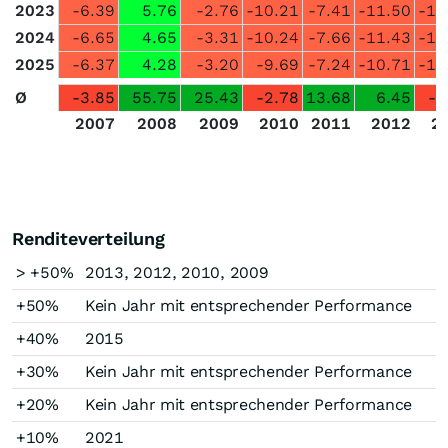
2023
-6.39
5.76
-2.76
-10.21
-7.41
-11.50
-17
2024
-6.65
4.65
-3.31
-10.24
-7.66
-11.43
-16
2025
-6.37
4.28
-3.20
-9.69
-7.24
-10.71
-15
Ø
-3.85
55.75
25.43
-2.78
13.68
6.45
-9
2007
2008
2009
2010
2011
2012
2
Renditeverteilung
> +50%
2013, 2012, 2010, 2009
+50%
Kein Jahr mit entsprechender Performance
+40%
2015
+30%
Kein Jahr mit entsprechender Performance
+20%
Kein Jahr mit entsprechender Performance
+10%
2021