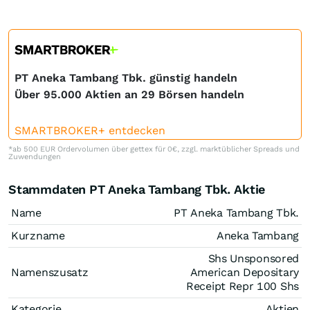
PT Aneka Tambang Tbk. günstig handeln
Über 95.000 Aktien an 29 Börsen handeln
SMARTBROKER+ entdecken
*ab 500 EUR Ordervolumen über gettex für 0€, zzgl. marktüblicher Spreads und
Zuwendungen
Stammdaten PT Aneka Tambang Tbk. Aktie
Name
PT Aneka Tambang Tbk.
Kurzname
Aneka Tambang
Shs Unsponsored
Namenszusatz
American Depositary
Receipt Repr 100 Shs
Kategorie
Aktien