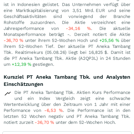
ist in Indonesien gelistet. Das Unternehmen verfügt über
eine Marktkapitalisierung von 3,51 Mrd.
EUR
und seine
Geschäftsaktivitäten sind vorwiegend der Branche
Rohstoffe zuzuordnen. Die Aktie verzeichnet eine
Jahresperformance von
-34,16
%
. Die aktuelle
Monatsperformance beträgt -. Derzeit notiert die Aktie
-36,70
%
unter ihrem 52-Wochen Hoch und
+25,56
%
über
ihrem 52-Wochen Tief. Der aktuelle PT Aneka Tambang
Tbk. Realtimekurs (
05.08.26
) liegt bei 16,825
$
. Damit ist
die PT Aneka Tambang Tbk. Aktie (A2QP3L) in 24 Stunden
um
+12,39
%
gestiegen.
Kursziel PT Aneka Tambang Tbk. und Analysten
Einschätzungen
Die PT Aneka Tambang Tbk. Aktien Kurs Performance
und ein Index Vergleich zeigt eine schwache
Wertentwicklung über den Zeitraum von 1 Jahr mit einer
Performance von
-6,53
%
. Die Performance ist in den
letzten 52 Wochen negativ und PT Aneka Tambang Tbk.
notiert zurzeit
-36,70
%
unter dem 52-Wochen Hoch.