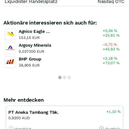
Liquidister Handelsplatz
Nasdaq OTC
Aktionäre interessieren sich auch für:
+5,04
%
Agnico Eagle Mines
+25,81
%
153,15 EUR
-0,73
%
Argosy Minerals
+45,93
%
0,027300 EUR
+2,18
%
BHP Group
+73,07
%
38,905 EUR
Mehr entdecken
+1,10
%
PT Aneka Tambang Tbk.
0,9200 AUD