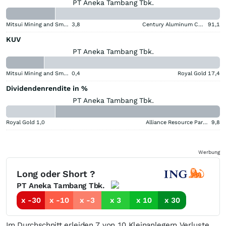
PT Aneka Tambang Tbk.
Mitsui Mining and Smelting Company
3,8
Century Aluminum Company
91,1
KUV
PT Aneka Tambang Tbk.
Mitsui Mining and Smelting Company
0,4
Royal Gold
17,4
Dividendenrendite in %
PT Aneka Tambang Tbk.
Royal Gold
1,0
Alliance Resource Partners
9,8
Werbung
Long oder Short ?
PT Aneka Tambang Tbk.
x -30
x -10
x -3
x 3
x 10
x 30
Im Durchschnitt erleiden 7 von 10 Kleinanlegern Verluste