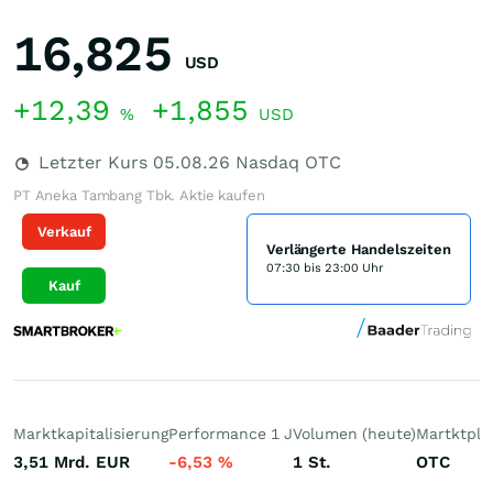
16,825
USD
+12,39
+1,855
%
USD
Letzter Kurs
05.08.26
Nasdaq OTC
PT Aneka Tambang Tbk. Aktie kaufen
Verkauf
Verlängerte Handelszeiten
07:30 bis 23:00 Uhr
Kauf
Marktkapitalisierung
Performance 1 J
Volumen (heute)
Martktpla
3,51 Mrd.
EUR
-6,53
%
1
St.
OTC