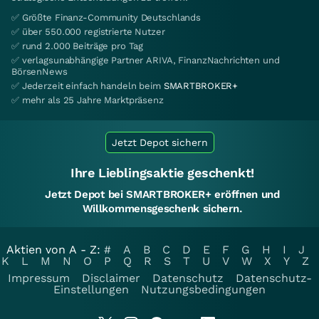
✅ Größte Finanz-Community Deutschlands
✅ über 550.000 registrierte Nutzer
✅ rund 2.000 Beiträge pro Tag
✅ verlagsunabhängige Partner ARIVA, FinanzNachrichten und
BörsenNews
✅ Jederzeit einfach handeln beim
SMARTBROKER+
✅ mehr als 25 Jahre Marktpräsenz
Jetzt Depot sichern
Ihre Lieblingsaktie geschenkt!
Jetzt Depot bei SMARTBROKER+ eröffnen und
Willkommensgeschenk sichern.
Aktien von A - Z:
#
A
B
C
D
E
F
G
H
I
J
K
L
M
N
O
P
Q
R
S
T
U
V
W
X
Y
Z
Impressum
Disclaimer
Datenschutz
Datenschutz-
Einstellungen
Nutzungsbedingungen