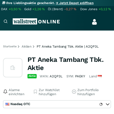
🎁 Ihre Lieblingsaktie geschenkt.
→ Jetzt Depot eröffnen
DAX
+0,50
%
Gold
+2,26
%
Öl (Brent)
-0,27
%
Dow Jones
+0,12
%
Aktien
PT Aneka Tambang Tbk. Aktie | A2QP3L
Startseite
PT Aneka Tambang Tbk.
Aktie
Aktie
WKN:
A2QP3L
SYM:
PAEKY
Land
Alarme
Zur Watchlist
Zum Portfolio
einrichten
hinzufügen
hinzufügen
Nasdaq OTC