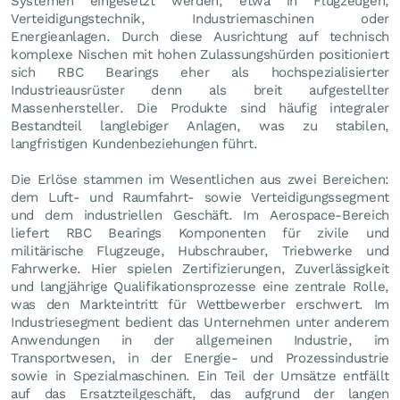
Systemen eingesetzt werden, etwa in Flugzeugen,
Verteidigungstechnik, Industriemaschinen oder
Energieanlagen. Durch diese Ausrichtung auf technisch
komplexe Nischen mit hohen Zulassungshürden positioniert
sich RBC Bearings eher als hochspezialisierter
Industrieausrüster denn als breit aufgestellter
Massenhersteller. Die Produkte sind häufig integraler
Bestandteil langlebiger Anlagen, was zu stabilen,
langfristigen Kundenbeziehungen führt.
Die Erlöse stammen im Wesentlichen aus zwei Bereichen:
dem Luft- und Raumfahrt- sowie Verteidigungssegment
und dem industriellen Geschäft. Im Aerospace-Bereich
liefert RBC Bearings Komponenten für zivile und
militärische Flugzeuge, Hubschrauber, Triebwerke und
Fahrwerke. Hier spielen Zertifizierungen, Zuverlässigkeit
und langjährige Qualifikationsprozesse eine zentrale Rolle,
was den Markteintritt für Wettbewerber erschwert. Im
Industriesegment bedient das Unternehmen unter anderem
Anwendungen in der allgemeinen Industrie, im
Transportwesen, in der Energie- und Prozessindustrie
sowie in Spezialmaschinen. Ein Teil der Umsätze entfällt
auf das Ersatzteilgeschäft, das aufgrund der langen