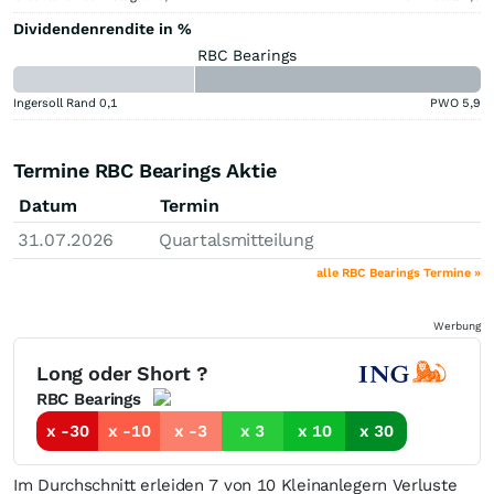
Dividendenrendite in %
RBC Bearings
Ingersoll Rand
0,1
PWO
5,9
Termine RBC Bearings Aktie
Datum
Termin
31.07.2026
Quartalsmitteilung
alle RBC Bearings Termine »
Werbung
Long oder Short ?
RBC Bearings
x -30
x -10
x -3
x 3
x 10
x 30
Im Durchschnitt erleiden 7 von 10 Kleinanlegern Verluste