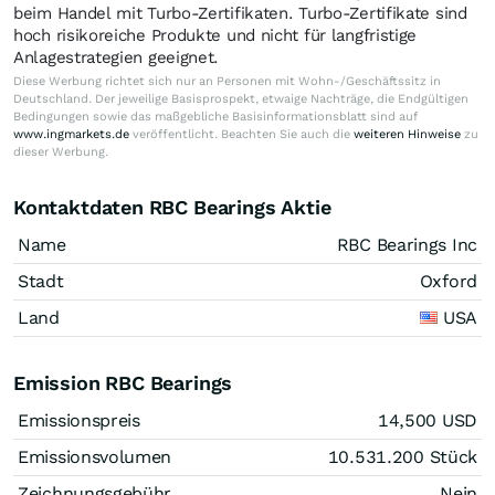
beim Handel mit Turbo-Zertifikaten. Turbo-Zertifikate sind
hoch risikoreiche Produkte und nicht für langfristige
Anlagestrategien geeignet.
Diese Werbung richtet sich nur an Personen mit Wohn-/Geschäftssitz in
Deutschland. Der jeweilige Basisprospekt, etwaige Nachträge, die Endgültigen
Bedingungen sowie das maßgebliche Basisinformationsblatt sind auf
www.ingmarkets.de
veröffentlicht. Beachten Sie auch die
weiteren Hinweise
zu
dieser Werbung.
Kontaktdaten RBC Bearings Aktie
Name
RBC Bearings Inc
Stadt
Oxford
Land
USA
Emission RBC Bearings
Emissionspreis
14,500
USD
Emissionsvolumen
10.531.200
Stück
Zeichnungsgebühr
Nein