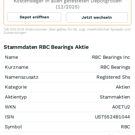
Kostensieger in allen getesteten Depotgrößen
(12/2025)
Depot eröffnen
Jetzt wechseln
*ab 500 EUR Ordervolumen über gettex für 0€, zzgl. marktüblicher Spreads und
Zuwendungen
Stammdaten RBC Bearings Aktie
Name
RBC Bearings Inc
Kurzname
RBC Bearings
Namenszusatz
Registered Shs
Kategorie
Aktien
Aktientyp
Stammaktien
WKN
A0ETU2
ISIN
US75524B1044
Symbol
RBC