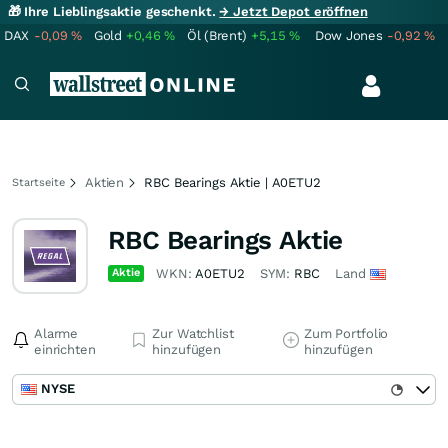
🎁 Ihre Lieblingsaktie geschenkt.
→ Jetzt Depot eröffnen
DAX
-0,09
%
Gold
+0,46
%
Öl (Brent)
+5,15
%
Dow Jones
-0,92
%
Aktien
RBC Bearings Aktie | A0ETU2
Startseite
RBC Bearings Aktie
Aktie
WKN:
A0ETU2
SYM:
RBC
Land
Alarme
Zur Watchlist
Zum Portfolio
einrichten
hinzufügen
hinzufügen
NYSE