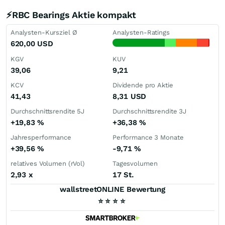
⚡RBC Bearings Aktie kompakt
Analysten-Kursziel Ø
Analysten-Ratings
620,00
USD
KGV
KUV
39,06
9,21
KCV
Dividende pro Aktie
41,43
8,31
USD
Durchschnittsrendite 5J
Durchschnittsrendite 3J
+19,83
%
+36,38
%
Jahresperformance
Performance 3 Monate
+39,56
%
-9,71
%
relatives Volumen (rVol)
Tagesvolumen
2,93
x
17 St.
wallstreetONLINE Bewertung
⭐
⭐
⭐
⭐