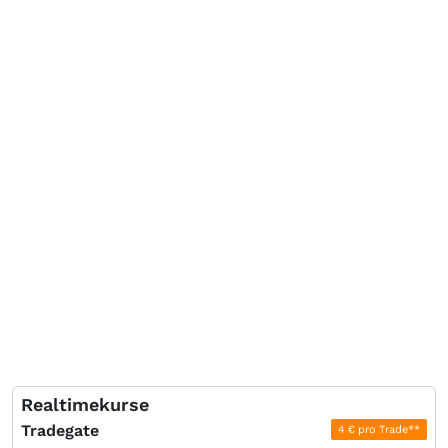
Realtimekurse
Tradegate
4 € pro Trade**