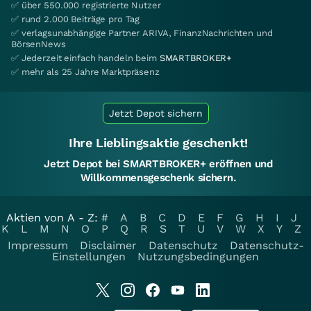
✅ über 550.000 registrierte Nutzer
✅ rund 2.000 Beiträge pro Tag
✅ verlagsunabhängige Partner ARIVA, FinanzNachrichten und
BörsenNews
✅ Jederzeit einfach handeln beim
SMARTBROKER+
✅ mehr als 25 Jahre Marktpräsenz
Jetzt Depot sichern
Ihre Lieblingsaktie geschenkt!
Jetzt Depot bei SMARTBROKER+ eröffnen und
Willkommensgeschenk sichern.
Aktien von A - Z:
#
A
B
C
D
E
F
G
H
I
J
K
L
M
N
O
P
Q
R
S
T
U
V
W
X
Y
Z
Impressum
Disclaimer
Datenschutz
Datenschutz-
Einstellungen
Nutzungsbedingungen