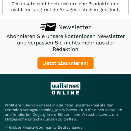
Zertifikate sind hoch risikoreiche Produkte und
nicht für langfristige Anlagestrategien geeignet.
Newsletter
Abonnieren Sie unsere kostenlosen Newsletter
und verpassen Sie nichts mehr aus der
Redaktion
Jetzt abonnieren!
Profitieren Sie von unserem Alleinstellungsmerkmal als den
zentralen verlagsunabhängigen Wissens-Hub für einen aktuellen
und fundierten Zugang in die Börsen- und Wirtschaftswelt, um
strategische Entscheidungen zu treffen.
✅ Größte Finanz-Community Deutschlands