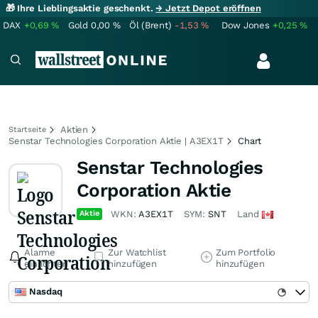
🎁 Ihre Lieblingsaktie geschenkt.
→ Jetzt Depot eröffnen
DAX
+0,69
%
Gold
0,00
%
Öl (Brent)
-1,53
%
Dow Jones
+0,25
%
Aktien
Startseite
Senstar Technologies Corporation Aktie | A3EX1T
Chart
Senstar Technologies
Corporation Aktie
Aktie
WKN:
A3EX1T
SYM:
SNT
Land
Alarme
Zur Watchlist
Zum Portfolio
einrichten
hinzufügen
hinzufügen
Nasdaq