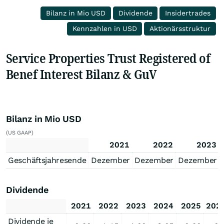
Bilanz in Mio USD
Dividende
Insidertrades
Kennzahlen in USD
Aktionärsstruktur
Service Properties Trust Registered of
Benef Interest Bilanz & GuV
Bilanz in Mio USD
(US GAAP)
2021
2022
2023
Geschäftsjahresende
Dezember
Dezember
Dezember
Dividende
2021
2022
2023
2024
2025
202
Dividende je