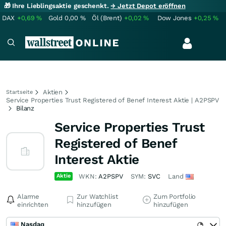
🎁 Ihre Lieblingsaktie geschenkt.
→ Jetzt Depot eröffnen
DAX
+0,69
%
Gold
0,00
%
Öl (Brent)
+0,02
%
Dow Jones
+0,25
%
Aktien
Startseite
Service Properties Trust Registered of Benef Interest Aktie | A2PSPV
Bilanz
Service Properties Trust
Registered of Benef
Interest Aktie
Aktie
WKN:
A2PSPV
SYM:
SVC
Land
Alarme
Zur Watchlist
Zum Portfolio
einrichten
hinzufügen
hinzufügen
Nasdaq