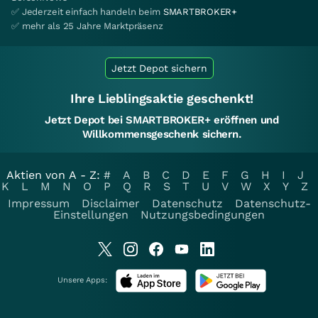
✅ Jederzeit einfach handeln beim
SMARTBROKER+
✅ mehr als 25 Jahre Marktpräsenz
Jetzt Depot sichern
Ihre Lieblingsaktie geschenkt!
Jetzt Depot bei SMARTBROKER+ eröffnen und
Willkommensgeschenk sichern.
Aktien von A - Z:
#
A
B
C
D
E
F
G
H
I
J
K
L
M
N
O
P
Q
R
S
T
U
V
W
X
Y
Z
Impressum
Disclaimer
Datenschutz
Datenschutz-
Einstellungen
Nutzungsbedingungen
Unsere Apps: