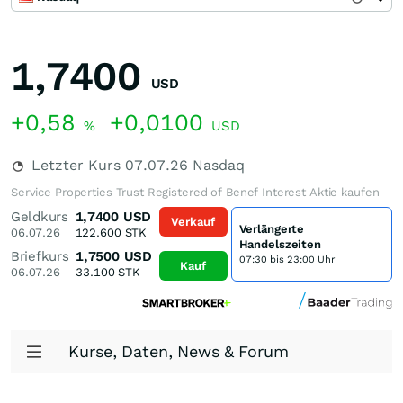
1,7400
USD
+0,58
+0,0100
%
USD
Letzter Kurs
07.07.26
Nasdaq
Service Properties Trust Registered of Benef Interest Aktie kaufen
Geldkurs
1,7400
USD
Verkauf
Verlängerte
06.07.26
122.600
STK
Handelszeiten
Briefkurs
1,7500
USD
07:30 bis 23:00 Uhr
Kauf
06.07.26
33.100
STK
Kurse, Daten, News & Forum