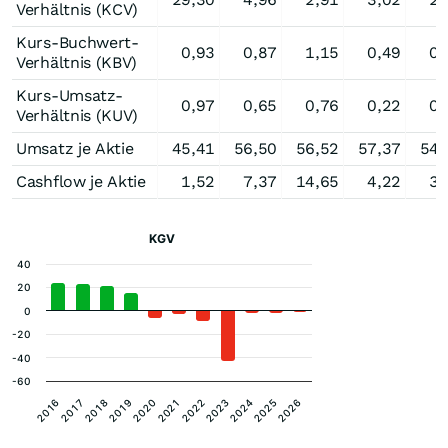
Verhältnis (KCV)
Kurs-Buchwert-
0,93
0,87
1,15
0,49
0,
Verhältnis (KBV)
Kurs-Umsatz-
0,97
0,65
0,76
0,22
0,
Verhältnis (KUV)
Umsatz je Aktie
45,41
56,50
56,52
57,37
54,
Cashflow je Aktie
1,52
7,37
14,65
4,22
3,
KGV
40
20
0
-20
-40
-60
2026
2023
2020
2017
2025
2022
2019
2016
2024
2021
2018