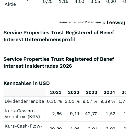
0,20
1,15
4,00
3,05
0,20
0,
Aktie
Kennzahlen und Daten von
Service Properties Trust Registered of Benef
Interest Unternehmensprofil
Service Properties Trust Registered of Benef
Interest Insidertrades
2026
Kennzahlen in USD
2021
2022
2023
2024
20
Dividendenrendite
0,35 %
3,01 %
9,57 %
9,39 %
1,71
Kurs-Gewinn-
-2,66
-9,11
-42,70
-1,52
-1,
Verhältnis (KGV)
Kurs-Cash-Flow-
29,30
4,96
2,91
3,02
2,