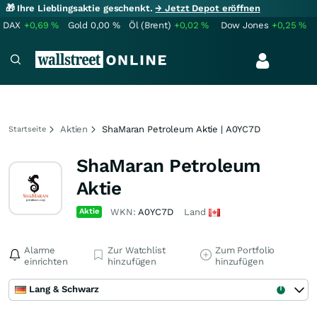
🎁 Ihre Lieblingsaktie geschenkt.
→ Jetzt Depot eröffnen
DAX
+0,69
%
Gold
0,00
%
Öl (Brent)
+0,02
%
Dow Jones
+0,25
%
Aktien
ShaMaran Petroleum Aktie | A0YC7D
Startseite
ShaMaran Petroleum
Aktie
Aktie
WKN:
A0YC7D
Land
Alarme
Zur Watchlist
Zum Portfolio
einrichten
hinzufügen
hinzufügen
Lang & Schwarz