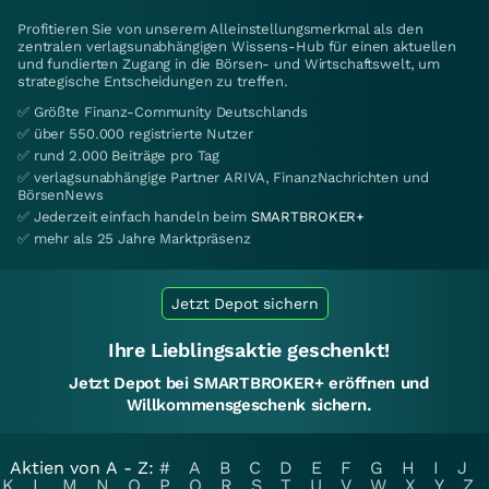
Profitieren Sie von unserem Alleinstellungsmerkmal als den
zentralen verlagsunabhängigen Wissens-Hub für einen aktuellen
und fundierten Zugang in die Börsen- und Wirtschaftswelt, um
strategische Entscheidungen zu treffen.
✅ Größte Finanz-Community Deutschlands
✅ über 550.000 registrierte Nutzer
✅ rund 2.000 Beiträge pro Tag
✅ verlagsunabhängige Partner ARIVA, FinanzNachrichten und
BörsenNews
✅ Jederzeit einfach handeln beim
SMARTBROKER+
✅ mehr als 25 Jahre Marktpräsenz
Jetzt Depot sichern
Ihre Lieblingsaktie geschenkt!
Jetzt Depot bei SMARTBROKER+ eröffnen und
Willkommensgeschenk sichern.
Aktien von A - Z:
#
A
B
C
D
E
F
G
H
I
J
K
L
M
N
O
P
Q
R
S
T
U
V
W
X
Y
Z