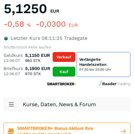
5,1250
EUR
-0,58
-0,0300
%
EUR
Letzter Kurs
08:11:25
Tradegate
Shutterstock Aktie kaufen
Geldkurs
5,1150
EUR
Verkauf
Verlängerte
12:04:07
980
STK
Handelszeiten
Briefkurs
5,1900
EUR
07:30 bis 23:00 Uhr
Kauf
12:04:07
970
STK
Kurse, Daten, News & Forum
SMARTBROKER+ Bonus Aktion! Ihre
🎁