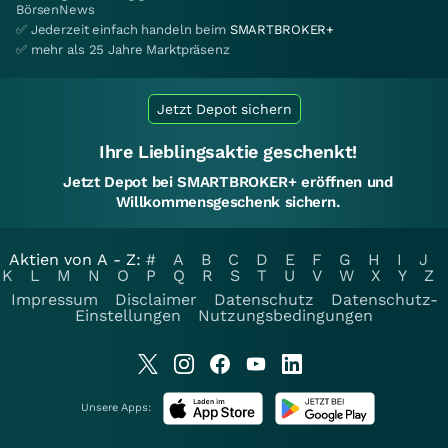
BörsenNews
✅ Jederzeit einfach handeln beim
SMARTBROKER+
✅ mehr als 25 Jahre Marktpräsenz
Jetzt Depot sichern
Ihre Lieblingsaktie geschenkt!
Jetzt Depot bei SMARTBROKER+ eröffnen und
Willkommensgeschenk sichern.
Aktien von A - Z:
#
A
B
C
D
E
F
G
H
I
J
K
L
M
N
O
P
Q
R
S
T
U
V
W
X
Y
Z
Impressum
Disclaimer
Datenschutz
Datenschutz-
Einstellungen
Nutzungsbedingungen
Unsere Apps: