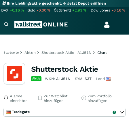
🎁 Ihre Lieblingsaktie geschenkt.
→ Jetzt Depot eröffnen
DAX
+0,16
%
Gold
-0,30
%
Öl (Brent)
+2,93
%
Dow Jones
-0,16
%
Aktien
Shutterstock Aktie | A1J51N
Chart
Startseite
Shutterstock Aktie
Aktie
WKN:
A1J51N
SYM:
S3T
Land
Alarme
Zur Watchlist
Zum Portfolio
einrichten
hinzufügen
hinzufügen
Tradegate