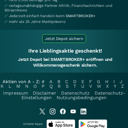
✅ verlagsunabhängige Partner ARIVA, FinanzNachrichten und
BörsenNews
✅ Jederzeit einfach handeln beim
SMARTBROKER+
✅ mehr als 25 Jahre Marktpräsenz
Jetzt Depot sichern
Ihre Lieblingsaktie geschenkt!
Jetzt Depot bei SMARTBROKER+ eröffnen und
Willkommensgeschenk sichern.
Aktien von A - Z:
#
A
B
C
D
E
F
G
H
I
J
K
L
M
N
O
P
Q
R
S
T
U
V
W
X
Y
Z
Impressum
Disclaimer
Datenschutz
Datenschutz-
Einstellungen
Nutzungsbedingungen
Unsere Apps: