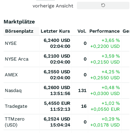
vorherige Ansicht
Marktplätze
Börsenplatz
Letzter Kurs
Vol.
Performance
Ges
6,2400
USD
+3,65
%
NYSE
0
02:04:00
+0,2200
USD
6,2100
USD
+3,59
%
NYSE Arca
0
02:04:00
+0,2150
USD
6,2550
USD
+4,25
%
AMEX
0
02:04:00
+0,2550
USD
6,2600
USD
+0,48
%
Nasdaq
131
13:51:56
+0,0300
USD
5,4550
EUR
+1,02
%
Tradegate
16
11:52:13
+0,0550
EUR
TTMzero
6,2524
USD
+0,29
%
0
(USD)
15:04:24
+0,0178
USD