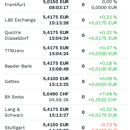
5,0150
EUR
0,00
%
Frankfurt
0
08:03:17
0,0000
EUR
5,4175
EUR
+0,32
%
L&S Exchange
0
15:13:28
+0,0175
EUR
Quotrix
5,4175
EUR
+0,32
%
0
Düsseldorf
15:04:24
+0,0175
EUR
5,4175
EUR
+0,37
%
TTMzero
0
15:04:24
+0,0200
EUR
5,4175
EUR
+0,18
%
Baader Bank
0
15:08:49
+0,0100
EUR
5,4100
EUR
+0,09
%
Gettex
0
15:13:25
+0,0050
EUR
5,0490
CHF
+7,49
%
BX Swiss
0
05.08.26
+0,3520
CHF
Lang &
5,4175
EUR
+0,32
%
0
Schwarz
15:13:27
+0,0175
EUR
5,4150
EUR
-0,73
%
Stuttgart
0