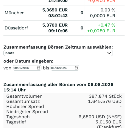
14:49:00
-0,0400
EUR
5,3650
EUR
0,00
%
München
0
08:02:43
0,0000
EUR
5,3700
EUR
+0,47
%
Düsseldorf
0
09:10:06
+0,0250
EUR
Zusammenfassung Börsen Zeitraum auswählen:
heute
oder Datum eingeben:
von
bis
Zusammenfassung aller Börsen vom 06.08.2026
15:14 Uhr
Gesamtvolumen
397.874 Stück
Gesamtumsatz
1.645.576
USD
Höchster Spread
-
Niedrigster Spread
-
Tageshoch
6,6500
USD
(NYSE)
Tagestief
5,0150
EUR
(Frankfurt)