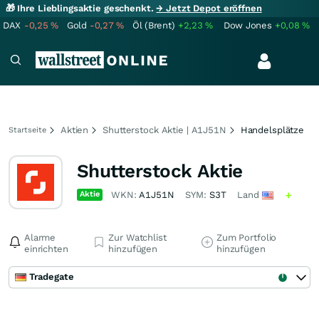
🎁 Ihre Lieblingsaktie geschenkt.
→ Jetzt Depot eröffnen
DAX
-0,25
%
Gold
-0,27
%
Öl (Brent)
+2,23
%
Dow Jones
+0,08
%
Aktien
Shutterstock Aktie | A1J51N
Handelsplätze
Startseite
Shutterstock Aktie
Aktie
WKN:
A1J51N
SYM:
S3T
Land
Alarme
Zur Watchlist
Zum Portfolio
einrichten
hinzufügen
hinzufügen
Tradegate