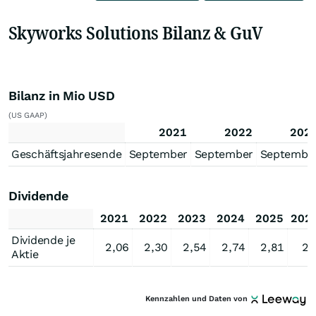
Skyworks Solutions Bilanz & GuV
Bilanz in Mio USD
(US GAAP)
2021
2022
202
Geschäftsjahresende
September
September
Septembe
Dividende
2021
2022
2023
2024
2025
202
Dividende je
2,06
2,30
2,54
2,74
2,81
2,
Aktie
Kennzahlen und Daten von