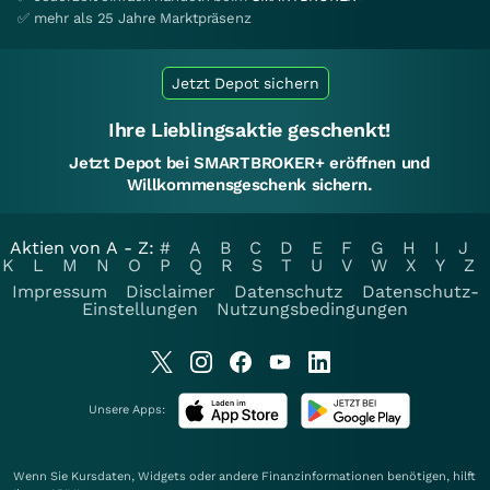
✅ mehr als 25 Jahre Marktpräsenz
Jetzt Depot sichern
Ihre Lieblingsaktie geschenkt!
Jetzt Depot bei SMARTBROKER+ eröffnen und
Willkommensgeschenk sichern.
Aktien von A - Z:
#
A
B
C
D
E
F
G
H
I
J
K
L
M
N
O
P
Q
R
S
T
U
V
W
X
Y
Z
Impressum
Disclaimer
Datenschutz
Datenschutz-
Einstellungen
Nutzungsbedingungen
Unsere Apps:
Wenn Sie Kursdaten, Widgets oder andere Finanzinformationen benötigen, hilft