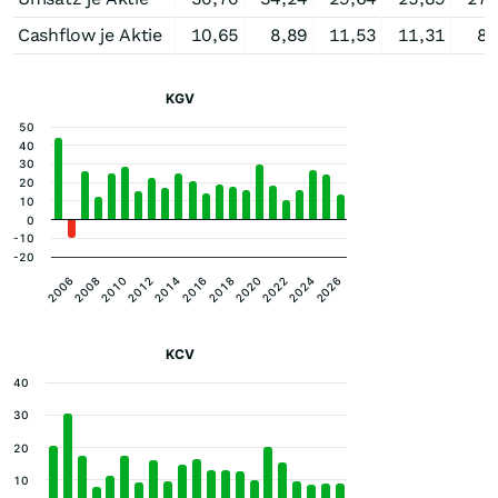
Cashflow je Aktie
10,65
8,89
11,53
11,31
8,
KGV
50
40
30
20
10
0
-10
-20
2020
2014
2008
2024
2018
2012
2006
2022
2016
2010
2026
KCV
40
30
20
10