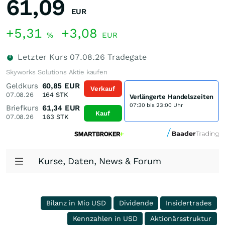
61,09
EUR
+5,31
+3,08
%
EUR
Letzter Kurs
07.08.26
Tradegate
Skyworks Solutions Aktie kaufen
Geldkurs
60,85
EUR
Verkauf
07.08.26
164
STK
Verlängerte Handelszeiten
07:30 bis 23:00 Uhr
Briefkurs
61,34
EUR
Kauf
07.08.26
163
STK
Kurse, Daten, News & Forum
Bilanz in Mio USD
Dividende
Insidertrades
Kennzahlen in USD
Aktionärsstruktur