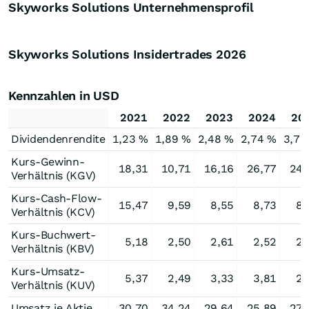
Skyworks Solutions Unternehmensprofil
Skyworks Solutions Insidertrades
2026
Kennzahlen in USD
2021
2022
2023
2024
20
Dividendenrendite
1,23 %
1,89 %
2,48 %
2,74 %
3,76
Kurs-Gewinn-
18,31
10,71
16,16
26,77
24,
Verhältnis (KGV)
Kurs-Cash-Flow-
15,47
9,59
8,55
8,73
8,
Verhältnis (KCV)
Kurs-Buchwert-
5,18
2,50
2,61
2,52
2,
Verhältnis (KBV)
Kurs-Umsatz-
5,37
2,49
3,33
3,81
2,
Verhältnis (KUV)
Umsatz je Aktie
30,70
34,24
29,64
25,89
27,