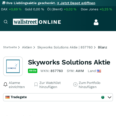
🎁 Ihre Lieblingsaktie geschenkt.
→ Jetzt Depot eröffnen
DAX
+0,69
%
Gold
0,00
%
Öl (Brent)
+0,02
%
Dow Jones
+0,25
%
Aktien
Skyworks Solutions Aktie | 857760
Bilanz
Startseite
Skyworks Solutions Aktie
Aktie
WKN:
857760
SYM:
AWM
Land
Alarme
Zur Watchlist
Zum Portfolio
einrichten
hinzufügen
hinzufügen
Tradegate