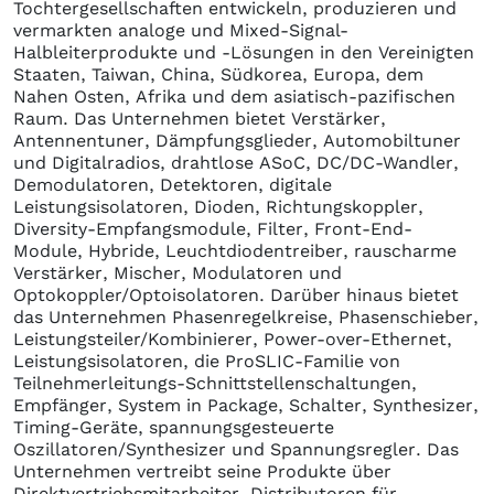
Tochtergesellschaften entwickeln, produzieren und
vermarkten analoge und Mixed-Signal-
Halbleiterprodukte und -Lösungen in den Vereinigten
Staaten, Taiwan, China, Südkorea, Europa, dem
Nahen Osten, Afrika und dem asiatisch-pazifischen
Raum. Das Unternehmen bietet Verstärker,
Antennentuner, Dämpfungsglieder, Automobiltuner
und Digitalradios, drahtlose ASoC, DC/DC-Wandler,
Demodulatoren, Detektoren, digitale
Leistungsisolatoren, Dioden, Richtungskoppler,
Diversity-Empfangsmodule, Filter, Front-End-
Module, Hybride, Leuchtdiodentreiber, rauscharme
Verstärker, Mischer, Modulatoren und
Optokoppler/Optoisolatoren. Darüber hinaus bietet
das Unternehmen Phasenregelkreise, Phasenschieber,
Leistungsteiler/Kombinierer, Power-over-Ethernet,
Leistungsisolatoren, die ProSLIC-Familie von
Teilnehmerleitungs-Schnittstellenschaltungen,
Empfänger, System in Package, Schalter, Synthesizer,
Timing-Geräte, spannungsgesteuerte
Oszillatoren/Synthesizer und Spannungsregler. Das
Unternehmen vertreibt seine Produkte über
Direktvertriebsmitarbeiter, Distributoren für