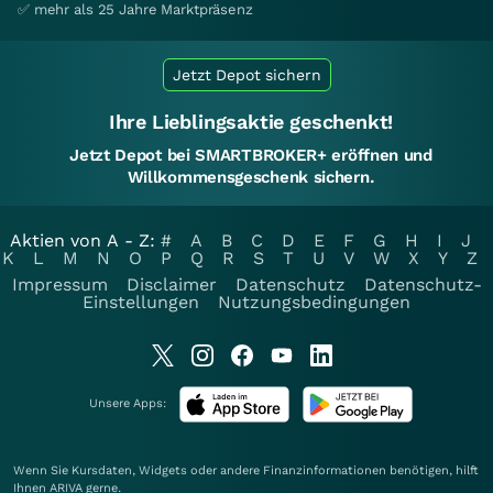
✅ mehr als 25 Jahre Marktpräsenz
Jetzt Depot sichern
Ihre Lieblingsaktie geschenkt!
Jetzt Depot bei SMARTBROKER+ eröffnen und
Willkommensgeschenk sichern.
Aktien von A - Z:
#
A
B
C
D
E
F
G
H
I
J
K
L
M
N
O
P
Q
R
S
T
U
V
W
X
Y
Z
Impressum
Disclaimer
Datenschutz
Datenschutz-
Einstellungen
Nutzungsbedingungen
Unsere Apps:
Wenn Sie Kursdaten, Widgets oder andere Finanzinformationen benötigen, hilft
Ihnen
ARIVA
gerne.