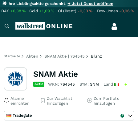
🎁 Ihre Lieblingsaktie geschenkt.
→ Jetzt Depot eröffnen
DAX
+0,38
%
Gold
+1,09
%
Öl (Brent)
-0,33
%
Dow Jones
-0,06
%
Aktien
SNAM Aktie | 764545
Bilanz
Startseite
SNAM Aktie
Aktie
WKN:
764545
SYM:
SNM
Land
Alarme
Zur Watchlist
Zum Portfolio
einrichten
hinzufügen
hinzufügen
Tradegate