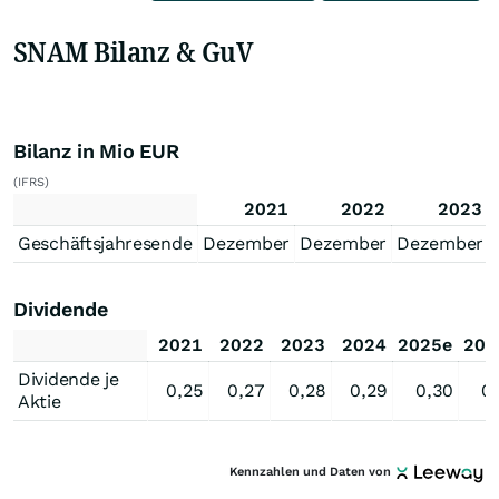
SNAM Bilanz & GuV
Bilanz in Mio EUR
(IFRS)
2021
2022
2023
Geschäftsjahresende
Dezember
Dezember
Dezember
Dividende
2021
2022
2023
2024
2025e
202
Dividende je
0,25
0,27
0,28
0,29
0,30
0
Aktie
Kennzahlen und Daten von