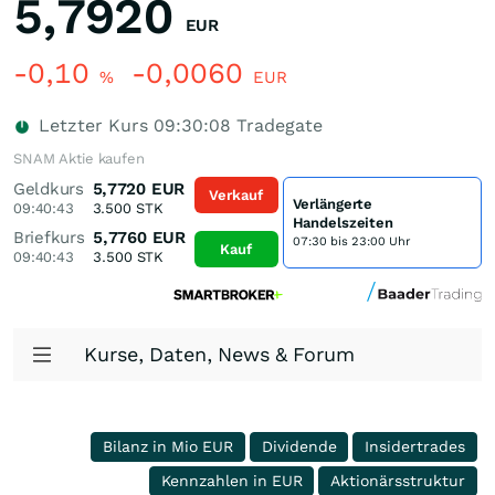
5,7920
EUR
-0,10
-0,0060
%
EUR
Letzter Kurs
09:30:08
Tradegate
SNAM Aktie kaufen
Geldkurs
5,7720
EUR
Verkauf
Verlängerte
09:40:43
3.500
STK
Handelszeiten
Briefkurs
5,7760
EUR
07:30 bis 23:00 Uhr
Kauf
09:40:43
3.500
STK
Kurse, Daten, News & Forum
Bilanz in Mio EUR
Dividende
Insidertrades
Kennzahlen in EUR
Aktionärsstruktur