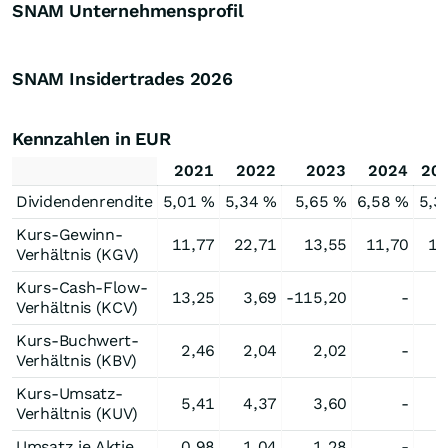
SNAM Unternehmensprofil
SNAM Insidertrades
2026
Kennzahlen in EUR
2021
2022
2023
2024
20
Dividendenrendite
5,01 %
5,34 %
5,65 %
6,58 %
5,3
Kurs-Gewinn-
11,77
22,71
13,55
11,70
13
Verhältnis (KGV)
Kurs-Cash-Flow-
13,25
3,69
-115,20
-
Verhältnis (KCV)
Kurs-Buchwert-
2,46
2,04
2,02
-
Verhältnis (KBV)
Kurs-Umsatz-
5,41
4,37
3,60
-
Verhältnis (KUV)
Umsatz je Aktie
0,98
1,04
1,28
-