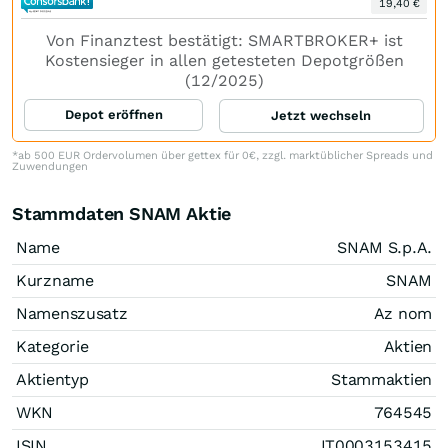
19,40 €
Von Finanztest bestätigt: SMARTBROKER+ ist
Kostensieger in allen getesteten Depotgrößen
(12/2025)
Depot eröffnen
Jetzt wechseln
*ab 500 EUR Ordervolumen über gettex für 0€, zzgl. marktüblicher Spreads und
Zuwendungen
Stammdaten SNAM Aktie
Name
SNAM S.p.A.
Kurzname
SNAM
Namenszusatz
Az nom
Kategorie
Aktien
Aktientyp
Stammaktien
WKN
764545
ISIN
IT0003153415