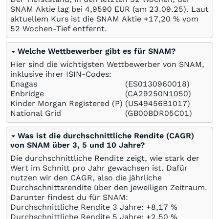
SNAM Aktie lag bei 4,9590
EUR
(am
23.09.25
). Laut
aktuellem Kurs ist die SNAM Aktie +17,20
%
vom
52 Wochen-Tief entfernt.
Welche Wettbewerber gibt es für SNAM?
Hier sind die wichtigsten Wettbewerber von SNAM,
inklusive ihrer ISIN-Codes:
Enagas
(ES0130960018)
Enbridge
(CA29250N1050)
Kinder Morgan Registered (P)
(US49456B1017)
National Grid
(GB00BDR05C01)
Was ist die durchschnittliche Rendite (CAGR)
von SNAM über 3, 5 und 10 Jahre?
Die durchschnittliche Rendite zeigt, wie stark der
Wert im Schnitt pro Jahr gewachsen ist. Dafür
nutzen wir den CAGR, also die jährliche
Durchschnittsrendite über den jeweiligen Zeitraum.
Darunter findest du für SNAM:
Durchschnittliche Rendite 3 Jahre: +8,17
%
Durchschnittliche Rendite 5 Jahre: +2,50
%