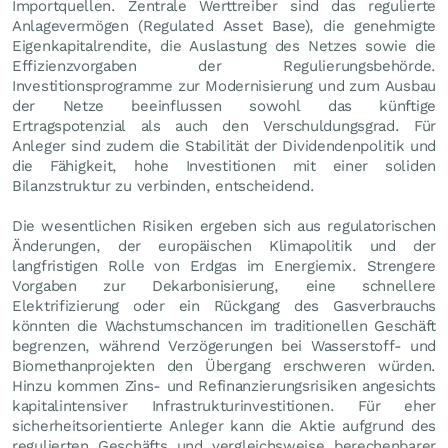
Importquellen. Zentrale Werttreiber sind das regulierte
Anlagevermögen (Regulated Asset Base), die genehmigte
Eigenkapitalrendite, die Auslastung des Netzes sowie die
Effizienzvorgaben der Regulierungsbehörde.
Investitionsprogramme zur Modernisierung und zum Ausbau
der Netze beeinflussen sowohl das künftige
Ertragspotenzial als auch den Verschuldungsgrad. Für
Anleger sind zudem die Stabilität der Dividendenpolitik und
die Fähigkeit, hohe Investitionen mit einer soliden
Bilanzstruktur zu verbinden, entscheidend.
Die wesentlichen Risiken ergeben sich aus regulatorischen
Änderungen, der europäischen Klimapolitik und der
langfristigen Rolle von Erdgas im Energiemix. Strengere
Vorgaben zur Dekarbonisierung, eine schnellere
Elektrifizierung oder ein Rückgang des Gasverbrauchs
könnten die Wachstumschancen im traditionellen Geschäft
begrenzen, während Verzögerungen bei Wasserstoff- und
Biomethanprojekten den Übergang erschweren würden.
Hinzu kommen Zins- und Refinanzierungsrisiken angesichts
kapitalintensiver Infrastrukturinvestitionen. Für eher
sicherheitsorientierte Anleger kann die Aktie aufgrund des
regulierten Geschäfts und vergleichsweise berechenbarer