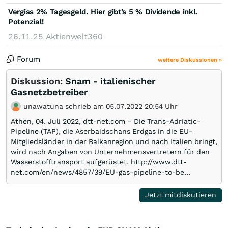
Vergiss 2% Tagesgeld. Hier gibt’s 5 % Dividende inkl.
Potenzial!
26.11.25
Aktienwelt360
Forum
weitere Diskussionen »
Diskussion:
Snam - italienischer
Gasnetzbetreiber
unawatuna schrieb am 05.07.2022 20:54 Uhr
Athen, 04. Juli 2022, dtt-net.com – Die Trans-Adriatic-
Pipeline (TAP), die Aserbaidschans Erdgas in die EU-
Mitgliedsländer in der Balkanregion und nach Italien bringt,
wird nach Angaben von Unternehmensvertretern für den
Wasserstofftransport aufgerüstet. http://www.dtt-
net.com/en/news/4857/39/EU-gas-pipeline-to-be…
Jetzt mitdiskutieren