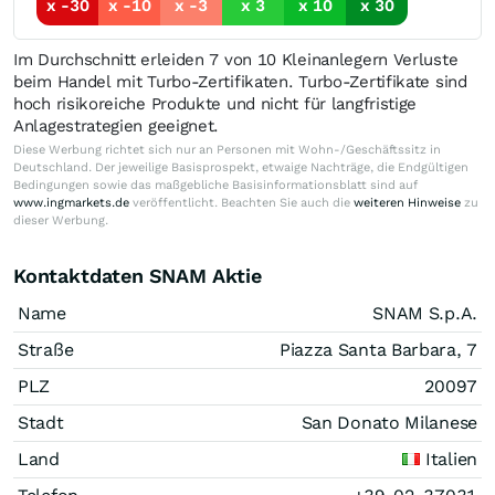
x -30
x -10
x -3
x 3
x 10
x 30
Im Durchschnitt erleiden 7 von 10 Kleinanlegern Verluste
beim Handel mit Turbo-Zertifikaten. Turbo-Zertifikate sind
hoch risikoreiche Produkte und nicht für langfristige
Anlagestrategien geeignet.
Diese Werbung richtet sich nur an Personen mit Wohn-/Geschäftssitz in
Deutschland. Der jeweilige Basisprospekt, etwaige Nachträge, die Endgültigen
Bedingungen sowie das maßgebliche Basisinformationsblatt sind auf
www.ingmarkets.de
veröffentlicht. Beachten Sie auch die
weiteren Hinweise
zu
dieser Werbung.
Kontaktdaten SNAM Aktie
Name
SNAM S.p.A.
Straße
Piazza Santa Barbara, 7
PLZ
20097
Stadt
San Donato Milanese
Land
Italien