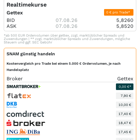
Realtimekurse
Gettex
0 € pro Trade*
BID
07.08.26
5,8260
ASK
07.08.26
5,8520
*ab 500 EUR Ordervolumen über gettex, zzgl. marktüblicher Spreads und
Zuwendungen | ** zzgl. marktüblicher Spreads und Zuwendungen, mögliche
Steuern und ggf. SEC Gebühr
SNAM günstig handeln
Kostenvergleich pro Trade bei einem 5.000 € Ordervolumen, je nach
Handelsplatz
Broker
Gettex
0,00 €*
7,90 €
10,00 €
17,40 €
18,47 €
17,45 €