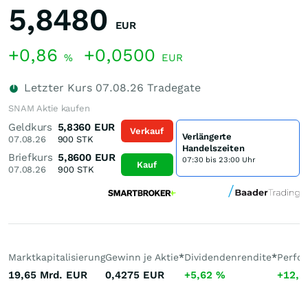
5,8480
EUR
+0,86
+0,0500
%
EUR
Letzter Kurs
07.08.26
Tradegate
SNAM Aktie kaufen
Geldkurs
5,8360
EUR
Verkauf
Verlängerte
07.08.26
900
STK
Handelszeiten
Briefkurs
5,8600
EUR
07:30 bis 23:00 Uhr
Kauf
07.08.26
900
STK
Marktkapitalisierung
Gewinn je Aktie
*
Dividendenrendite
*
Perfo
19,65 Mrd.
EUR
0,4275
EUR
+5,62
%
+12,