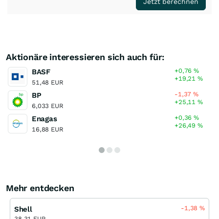
Jetzt berechnen
Aktionäre interessieren sich auch für:
+0,76
%
BASF
+19,21
%
51,48 EUR
-1,37
%
BP
+25,11
%
6,033 EUR
+0,36
%
Enagas
+26,49
%
16,88 EUR
Mehr entdecken
-1,38
%
Shell
38,31 EUR