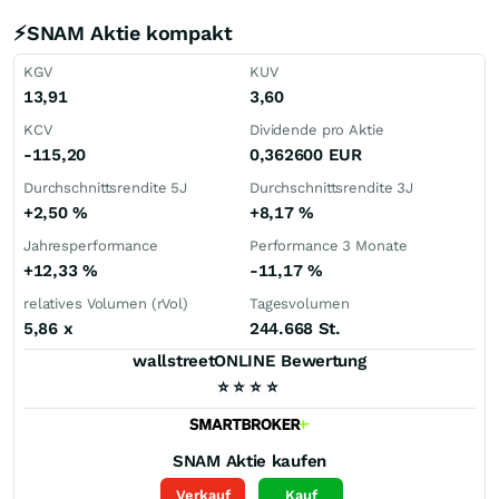
⚡SNAM Aktie kompakt
KGV
KUV
13,91
3,60
KCV
Dividende pro Aktie
-115,20
0,362600
EUR
Durchschnittsrendite 5J
Durchschnittsrendite 3J
+2,50
%
+8,17
%
Jahresperformance
Performance 3 Monate
+12,33
%
-11,17
%
relatives Volumen (rVol)
Tagesvolumen
5,86
x
244.668 St.
wallstreetONLINE Bewertung
⭐
⭐
⭐
⭐
SNAM
Aktie kaufen
Verkauf
Kauf