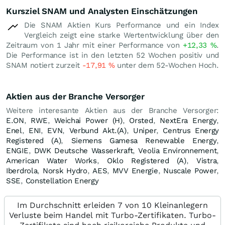
Kursziel SNAM und Analysten Einschätzungen
Die SNAM Aktien Kurs Performance und ein Index
Vergleich zeigt eine starke Wertentwicklung über den
Zeitraum von 1 Jahr mit einer Performance von
+12,33
%
.
Die Performance ist in den letzten 52 Wochen positiv und
SNAM notiert zurzeit
-17,91
%
unter dem 52-Wochen Hoch.
Aktien aus der Branche Versorger
Weitere interesante Aktien aus der Branche Versorger:
E.ON
,
RWE
,
Weichai Power (H)
,
Orsted
,
NextEra Energy
,
Enel
,
ENI
,
EVN
,
Verbund Akt.(A)
,
Uniper
,
Centrus Energy
Registered (A)
,
Siemens Gamesa Renewable Energy
,
ENGIE
,
DWK Deutsche Wasserkraft
,
Veolia Environnement
,
American Water Works
,
Oklo Registered (A)
,
Vistra
,
Iberdrola
,
Norsk Hydro
,
AES
,
MVV Energie
,
Nuscale Power
,
SSE
,
Constellation Energy
Im Durchschnitt erleiden 7 von 10 Kleinanlegern
Verluste beim Handel mit Turbo-Zertifikaten. Turbo-