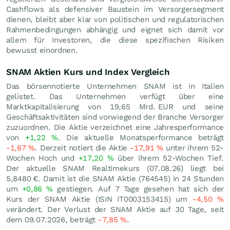
Cashflows als defensiver Baustein im Versorgersegment
dienen, bleibt aber klar von politischen und regulatorischen
Rahmenbedingungen abhängig und eignet sich damit vor
allem für Investoren, die diese spezifischen Risiken
bewusst einordnen.
SNAM Aktien Kurs und Index Vergleich
Das börsennotierte Unternehmen SNAM ist in Italien
gelistet. Das Unternehmen verfügt über eine
Marktkapitalisierung von 19,65 Mrd.
EUR
und seine
Geschäftsaktivitäten sind vorwiegend der Branche Versorger
zuzuordnen. Die Aktie verzeichnet eine Jahresperformance
von
+1,22
%
. Die aktuelle Monatsperformance beträgt
-1,67
%
. Derzeit notiert die Aktie
-17,91
%
unter ihrem 52-
Wochen Hoch und
+17,20
%
über ihrem 52-Wochen Tief.
Der aktuelle SNAM Realtimekurs (
07.08.26
) liegt bei
5,8480
€
. Damit ist die SNAM Aktie (764545) in 24 Stunden
um
+0,86
%
gestiegen. Auf 7 Tage gesehen hat sich der
Kurs der SNAM Aktie (ISIN IT0003153415) um
-4,50
%
verändert. Der Verlust der SNAM Aktie auf 30 Tage, seit
dem 09.07.2026, beträgt
-7,85
%
.