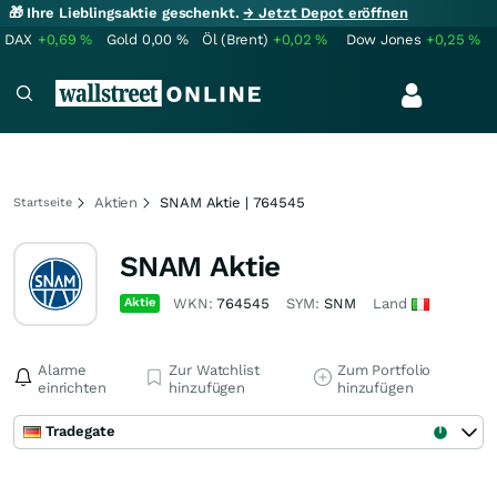
🎁 Ihre Lieblingsaktie geschenkt.
→ Jetzt Depot eröffnen
DAX
+0,69
%
Gold
0,00
%
Öl (Brent)
+0,02
%
Dow Jones
+0,25
%
Aktien
SNAM Aktie | 764545
Startseite
SNAM Aktie
Aktie
WKN:
764545
SYM:
SNM
Land
Alarme
Zur Watchlist
Zum Portfolio
einrichten
hinzufügen
hinzufügen
Tradegate