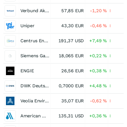
Verbund Akt.(A)
57,85
EUR
-1,20
%
Uniper
43,30
EUR
-0,46
%
Centrus Energy Registered (A)
191,37
USD
+7,49
%
Siemens Gamesa Renewable Energy
18,065
EUR
+0,22
%
ENGIE
26,56
EUR
+0,38
%
DWK Deutsche Wasserkraft
0,7000
EUR
+4,48
%
Veolia Environnement
35,07
EUR
-0,62
%
American Water Works
135,31
USD
+0,36
%