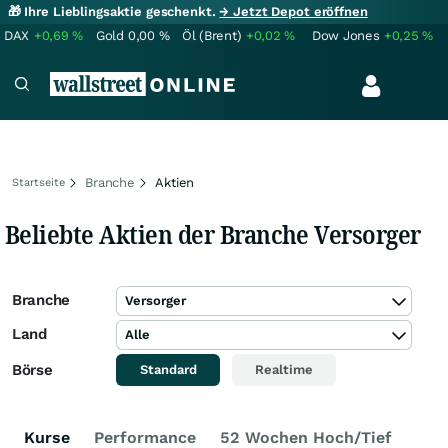
🎁 Ihre Lieblingsaktie geschenkt.
→ Jetzt Depot eröffnen
DAX
+0,69
%
Gold
0,00
%
Öl (Brent)
+0,02
%
Dow Jones
+0,25
%
Branche
Aktien
Startseite
Beliebte Aktien der Branche Versorger
Branche
Versorger
Land
Alle
Börse
Standard
Realtime
Kurse
Performance
52 Wochen Hoch/Tief
Ken