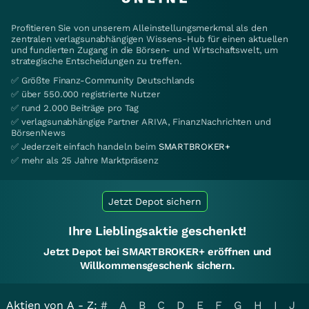
Profitieren Sie von unserem Alleinstellungsmerkmal als den
zentralen verlagsunabhängigen Wissens-Hub für einen aktuellen
und fundierten Zugang in die Börsen- und Wirtschaftswelt, um
strategische Entscheidungen zu treffen.
✅ Größte Finanz-Community Deutschlands
✅ über 550.000 registrierte Nutzer
✅ rund 2.000 Beiträge pro Tag
✅ verlagsunabhängige Partner ARIVA, FinanzNachrichten und
BörsenNews
✅ Jederzeit einfach handeln beim
SMARTBROKER+
✅ mehr als 25 Jahre Marktpräsenz
Jetzt Depot sichern
Ihre Lieblingsaktie geschenkt!
Jetzt Depot bei SMARTBROKER+ eröffnen und
Willkommensgeschenk sichern.
Aktien von A - Z:
#
A
B
C
D
E
F
G
H
I
J