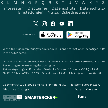
K
L
M
N
O
P
Q
R
S
T
U
V
W
X
Y
Z
Impressum
Disclaimer
Datenschutz
Datenschutz-
Einstellungen
Nutzungsbedingungen
Unsere Apps:
Wenn Sie Kursdaten, Widgets oder andere Finanzinformationen benötigen, hilft
Ihnen
ARIVA
gerne.
Unsere User schätzen wallstreet-online.de: 4.8 von 5 Sternen ermittelt aus 285
Bewertungen bei www.kagels-trading.de
Zeitverzögerung der Kursdaten: Deutsche Börsen +15 Min. NASDAQ +15 Min.
NYSE +20 Min. AMEX +20 Min. Dow Jones +15 Min. Alle Angaben ohne Gewähr.
Copyright © 1998-2026 Smartbroker Holding AG - Alle Rechte vorbehalten.
Mit Unterstützung von:
Daten & Kurse von: