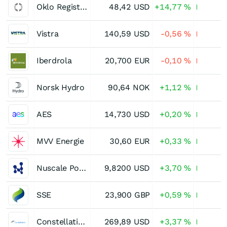
Oklo Registered (A)
48,42
USD
+14,77
%
Vistra
140,59
USD
-0,56
%
Iberdrola
20,700
EUR
-0,10
%
Norsk Hydro
90,64
NOK
+1,12
%
AES
14,730
USD
+0,20
%
MVV Energie
30,60
EUR
+0,33
%
Nuscale Power
9,8200
USD
+3,70
%
SSE
23,900
GBP
+0,59
%
Constellation Energy
269,89
USD
+3,37
%