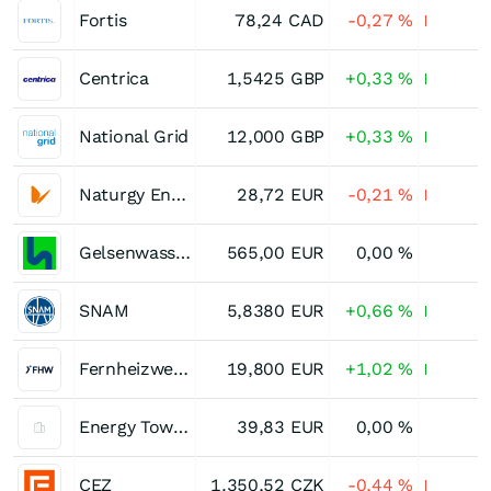
Fortis
78,24
CAD
-0,27
%
Centrica
1,5425
GBP
+0,33
%
National Grid
12,000
GBP
+0,33
%
Naturgy Energy Group
28,72
EUR
-0,21
%
Gelsenwasser
565,00
EUR
0,00
%
SNAM
5,8380
EUR
+0,66
%
Fernheizwerk Neukoelln
19,800
EUR
+1,02
%
Energy Towers Holding
39,83
EUR
0,00
%
CEZ
1.350,52
CZK
-0,44
%