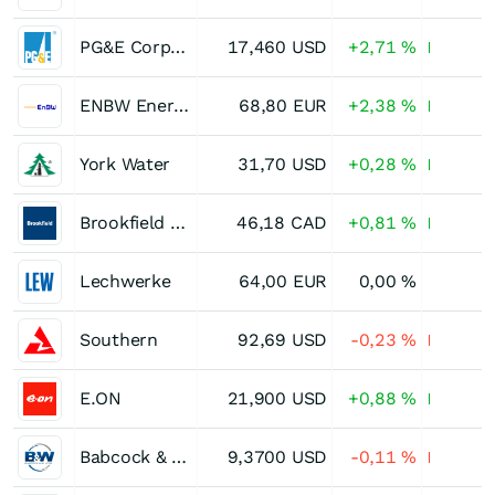
PG&E Corporation
17,460
USD
+2,71
%
ENBW Energie Baden-Wuerttemberg Akt
68,80
EUR
+2,38
%
York Water
31,70
USD
+0,28
%
Brookfield Renewable Partners
46,18
CAD
+0,81
%
Lechwerke
64,00
EUR
0,00
%
Southern
92,69
USD
-0,23
%
E.ON
21,900
USD
+0,88
%
Babcock & Wilcox Enterprises
9,3700
USD
-0,11
%