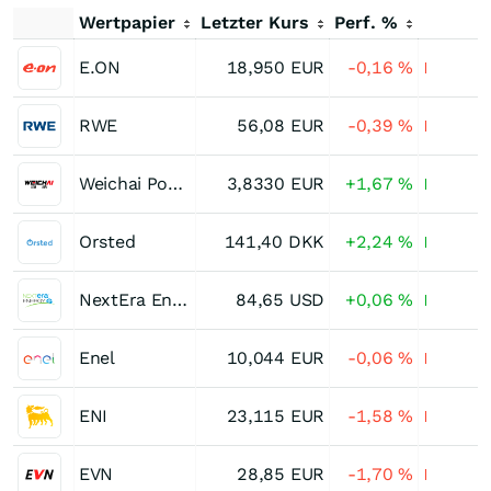
Wertpapier
Letzter Kurs
Perf. %
E.ON
18,950
EUR
-0,16
%
RWE
56,08
EUR
-0,39
%
Weichai Power (H)
3,8330
EUR
+1,67
%
Orsted
141,40
DKK
+2,24
%
NextEra Energy
84,65
USD
+0,06
%
Enel
10,044
EUR
-0,06
%
ENI
23,115
EUR
-1,58
%
EVN
28,85
EUR
-1,70
%