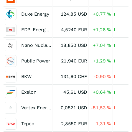
Duke Energy
124,85
USD
+0,77
%
EDP-Energias de Portugal
4,5240
EUR
+1,28
%
Nano Nuclear Energy
18,850
USD
+7,04
%
Public Power
21,940
EUR
+1,29
%
BKW
131,60
CHF
-0,90
%
Exelon
45,61
USD
+0,64
%
Vertex Energy
0,0521
USD
-51,53
%
Tepco
2,8550
EUR
-1,31
%