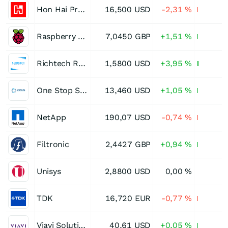
Hon Hai Precision Industry
16,500
USD
-2,31
%
Raspberry Pi Holdings
7,0450
GBP
+1,51
%
Richtech Robotics (B)
1,5800
USD
+3,95
%
One Stop Systems
13,460
USD
+1,05
%
NetApp
190,07
USD
-0,74
%
Filtronic
2,4427
GBP
+0,94
%
Unisys
2,8800
USD
0,00
%
TDK
16,720
EUR
-0,77
%
Viavi Solutions
40,61
USD
+0,05
%