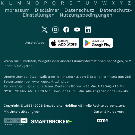
K
L
M
N
O
P
Q
R
S
T
U
V
W
X
Y
Z
Impressum
Disclaimer
Datenschutz
Datenschutz-
Einstellungen
Nutzungsbedingungen
Unsere Apps:
Wenn Sie Kursdaten, Widgets oder andere Finanzinformationen benötigen, hilft
Ihnen
ARIVA
gerne.
Unsere User schätzen wallstreet-online.de: 4.8 von 5 Sternen ermittelt aus 285
Bewertungen bei www.kagels-trading.de
Zeitverzögerung der Kursdaten: Deutsche Börsen +15 Min. NASDAQ +15 Min.
NYSE +20 Min. AMEX +20 Min. Dow Jones +15 Min. Alle Angaben ohne Gewähr.
Copyright © 1998-2026 Smartbroker Holding AG - Alle Rechte vorbehalten.
Mit Unterstützung von:
Daten & Kurse von: