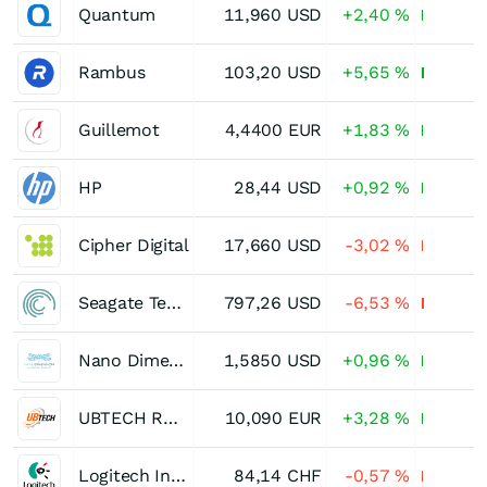
Quantum
11,960
USD
+2,40
%
Rambus
103,20
USD
+5,65
%
Guillemot
4,4400
EUR
+1,83
%
HP
28,44
USD
+0,92
%
Cipher Digital
17,660
USD
-3,02
%
Seagate Technology Holdings
797,26
USD
-6,53
%
Nano Dimension
1,5850
USD
+0,96
%
UBTECH ROBOTICS LTD (H)
10,090
EUR
+3,28
%
Logitech International
84,14
CHF
-0,57
%