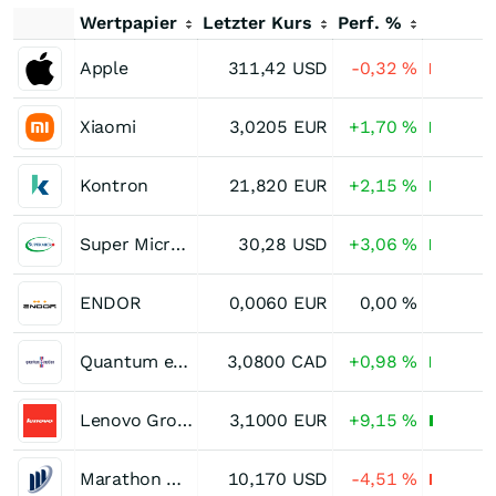
Wertpapier
Letzter Kurs
Perf. %
Apple
311,42
USD
-0,32
%
Xiaomi
3,0205
EUR
+1,70
%
Kontron
21,820
EUR
+2,15
%
Super Micro Computer
30,28
USD
+3,06
%
ENDOR
0,0060
EUR
0,00
%
Quantum eMotion
3,0800
CAD
+0,98
%
Lenovo Group
3,1000
EUR
+9,15
%
Marathon Digital Holdings
10,170
USD
-4,51
%