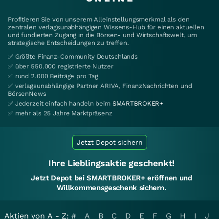
Profitieren Sie von unserem Alleinstellungsmerkmal als den
zentralen verlagsunabhängigen Wissens-Hub für einen aktuellen
und fundierten Zugang in die Börsen- und Wirtschaftswelt, um
strategische Entscheidungen zu treffen.
✅ Größte Finanz-Community Deutschlands
✅ über 550.000 registrierte Nutzer
✅ rund 2.000 Beiträge pro Tag
✅ verlagsunabhängige Partner ARIVA, FinanzNachrichten und
BörsenNews
✅ Jederzeit einfach handeln beim
SMARTBROKER+
✅ mehr als 25 Jahre Marktpräsenz
Jetzt Depot sichern
Ihre Lieblingsaktie geschenkt!
Jetzt Depot bei SMARTBROKER+ eröffnen und
Willkommensgeschenk sichern.
Aktien von A - Z:
#
A
B
C
D
E
F
G
H
I
J