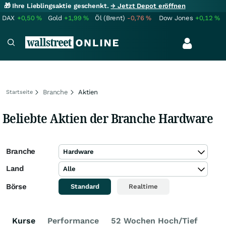
🎁 Ihre Lieblingsaktie geschenkt.
→ Jetzt Depot eröffnen
DAX
+0,50
%
Gold
+1,99
%
Öl (Brent)
-0,76
%
Dow Jones
+0,12
%
Branche
Aktien
Startseite
Beliebte Aktien der Branche Hardware
Branche
Hardware
Land
Alle
Börse
Standard
Realtime
Kurse
Performance
52 Wochen Hoch/Tief
Ken