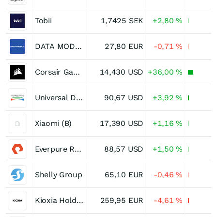
Tobii
1,7425
SEK
+2,80
%
DATA MODUL AG O.N.
27,80
EUR
-0,71
%
Corsair Gaming
14,430
USD
+36,00
%
Universal Display
90,67
USD
+3,92
%
Xiaomi (B)
17,390
USD
+1,16
%
Everpure Registered (A)
88,57
USD
+1,50
%
Shelly Group
65,10
EUR
-0,46
%
Kioxia Holdings Corporation
259,95
EUR
-4,61
%