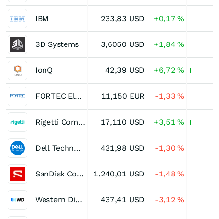
IBM
233,83
USD
+0,17
%
3D Systems
3,6050
USD
+1,84
%
IonQ
42,39
USD
+6,72
%
FORTEC Elektronik
11,150
EUR
-1,33
%
Rigetti Computing
17,110
USD
+3,51
%
Dell Technologies Registered (C)
431,98
USD
-1,30
%
SanDisk Corporation
1.240,01
USD
-1,48
%
Western Digital
437,41
USD
-3,12
%