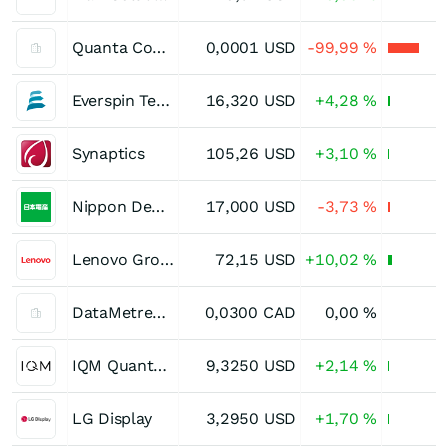
Quanta Computer
0,0001
USD
-99,99
%
Everspin Technologies
16,320
USD
+4,28
%
Synaptics
105,26
USD
+3,10
%
Nippon Densan
17,000
USD
-3,73
%
Lenovo Group
72,15
USD
+10,02
%
DataMetrex AI
0,0300
CAD
0,00
%
IQM Quantum Computers
9,3250
USD
+2,14
%
LG Display
3,2950
USD
+1,70
%