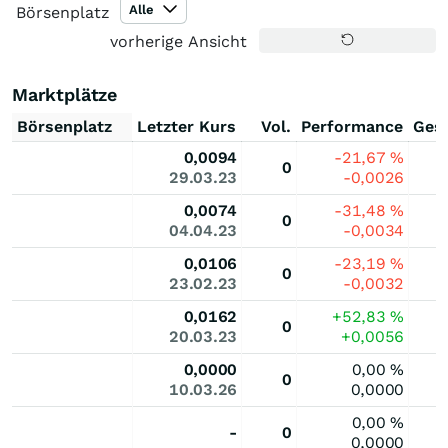
Alle
Börsenplatz
vorherige Ansicht
Marktplätze
Börsenplatz
Letzter Kurs
Vol.
Performance
Ges
0,0094
-21,67
%
0
29.03.23
-0,0026
0,0074
-31,48
%
0
04.04.23
-0,0034
0,0106
-23,19
%
0
23.02.23
-0,0032
0,0162
+52,83
%
0
20.03.23
+0,0056
0,0000
0,00
%
0
10.03.26
0,0000
0,00
%
-
0
0,0000