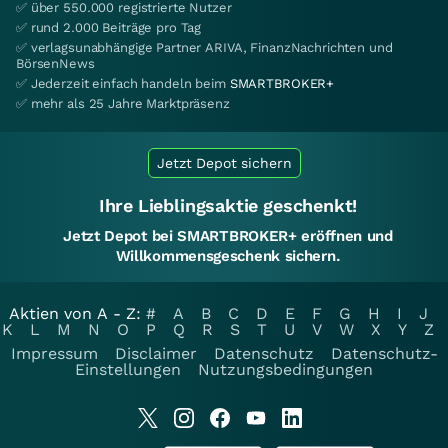
✅ über 550.000 registrierte Nutzer
✅ rund 2.000 Beiträge pro Tag
✅ verlagsunabhängige Partner ARIVA, FinanzNachrichten und
BörsenNews
✅ Jederzeit einfach handeln beim
SMARTBROKER+
✅ mehr als 25 Jahre Marktpräsenz
Jetzt Depot sichern
Ihre Lieblingsaktie geschenkt!
Jetzt Depot bei SMARTBROKER+ eröffnen und
Willkommensgeschenk sichern.
Aktien von A - Z:
#
A
B
C
D
E
F
G
H
I
J
K
L
M
N
O
P
Q
R
S
T
U
V
W
X
Y
Z
Impressum
Disclaimer
Datenschutz
Datenschutz-
Einstellungen
Nutzungsbedingungen