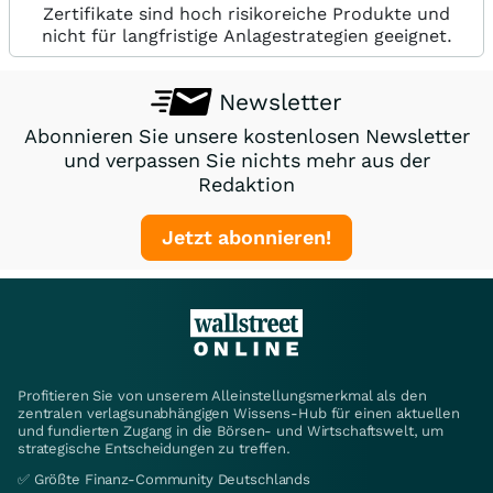
Zertifikate sind hoch risikoreiche Produkte und
nicht für langfristige Anlagestrategien geeignet.
Newsletter
Abonnieren Sie unsere kostenlosen Newsletter
und verpassen Sie nichts mehr aus der
Redaktion
Jetzt abonnieren!
Profitieren Sie von unserem Alleinstellungsmerkmal als den
zentralen verlagsunabhängigen Wissens-Hub für einen aktuellen
und fundierten Zugang in die Börsen- und Wirtschaftswelt, um
strategische Entscheidungen zu treffen.
✅ Größte Finanz-Community Deutschlands