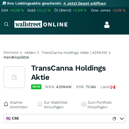
🎁 Ihre Lieblingsaktie geschenkt.
→ Jetzt Depot eröffnen
DAX
+0,08
%
Gold
+0,12
%
Öl (Brent)
+2,59
%
Dow Jones
-0,06
%
Aktien
TransCanna Holdings Aktie | A2PA4W
Startseite
Handelsplätze
TransCanna Holdings
Aktie
Aktie
WKN:
A2PA4W
SYM:
TCAN
Land
Alarme
Zur Watchlist
Zum Portfolio
einrichten
hinzufügen
hinzufügen
CSE