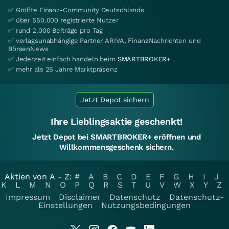
✅ Größte Finanz-Community Deutschlands
✅ über 550.000 registrierte Nutzer
✅ rund 2.000 Beiträge pro Tag
✅ verlagsunabhängige Partner ARIVA, FinanzNachrichten und
BörsenNews
✅ Jederzeit einfach handeln beim
SMARTBROKER+
✅ mehr als 25 Jahre Marktpräsenz
Jetzt Depot sichern
Ihre Lieblingsaktie geschenkt!
Jetzt Depot bei SMARTBROKER+ eröffnen und
Willkommensgeschenk sichern.
Aktien von A - Z:
#
A
B
C
D
E
F
G
H
I
J
K
L
M
N
O
P
Q
R
S
T
U
V
W
X
Y
Z
Impressum
Disclaimer
Datenschutz
Datenschutz-
Einstellungen
Nutzungsbedingungen