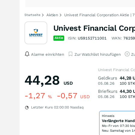
Aktien
Univest Financial Corporation Aktie |
Startseite
Univest Financial Cor
Aktie
ISIN:
US9152711001
WKN:
7625
Alarme einrichten
Zur Watchlist hinzufügen
Zu
Univest Financial C
44,28
Geldkurs
44,28
USD
05.08.26
100
ST
Briefkurs
44,30
-1,27
-0,57
%
USD
05.08.26
100
ST
Letzter Kurs
02:00:00
Nasdaq
Hinweis
Verlängerte Hand
Mo-Fr von
07:30 bi
Neu: Samstag von 14