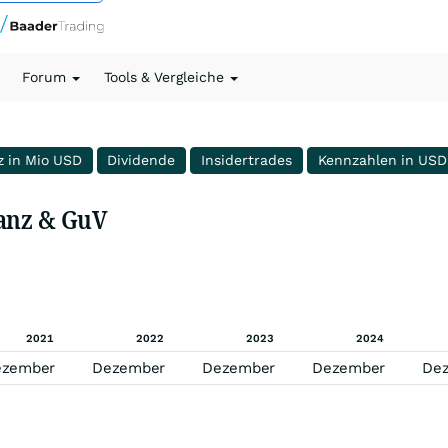
Forum
Tools & Vergleiche
z in Mio USD
Dividende
Insidertrades
Kennzahlen in USD
lanz & GuV
2021
2022
2023
2024
ezember
Dezember
Dezember
Dezember
De