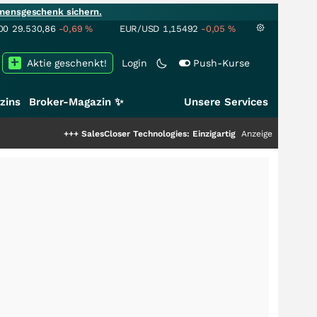
mensgeschenk sichern.
00
29.530,86
-0,69
%
EUR/USD
1,15492
-0,05
%
Aktie geschenkt!
Login
Push-Kurse
zins
Broker-Magazin ✨
Unsere Services
+++
SalesCloser Technologies: Einzigartige Leistung zieht die Top-Dogs a
Anzeige