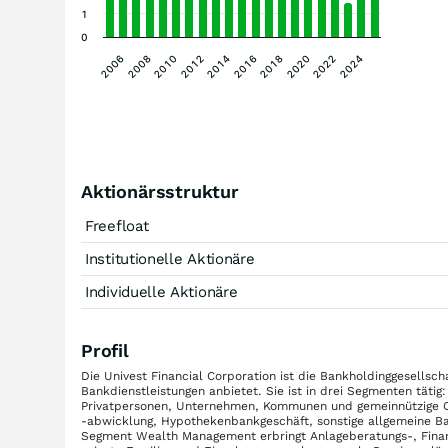
1
0
2020
2016
2012
2008
2022
2018
2014
2010
2006
2024
Aktionärsstruktur
Freefloat
Institutionelle Aktionäre
Individuelle Aktionäre
Profil
Die Univest Financial Corporation ist die Bankholdinggesellsch
Bankdienstleistungen anbietet. Sie ist in drei Segmenten täti
Privatpersonen, Unternehmen, Kommunen und gemeinnützige Org
-abwicklung, Hypothekenbankgeschäft, sonstige allgemeine Ba
Segment Wealth Management erbringt Anlageberatungs-, Finan