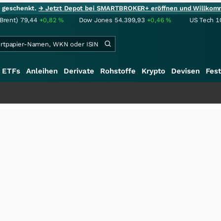
ie geschenkt.
→ Jetzt Depot bei SMARTBROKER+ eröffnen und Willkom
(Brent)
79,44
+0,82
%
Dow Jones
54.399,93
+0,46
%
US Tech 1
ETFs
Anleihen
Derivate
Rohstoffe
Krypto
Devisen
Fest