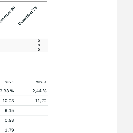
vember'26
Dezember'26
0
0
0
2025
2026e
2,93 %
2,44 %
10,23
11,72
9,15
0,98
1,79