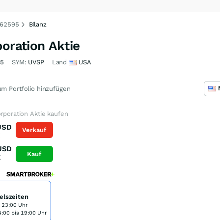
 762595
Bilanz
poration Aktie
95
SYM:
UVSP
Land
USA
m Portfolio hinzufügen
orporation Aktie kaufen
USD
Verkauf
K
USD
Kauf
K
elszeiten
s 23:00 Uhr
:00 bis 19:00 Uhr