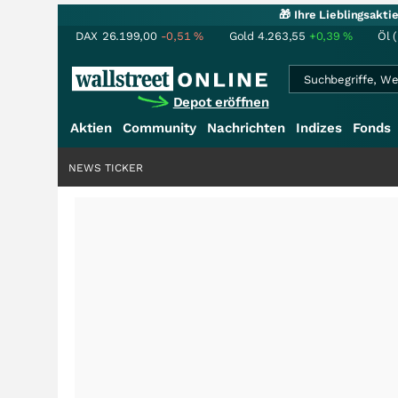
🎁 Ihre Lieblingsakt
DAX
26.199,00
-0,51
%
Gold
4.263,55
+0,39
%
Öl 
Depot eröffnen
Aktien
Community
Nachrichten
Indizes
Fonds
NEWS TICKER