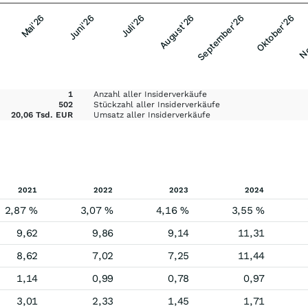
Mai'26
August'26
No
Juli'26
Oktober'26
Juni'26
September'26
1
Anzahl aller Insiderverkäufe
502
Stückzahl aller Insiderverkäufe
20,06 Tsd. EUR
Umsatz aller Insiderverkäufe
2021
2022
2023
2024
2,87 %
3,07 %
4,16 %
3,55 %
9,62
9,86
9,14
11,31
8,62
7,02
7,25
11,44
1,14
0,99
0,78
0,97
3,01
2,33
1,45
1,71