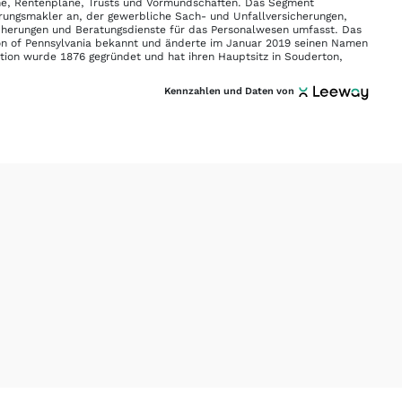
ne, Rentenpläne, Trusts und Vormundschaften. Das Segment
erungsmakler an, der gewerbliche Sach- und Unfallversicherungen,
icherungen und Beratungsdienste für das Personalwesen umfasst. Das
n of Pennsylvania bekannt und änderte im Januar 2019 seinen Namen
ration wurde 1876 gegründet und hat ihren Hauptsitz in Souderton,
Kennzahlen und Daten von