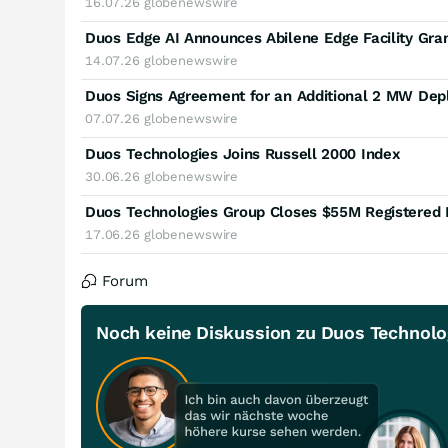
16.07.26
globenewswire
Duos Edge AI Announces Abilene Edge Facility Gra
14.07.26
globenewswire
Duos Signs Agreement for an Additional 2 MW De
07.07.26
globenewswire
Duos Technologies Joins Russell 2000 Index
30.06.26
globenewswire
Duos Technologies Group Closes $55M Registered D
17.06.26
globenewswire
Forum
Noch keine Diskussion zu Duos Technolo