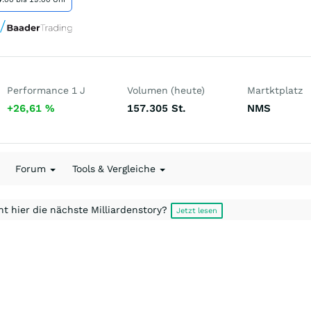
Performance 1 J
Volumen (heute)
Martktplatz
+26,61
%
157.305
St.
NMS
Forum
Tools & Vergleiche
t hier die nächste Milliardenstory?
Jetzt lesen