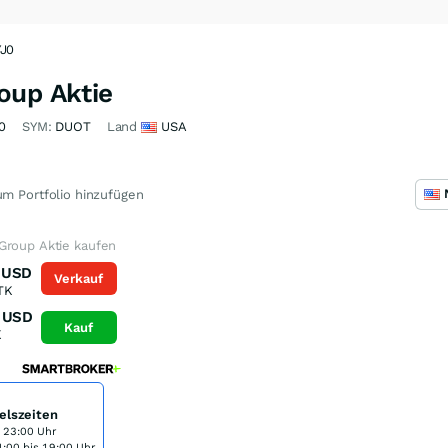
YJ0
oup Aktie
0
SYM:
DUOT
Land
USA
m Portfolio hinzufügen
Group Aktie kaufen
USD
Verkauf
TK
USD
Kauf
K
elszeiten
s 23:00 Uhr
:00 bis 19:00 Uhr