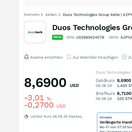
Aktien
Duos Technologies Group Aktie | A2P
Startseite
Duos Technologies Gr
Aktie
ISIN:
US2660424076
WKN:
A2PYJ
Alarme einrichten
Zur Watchlist hinzufügen
Zu
Duos Technologies 
8,6900
Geldkurs
8,6900
USD
06.08.26
1.400
S
Briefkurs
8,7100
-3,01
%
06.08.26
100
ST
-0,2700
USD
Letzter Kurs
06.08.26
Nasdaq
Hinweis
Verlängerte Hand
Mo-Fr von
07:30 bi
Neu: Samstag von 14