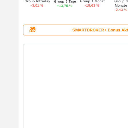
-3,01
%
-15,63
%
+13,75
%
-2,43
%
🎁
SMARTBROKER+ Bonus Aktion