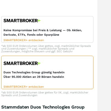
Keine Kompromisse bei Preis & Leistung — Ob Aktien,
Derivate, ETFs, Fonds oder Sparpläne
SMARTBROKER+ entdecken
*ab 500 EUR Ordervolumen über gettex, zzgl. marktüblicher Spreads
und Zuwendungen | ** zzgl. marktüblicher Spreads und
Zuwendungen, mögliche Steuern und ggf. SEC Gebühr
Duos Technologies Group günstig handeln
Über 95.000 Aktien an 29 Börsen handeln
SMARTBROKER+ entdecken
*ab 500 EUR Ordervolumen über gettex für 0€, zzgl. marktüblicher
Spreads und Zuwendungen
Stammdaten Duos Technologies Group