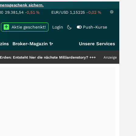
mensgeschenk sichern.
00
29.381,54
-0,51
%
EUR/USD
1,15225
-0,02
%
Aktie geschenkt!
Login
Push-Kurse
zins
Broker-Magazin ✨
Unsere Services
ht hier die nächste Milliardenstory?
+++
Anzeige