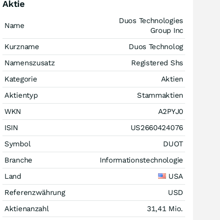
Aktie
Duos Technologies
Name
Group Inc
Kurzname
Duos Technolog
Namenszusatz
Registered Shs
Kategorie
Aktien
Aktientyp
Stammaktien
WKN
A2PYJ0
ISIN
US2660424076
Symbol
DUOT
Branche
Informationstechnologie
Land
USA
Referenzwährung
USD
Aktienanzahl
31,41 Mio.