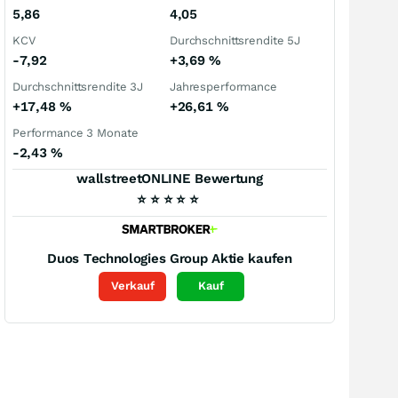
5,86
4,05
KCV
Durchschnittsrendite 5J
-7,92
+3,69
%
Durchschnittsrendite 3J
Jahresperformance
+17,48
%
+26,61
%
Performance 3 Monate
-2,43
%
wallstreetONLINE Bewertung
⭐
⭐
⭐
⭐
⭐
Duos Technologies Group
Aktie kaufen
Verkauf
Kauf