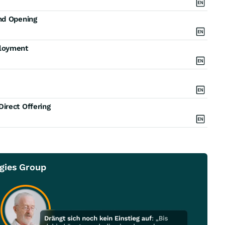
nd Opening
ployment
irect Offering
gies Group