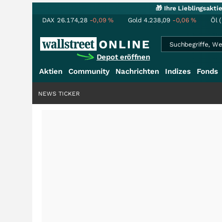
🎁 Ihre Lieblingsakt
DAX
26.174,28
-0,09
%
Gold
4.238,09
-0,06
%
Öl 
Depot eröffnen
Aktien
Community
Nachrichten
Indizes
Fonds
NEWS TICKER