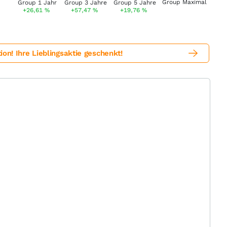
+26,61
%
+57,47
%
+19,76
%
! Ihre Lieblingsaktie geschenkt!