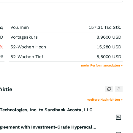
aq
Volumen
157,31 Tsd.
Stk.
SD
Vortageskurs
8,9600
USD
%
52-Wochen Hoch
15,280
USD
26
52-Wochen Tief
5,6000
USD
mehr Performancedaten »
Aktie
weitere Nachrichten »
Technologies, Inc. to Sandbank Acosta, LLC
Duos Edge AI Signs Five-Year, 10 MW Colocation Agreement with Investment-Grade Hyperscaler Valued at $111 Million in Contracted Revenue