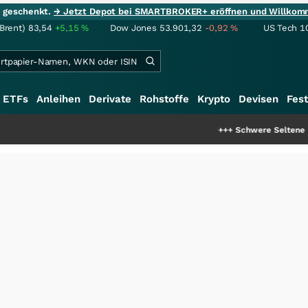
ie geschenkt.
→ Jetzt Depot bei SMARTBROKER+ eröffnen und Willkom
(Brent)
83,54
+5,15
%
Dow Jones
53.901,32
-0,92
%
US Tech 1
ETFs
Anleihen
Derivate
Rohstoffe
Krypto
Devisen
Fest
+++
Schwere Seltene Erden: Entste