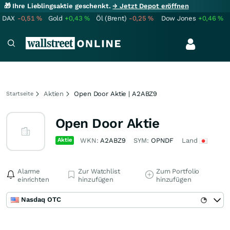
🎁 Ihre Lieblingsaktie geschenkt.
→ Jetzt Depot eröffnen
DAX
-0,51
%
Gold
+0,43
%
Öl (Brent)
-0,25
%
Dow Jones
+0,46
%
Aktien
Open Door Aktie | A2ABZ9
Startseite
Open Door Aktie
Aktie
WKN:
A2ABZ9
SYM:
OPNDF
Land
Alarme
Zur Watchlist
Zum Portfolio
einrichten
hinzufügen
hinzufügen
Nasdaq OTC