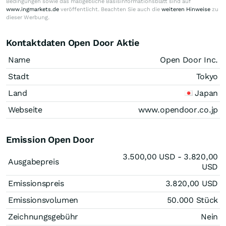
Bedingungen sowie das maßgebliche Basisinformationsblatt sind auf
www.ingmarkets.de
veröffentlicht. Beachten Sie auch die
weiteren Hinweise
zu
dieser Werbung.
Kontaktdaten Open Door Aktie
Name
Open Door Inc.
Stadt
Tokyo
Land
Japan
Webseite
www.opendoor.co.jp
Emission Open Door
3.500,00
USD
- 3.820,00
Ausgabepreis
USD
Emissionspreis
3.820,00
USD
Emissionsvolumen
50.000
Stück
Zeichnungsgebühr
Nein