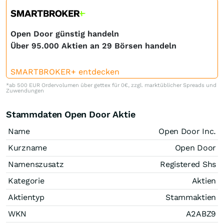
Open Door günstig handeln
Über 95.000 Aktien an 29 Börsen handeln
SMARTBROKER+ entdecken
*ab 500 EUR Ordervolumen über gettex für 0€, zzgl. marktüblicher Spreads und
Zuwendungen
Stammdaten Open Door Aktie
Name
Open Door Inc.
Kurzname
Open Door
Namenszusatz
Registered Shs
Kategorie
Aktien
Aktientyp
Stammaktien
WKN
A2ABZ9