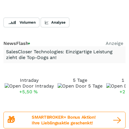
Volumen
Analyse
NewsFlash
Anzeige
SalesCloser Technologies: Einzigartige Leistung
zieht die Top-Dogs an!
Intraday
5 Tage
1 
+5,50
%
+22
SMARTBROKER+ Bonus Aktion!
🎁
Ihre Lieblingsaktie geschenkt!