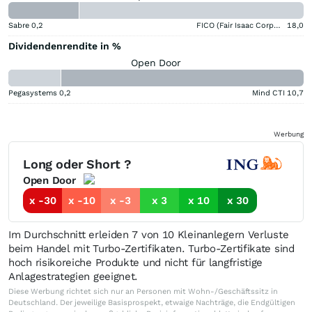
Sabre
0,2
FICO (Fair Isaac Corporation)
18,0
Dividendenrendite in %
Open Door
Pegasystems
0,2
Mind CTI
10,7
Werbung
Long oder Short ?
Open Door
x -30
x -10
x -3
x 3
x 10
x 30
Im Durchschnitt erleiden 7 von 10 Kleinanlegern Verluste
beim Handel mit Turbo-Zertifikaten. Turbo-Zertifikate sind
hoch risikoreiche Produkte und nicht für langfristige
Anlagestrategien geeignet.
Diese Werbung richtet sich nur an Personen mit Wohn-/Geschäftssitz in
Deutschland. Der jeweilige Basisprospekt, etwaige Nachträge, die Endgültigen