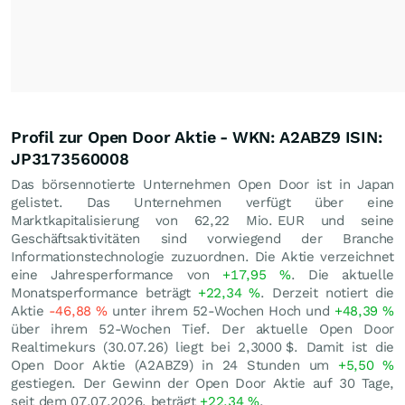
Profil zur Open Door Aktie - WKN: A2ABZ9 ISIN:
JP3173560008
Das börsennotierte Unternehmen Open Door ist in Japan
gelistet. Das Unternehmen verfügt über eine
Marktkapitalisierung von 62,22 Mio.
EUR
und seine
Geschäftsaktivitäten sind vorwiegend der Branche
Informationstechnologie zuzuordnen. Die Aktie verzeichnet
eine Jahresperformance von
+17,95
%
. Die aktuelle
Monatsperformance beträgt
+22,34
%
. Derzeit notiert die
Aktie
-46,88
%
unter ihrem 52-Wochen Hoch und
+48,39
%
über ihrem 52-Wochen Tief. Der aktuelle Open Door
Realtimekurs (
30.07.26
) liegt bei 2,3000
$
. Damit ist die
Open Door Aktie (A2ABZ9) in 24 Stunden um
+5,50
%
gestiegen. Der Gewinn der Open Door Aktie auf 30 Tage,
seit dem 07.07.2026, beträgt
+22,34
%
.