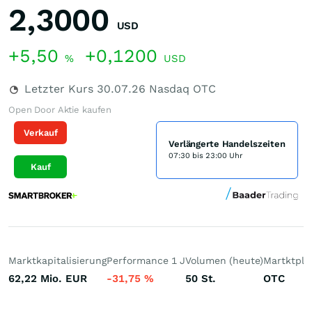
2,3000
USD
+5,50
+0,1200
%
USD
Letzter Kurs
30.07.26
Nasdaq OTC
Open Door Aktie kaufen
Verkauf
Verlängerte Handelszeiten
07:30 bis 23:00 Uhr
Kauf
Marktkapitalisierung
Performance 1 J
Volumen (heute)
Martktpla
62,22 Mio.
EUR
-31,75
%
50
St.
OTC