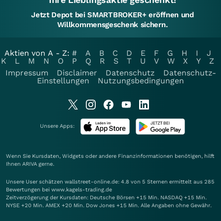
Jetzt Depot bei SMARTBROKER+ eröffnen und
Willkommensgeschenk sichern.
Aktien von A - Z:
#
A
B
C
D
E
F
G
H
I
J
K
L
M
N
O
P
Q
R
S
T
U
V
W
X
Y
Z
Impressum
Disclaimer
Datenschutz
Datenschutz-
Einstellungen
Nutzungsbedingungen
Unsere Apps:
Wenn Sie Kursdaten, Widgets oder andere Finanzinformationen benötigen, hilft
Ihnen
ARIVA
gerne.
Unsere User schätzen wallstreet-online.de: 4.8 von 5 Sternen ermittelt aus 285
Bewertungen bei www.kagels-trading.de
Zeitverzögerung der Kursdaten: Deutsche Börsen +15 Min. NASDAQ +15 Min.
NYSE +20 Min. AMEX +20 Min. Dow Jones +15 Min. Alle Angaben ohne Gewähr.