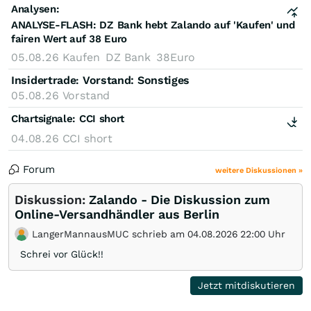
Analysen:
ANALYSE-FLASH: DZ Bank hebt Zalando auf 'Kaufen' und
fairen Wert auf 38 Euro
05.08.26
Kaufen
DZ Bank
38Euro
Insidertrade
Vorstand: Sonstiges
:
05.08.26
Vorstand
Chartsignale:
CCI short
04.08.26
CCI short
Forum
weitere Diskussionen »
Diskussion:
Zalando - Die Diskussion zum
Online-Versandhändler aus Berlin
LangerMannausMUC schrieb am 04.08.2026 22:00 Uhr
Schrei vor Glück!!
Jetzt mitdiskutieren