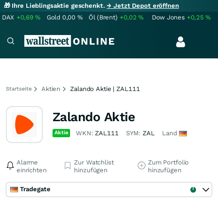
🎁 Ihre Lieblingsaktie geschenkt.
→ Jetzt Depot eröffnen
DAX
+0,69
%
Gold
0,00
%
Öl (Brent)
+0,02
%
Dow Jones
+0,25
%
Aktien
Zalando Aktie | ZAL111
Startseite
Zalando Aktie
Aktie
WKN:
ZAL111
SYM:
ZAL
Land
Alarme
Zur Watchlist
Zum Portfolio
einrichten
hinzufügen
hinzufügen
Tradegate