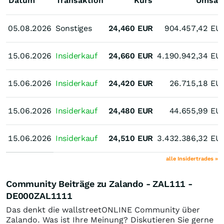
Datum
Transaktion
Kurs
Umsat
05.08.2026
05.08.2026
Sonstiges
24,460
EUR
904.457,42
EU
15.06.2026
15.06.2026
Insiderkauf
24,660
EUR
4.190.942,34
EU
15.06.2026
15.06.2026
Insiderkauf
24,420
EUR
26.715,18
EU
15.06.2026
15.06.2026
Insiderkauf
24,480
EUR
44.655,99
EU
15.06.2026
15.06.2026
Insiderkauf
24,510
EUR
3.432.386,32
EU
alle Insidertrades »
Community Beiträge zu Zalando - ZAL111 -
DE000ZAL1111
Das denkt die wallstreetONLINE Community über
Zalando. Was ist Ihre Meinung? Diskutieren Sie gerne