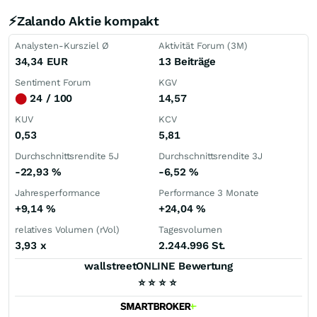
⚡Zalando Aktie kompakt
Analysten-Kursziel Ø
Aktivität Forum (3M)
34,34
EUR
13 Beiträge
Sentiment Forum
KGV
⬤
24 / 100
14,57
KUV
KCV
0,53
5,81
Durchschnittsrendite 5J
Durchschnittsrendite 3J
-22,93
%
-6,52
%
Jahresperformance
Performance 3 Monate
+9,14
%
+24,04
%
relatives Volumen (rVol)
Tagesvolumen
3,93
x
2.244.996 St.
wallstreetONLINE Bewertung
⭐
⭐
⭐
⭐