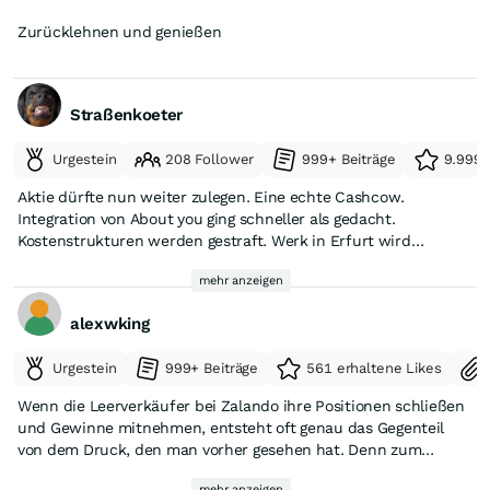
Zurücklehnen und genießen
Straßenkoeter
Urgestein
208 Follower
999+ Beiträge
9.999+
Aktie dürfte nun weiter zulegen. Eine echte Cashcow.
Integration von About you ging schneller als gedacht.
Kostenstrukturen werden gestraft. Werk in Erfurt wird
geschlossen. Dann nur noch moderne Logistikzentren. 350
mehr anzeigen
Millionen ARP zu niedrigen Kursen durchgezogen. Die
Transformation zum B2B Servicedienstleister beschleunigt
alexwking
sich. In ein paar Jahren 60% B2B und 40% Ecommerce vom
Gewinn. B2B hat viel höhere Margen. Dann werden der Aktie
Urgestein
999+ Beiträge
561 erhaltene Likes
auch höhere Multiples zugebilligt. Bin gestern mit der vollen
Position eingestiegen. Der Köter ist dabei, jetzt geht es
Wenn die Leerverkäufer bei Zalando ihre Positionen schließen
aufwärts.
und Gewinne mitnehmen, entsteht oft genau das Gegenteil
von dem Druck, den man vorher gesehen hat. Denn zum
Schließen eines Shorts müssen die Aktien zurückgekauft
mehr anzeigen