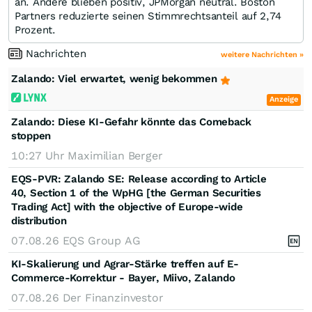
an. Andere blieben positiv, JPMorgan neutral. Boston
Partners reduzierte seinen Stimmrechtsanteil auf 2,74
Prozent.
Nachrichten
weitere Nachrichten »
Zalando: Viel erwartet, wenig bekommen
Anzeige
Zalando: Diese KI-Gefahr könnte das Comeback
stoppen
10:27 Uhr
Maximilian Berger
EQS-PVR: Zalando SE: Release according to Article
40, Section 1 of the WpHG [the German Securities
Trading Act] with the objective of Europe-wide
distribution
07.08.26
EQS Group AG
KI-Skalierung und Agrar-Stärke treffen auf E-
Commerce-Korrektur - Bayer, Miivo, Zalando
07.08.26
Der Finanzinvestor