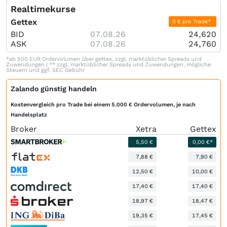
Realtimekurse
Gettex
0 € pro Trade*
BID
07.08.26
24,620
ASK
07.08.26
24,760
*ab 500 EUR Ordervolumen über gettex, zzgl. marktüblicher Spreads und
Zuwendungen | ** zzgl. marktüblicher Spreads und Zuwendungen, mögliche
Steuern und ggf. SEC Gebühr
Zalando günstig handeln
Kostenvergleich pro Trade bei einem 5.000 € Ordervolumen, je nach
Handelsplatz
Broker
Xetra
Gettex
5,50 €
0,00 €*
7,88 €
7,90 €
12,50 €
10,00 €
17,40 €
17,40 €
18,97 €
18,47 €
19,35 €
17,45 €