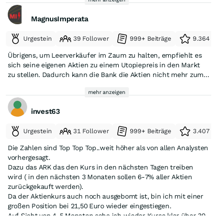
werden.
MagnusImperata
Das kann dann mehrere Effekte haben:
Urgestein
39 Follower
999+ Beiträge
9.364 e
der Verkaufsdruck nimmt ab,
Übrigens, um Leerverkäufer im Zaum zu halten, empfiehlt es
zusätzliche Kauforders kommen in den Markt,
sich seine eigenen Aktien zu einem Utopiepreis in den Markt
zu stellen. Dadurch kann die Bank die Aktien nicht mehr zum
und die Aktie kann sich deutlich schneller erholen als viele
Leerverkauf verleihen. Eine zalando zu 500€ in den Markt zu
erwarten.
mehr anzeigen
geben wäre doch mal was. Klappt das wirklich ?
Gerade bei Zalando wäre das interessant, weil die Aktie
invest63
ohnehin stark auf Stimmung reagiert. Wenn:
Urgestein
31 Follower
999+ Beiträge
3.407 e
Konsumdaten besser werden,
Die Zahlen sind Top Top Top..weit höher als von allen Analysten
Quartalszahlen überraschen,
vorhergesagt.
Dazu das ARK das den Kurs in den nächsten Tagen treiben
oder die Profitabilität weiter steigt,könnten einige Hedgefonds
wird ( in den nächsten 3 Monaten sollen 6-7% aller Aktien
anfangen sich einzudecken.
zurückgekauft werden).
Da der Aktienkurs auch noch ausgebomt ist, bin ich mit einer
Dann entsteht häufig eine Dynamik wie:„schlechte Stimmung
großen Position bei 21,50 Euro wieder eingestiegen.
kippt plötzlich in FOMO.“
Auf Sicht von 4-5 Monaten sehe ich wieder Kurse klar über 30