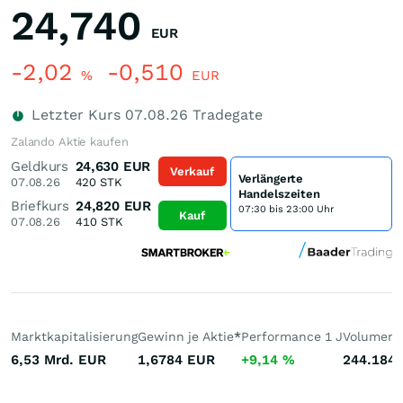
24,740
EUR
-2,02
-0,510
%
EUR
Letzter Kurs
07.08.26
Tradegate
Zalando Aktie kaufen
Geldkurs
24,630
EUR
Verkauf
Verlängerte
07.08.26
420
STK
Handelszeiten
Briefkurs
24,820
EUR
07:30 bis 23:00 Uhr
Kauf
07.08.26
410
STK
Marktkapitalisierung
Gewinn je Aktie
*
Performance 1 J
Volumen 
6,53 Mrd.
EUR
1,6784
EUR
+9,14
%
244.184