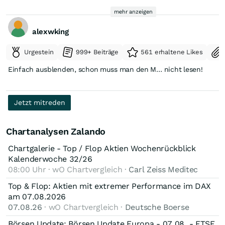
Euro...
mehr anzeigen
Wichtig ist aber:Leerverkäufer sind selten die einzige Ursache
für fallende Kurse. Sie verstärken Trends oft nur.
alexwking
Entscheidend bleibt deshalb:
Urgestein
999+ Beiträge
561 erhaltene Likes
schafft Zalando nachhaltige Gewinne,
Einfach ausblenden, schon muss man den M… nicht lesen!
wachsen die Plattformumsätze,
und bleibt das Unternehmen gegen Amazon, Temu und Shein
Jetzt mitreden
konkurrenzfähig?
Sollte Zalando operativ liefern, könnten die nächsten 1–2
Chartanalysen Zalando
Jahre deutlich besser aussehen als die letzten beiden. Genau
Chartgalerie - Top / Flop Aktien Wochenrückblick
deshalb beobachten viele Investoren die hohe Shortquote
mittlerweile auch als mögliche Chance und nicht nur als
Kalenderwoche 32/26
Risiko.
08:00 Uhr · wO Chartvergleich ·
Carl Zeiss Meditec
Top & Flop: Aktien mit extremer Performance im DAX
am 07.08.2026
07.08.26
· wO Chartvergleich ·
Deutsche Boerse
Börsen Update: Börsen Update Europa - 07.08. - FTSE