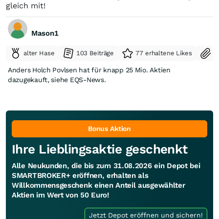
gleich mit!
Mason1
alter Hase
103 Beiträge
77 erhaltene Likes
S
Anders Holch Povlsen hat für knapp 25 Mio. Aktien
dazugekauft, siehe EQS-News.
Bonus Aktion
Ihre Lieblingsaktie geschenkt
Alle Neukunden, die bis zum 31.08.2026 ein Depot bei
SMARTBROKER+ eröffnen, erhalten als
Willkommensgeschenk einen Anteil ausgewählter
Aktien im Wert von 50 Euro!
Jetzt Depot eröffnen und sichern!