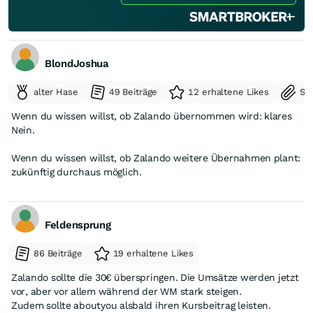
BlondJoshua
alter Hase
49 Beiträge
12 erhaltene Likes
Se
Wenn du wissen willst, ob Zalando übernommen wird: klares
Nein.
Wenn du wissen willst, ob Zalando weitere Übernahmen plant:
zukünftig durchaus möglich.
Feldensprung
86 Beiträge
19 erhaltene Likes
Zalando sollte die 30€ überspringen. Die Umsätze werden jetzt
vor, aber vor allem während der WM stark steigen.
Zudem sollte aboutyou alsbald ihren Kursbeitrag leisten.