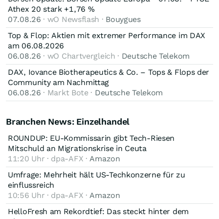
Athex 20 stark +1,76 %
07.08.26
· wO Newsflash ·
Bouygues
Top & Flop: Aktien mit extremer Performance im DAX
am 06.08.2026
06.08.26
· wO Chartvergleich ·
Deutsche Telekom
DAX, Iovance Biotherapeutics & Co. – Tops & Flops der
Community am Nachmittag
06.08.26
· Markt Bote ·
Deutsche Telekom
Branchen News: Einzelhandel
ROUNDUP: EU-Kommissarin gibt Tech-Riesen
Mitschuld an Migrationskrise in Ceuta
11:20 Uhr · dpa-AFX ·
Amazon
Umfrage: Mehrheit hält US-Techkonzerne für zu
einflussreich
10:56 Uhr · dpa-AFX ·
Amazon
HelloFresh am Rekordtief: Das steckt hinter dem