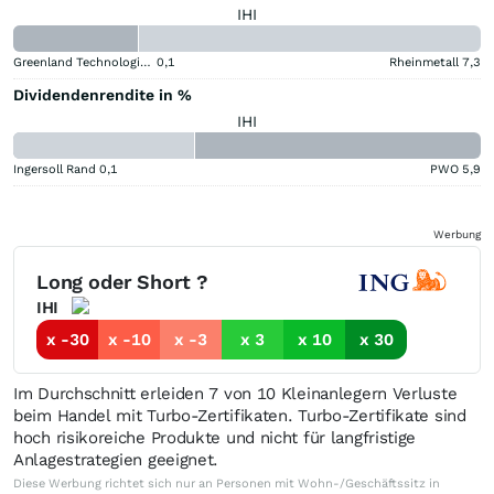
IHI
Greenland Technologies Holding
0,1
Rheinmetall
7,3
Dividendenrendite in %
IHI
Ingersoll Rand
0,1
PWO
5,9
Werbung
Long oder Short ?
IHI
x -30
x -10
x -3
x 3
x 10
x 30
Im Durchschnitt erleiden 7 von 10 Kleinanlegern Verluste
beim Handel mit Turbo-Zertifikaten. Turbo-Zertifikate sind
hoch risikoreiche Produkte und nicht für langfristige
Anlagestrategien geeignet.
Diese Werbung richtet sich nur an Personen mit Wohn-/Geschäftssitz in