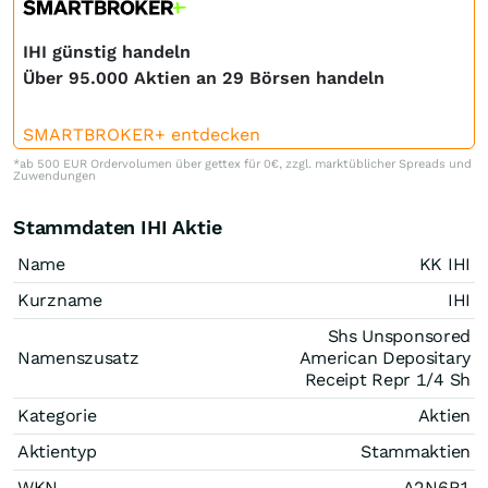
IHI günstig handeln
Über 95.000 Aktien an 29 Börsen handeln
SMARTBROKER+ entdecken
*ab 500 EUR Ordervolumen über gettex für 0€, zzgl. marktüblicher Spreads und
Zuwendungen
Stammdaten IHI Aktie
Name
KK IHI
Kurzname
IHI
Shs Unsponsored
Namenszusatz
American Depositary
Receipt Repr 1/4 Sh
Kategorie
Aktien
Aktientyp
Stammaktien
WKN
A2N6R1