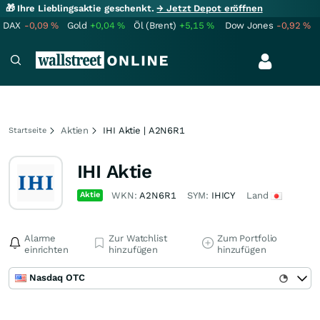
🎁 Ihre Lieblingsaktie geschenkt.
→ Jetzt Depot eröffnen
DAX
-0,09
%
Gold
+0,04
%
Öl (Brent)
+5,15
%
Dow Jones
-0,92
%
Aktien
IHI Aktie | A2N6R1
Startseite
IHI Aktie
Aktie
WKN:
A2N6R1
SYM:
IHICY
Land
Alarme
Zur Watchlist
Zum Portfolio
einrichten
hinzufügen
hinzufügen
Nasdaq OTC