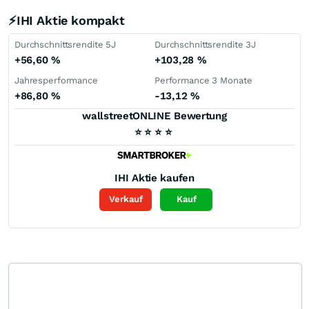
⚡IHI Aktie kompakt
Durchschnittsrendite 5J
Durchschnittsrendite 3J
+56,60
%
+103,28
%
Jahresperformance
Performance 3 Monate
+86,80
%
-13,12
%
wallstreetONLINE Bewertung
⭐
⭐
⭐
⭐
IHI
Aktie kaufen
Verkauf
Kauf