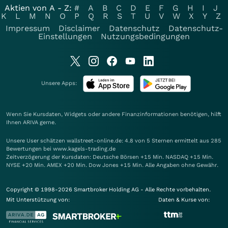
Aktien von A - Z:
#
A
B
C
D
E
F
G
H
I
J
K
L
M
N
O
P
Q
R
S
T
U
V
W
X
Y
Z
Impressum
Disclaimer
Datenschutz
Datenschutz-
Einstellungen
Nutzungsbedingungen
Unsere Apps:
Wenn Sie Kursdaten, Widgets oder andere Finanzinformationen benötigen, hilft
Ihnen
ARIVA
gerne.
Unsere User schätzen wallstreet-online.de: 4.8 von 5 Sternen ermittelt aus 285
Bewertungen bei www.kagels-trading.de
Zeitverzögerung der Kursdaten: Deutsche Börsen +15 Min. NASDAQ +15 Min.
NYSE +20 Min. AMEX +20 Min. Dow Jones +15 Min. Alle Angaben ohne Gewähr.
Copyright © 1998-2026 Smartbroker Holding AG - Alle Rechte vorbehalten.
Mit Unterstützung von:
Daten & Kurse von: