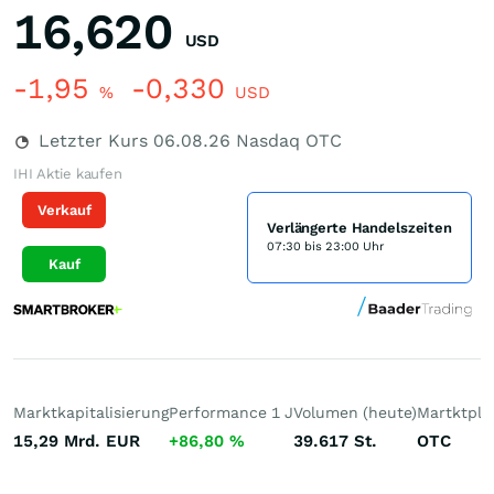
16,620
USD
-1,95
-0,330
%
USD
Letzter Kurs
06.08.26
Nasdaq OTC
IHI Aktie kaufen
Verkauf
Verlängerte Handelszeiten
07:30 bis 23:00 Uhr
Kauf
Marktkapitalisierung
Performance 1 J
Volumen (heute)
Martktpla
15,29 Mrd.
EUR
+86,80
%
39.617
St.
OTC