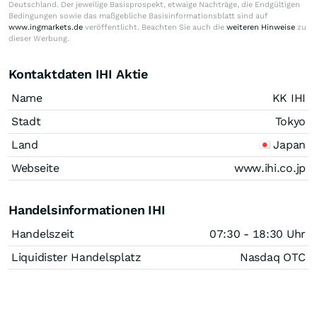
Deutschland. Der jeweilige Basisprospekt, etwaige Nachträge, die Endgültigen
Bedingungen sowie das maßgebliche Basisinformationsblatt sind auf
www.ingmarkets.de
veröffentlicht. Beachten Sie auch die
weiteren Hinweise
zu
dieser Werbung.
Kontaktdaten IHI Aktie
Name
KK IHI
Stadt
Tokyo
Land
Japan
Webseite
www.ihi.co.jp
Handelsinformationen IHI
Handelszeit
07:30 - 18:30 Uhr
Liquidister Handelsplatz
Nasdaq OTC