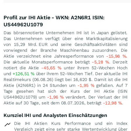
Profil zur IHI Aktie - WKN: A2N6R1 ISIN:
US44962U1079
Das börsennotierte Unternehmen IHI ist in Japan gelistet.
Das Unternehmen verfügt über eine Marktkapitalisierung
von 15,29 Mrd.
EUR
und seine Geschäftsaktivitäten sind
vorwiegend der Branche Maschinenbau zuzuordnen. Die
Aktie verzeichnet eine Jahresperformance von
-15,98
%
.
Die aktuelle Monatsperformance beträgt
-5,28
%
. Derzeit
notiert die Aktie
-45,65
%
unter ihrem 52-Wochen Hoch
und
+126,51
%
über ihrem 52-Wochen Tief. Der aktuelle IHI
Realtimekurs (
06.08.26
) liegt bei 16,620
$
. Damit ist die IHI
Aktie (A2N6R1) in 24 Stunden um
-1,95
%
gefallen. Auf 7
Tage gesehen hat sich der Kurs der IHI Aktie (ISIN
US44962U1079) um
-1,96
%
verändert. Der Verlust der IHI
Aktie auf 30 Tage, seit dem 08.07.2026, beträgt
-12,98
%
.
Kursziel IHI und Analysten Einschätzungen
Die IHI Aktien Kurs Performance und ein Index
Vergleich zeigt eine sehr starke Wertentwicklung über