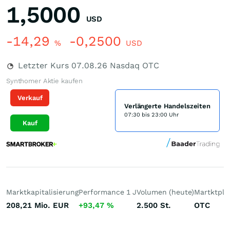
1,5000
USD
-14,29
-0,2500
%
USD
Letzter Kurs
07.08.26
Nasdaq OTC
Synthomer Aktie kaufen
Verkauf
Verlängerte Handelszeiten
07:30 bis 23:00 Uhr
Kauf
Marktkapitalisierung
Performance 1 J
Volumen (heute)
Martktpla
208,21 Mio.
EUR
+93,47
%
2.500
St.
OTC