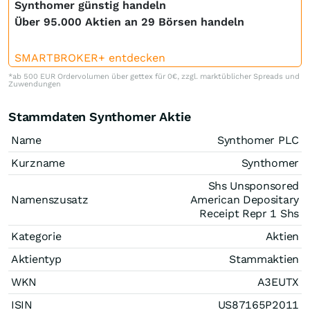
Synthomer günstig handeln
Über 95.000 Aktien an 29 Börsen handeln
SMARTBROKER+ entdecken
*ab 500 EUR Ordervolumen über gettex für 0€, zzgl. marktüblicher Spreads und
Zuwendungen
Stammdaten Synthomer Aktie
Name
Synthomer PLC
Kurzname
Synthomer
Shs Unsponsored
Namenszusatz
American Depositary
Receipt Repr 1 Shs
Kategorie
Aktien
Aktientyp
Stammaktien
WKN
A3EUTX
ISIN
US87165P2011