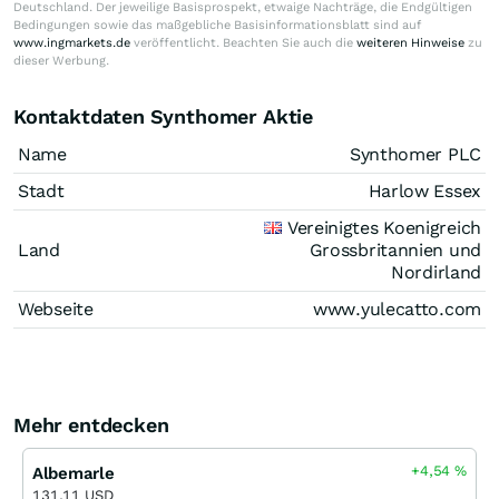
Deutschland. Der jeweilige Basisprospekt, etwaige Nachträge, die Endgültigen
Bedingungen sowie das maßgebliche Basisinformationsblatt sind auf
www.ingmarkets.de
veröffentlicht. Beachten Sie auch die
weiteren Hinweise
zu
dieser Werbung.
Kontaktdaten Synthomer Aktie
Name
Synthomer PLC
Stadt
Harlow Essex
Vereinigtes Koenigreich
Land
Grossbritannien und
Nordirland
Webseite
www.yulecatto.com
Mehr entdecken
+4,54
%
Albemarle
131,11 USD