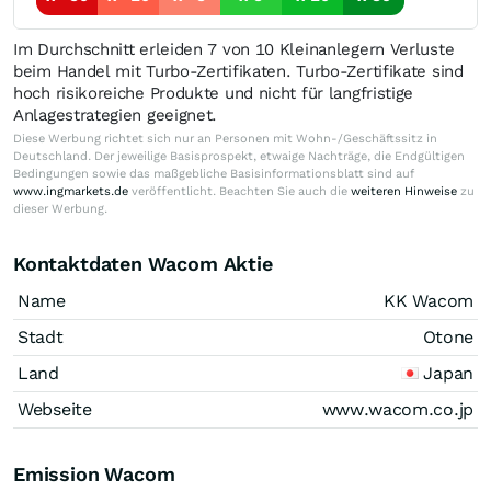
Im Durchschnitt erleiden 7 von 10 Kleinanlegern Verluste
beim Handel mit Turbo-Zertifikaten. Turbo-Zertifikate sind
hoch risikoreiche Produkte und nicht für langfristige
Anlagestrategien geeignet.
Diese Werbung richtet sich nur an Personen mit Wohn-/Geschäftssitz in
Deutschland. Der jeweilige Basisprospekt, etwaige Nachträge, die Endgültigen
Bedingungen sowie das maßgebliche Basisinformationsblatt sind auf
www.ingmarkets.de
veröffentlicht. Beachten Sie auch die
weiteren Hinweise
zu
dieser Werbung.
Kontaktdaten Wacom Aktie
Name
KK Wacom
Stadt
Otone
Land
Japan
Webseite
www.wacom.co.jp
Emission Wacom