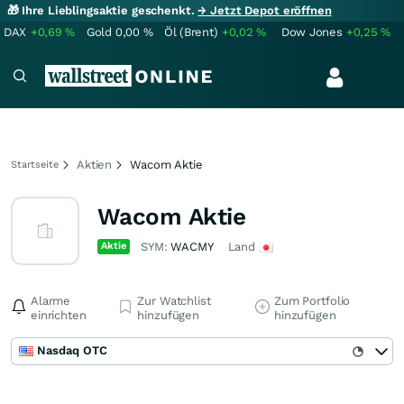
🎁 Ihre Lieblingsaktie geschenkt.
→ Jetzt Depot eröffnen
DAX
+0,69
%
Gold
0,00
%
Öl (Brent)
+0,02
%
Dow Jones
+0,25
%
Aktien
Wacom Aktie
Startseite
Wacom Aktie
Aktie
SYM:
WACMY
Land
Alarme
Zur Watchlist
Zum Portfolio
einrichten
hinzufügen
hinzufügen
Nasdaq OTC