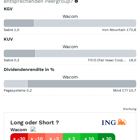
entsprechenden Peergroup?
KGV
Wacom
Sabre
1,0
Iron Mountain
172,8
KUV
Wacom
Sabre
0,2
FICO (Fair Isaac Corporation)
18,0
Dividendenrendite in %
Wacom
Pegasystems
0,2
Mind CTI
10,7
Werbung
Long oder Short ?
Wacom
x -30
x -10
x -3
x 3
x 10
x 30