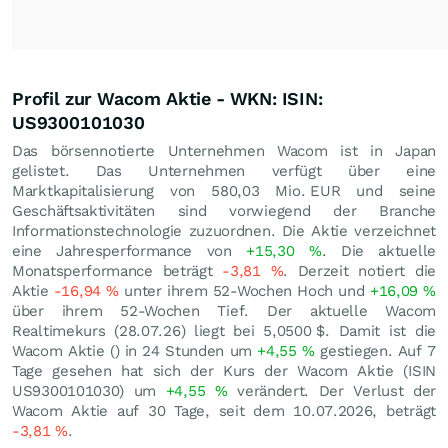
Profil zur Wacom Aktie - WKN: ISIN:
US9300101030
Das börsennotierte Unternehmen Wacom ist in Japan
gelistet. Das Unternehmen verfügt über eine
Marktkapitalisierung von 580,03 Mio.
EUR
und seine
Geschäftsaktivitäten sind vorwiegend der Branche
Informationstechnologie zuzuordnen. Die Aktie verzeichnet
eine Jahresperformance von
+15,30
%
. Die aktuelle
Monatsperformance beträgt
-3,81
%
. Derzeit notiert die
Aktie
-16,94
%
unter ihrem 52-Wochen Hoch und
+16,09
%
über ihrem 52-Wochen Tief. Der aktuelle Wacom
Realtimekurs (
28.07.26
) liegt bei 5,0500
$
. Damit ist die
Wacom Aktie () in 24 Stunden um
+4,55
%
gestiegen. Auf 7
Tage gesehen hat sich der Kurs der Wacom Aktie (ISIN
US9300101030) um
+4,55
%
verändert. Der Verlust der
Wacom Aktie auf 30 Tage, seit dem 10.07.2026, beträgt
-3,81
%
.