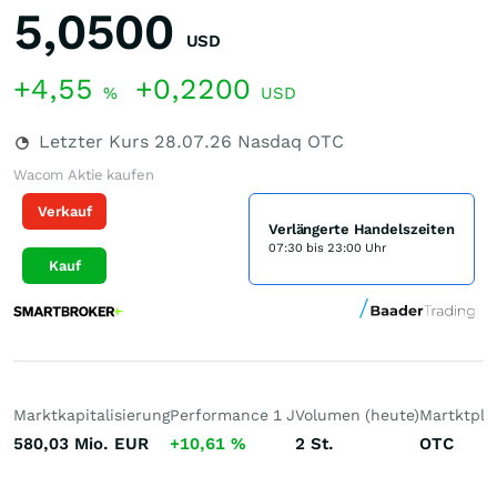
5,0500
USD
+4,55
+0,2200
%
USD
Letzter Kurs
28.07.26
Nasdaq OTC
Wacom Aktie kaufen
Verkauf
Verlängerte Handelszeiten
07:30 bis 23:00 Uhr
Kauf
Marktkapitalisierung
Performance 1 J
Volumen (heute)
Martktpla
580,03 Mio.
EUR
+10,61
%
2
St.
OTC