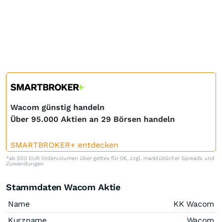
Wacom günstig handeln
Über 95.000 Aktien an 29 Börsen handeln
SMARTBROKER+ entdecken
*ab 500 EUR Ordervolumen über gettex für 0€, zzgl. marktüblicher Spreads und
Zuwendungen
Stammdaten Wacom Aktie
Name
KK Wacom
Kurzname
Wacom