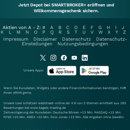
Jetzt Depot bei SMARTBROKER+ eröffnen und
Willkommensgeschenk sichern.
Aktien von A - Z:
#
A
B
C
D
E
F
G
H
I
J
K
L
M
N
O
P
Q
R
S
T
U
V
W
X
Y
Z
Impressum
Disclaimer
Datenschutz
Datenschutz-
Einstellungen
Nutzungsbedingungen
Unsere Apps:
Wenn Sie Kursdaten, Widgets oder andere Finanzinformationen benötigen, hilft
Ihnen
ARIVA
gerne.
Unsere User schätzen wallstreet-online.de: 4.8 von 5 Sternen ermittelt aus 285
Bewertungen bei www.kagels-trading.de
Zeitverzögerung der Kursdaten: Deutsche Börsen +15 Min. NASDAQ +15 Min.
NYSE +20 Min. AMEX +20 Min. Dow Jones +15 Min. Alle Angaben ohne Gewähr.