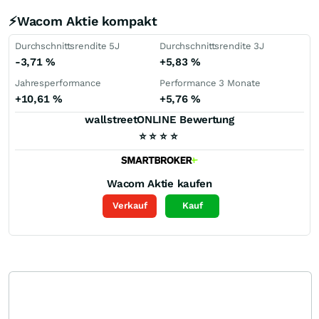
⚡Wacom Aktie kompakt
Durchschnittsrendite 5J
Durchschnittsrendite 3J
-3,71
%
+5,83
%
Jahresperformance
Performance 3 Monate
+10,61
%
+5,76
%
wallstreetONLINE Bewertung
⭐
⭐
⭐
⭐
Wacom
Aktie kaufen
Verkauf
Kauf