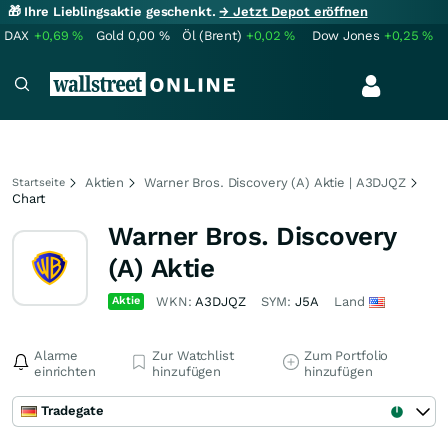
🎁 Ihre Lieblingsaktie geschenkt.
→ Jetzt Depot eröffnen
DAX
+0,69
%
Gold
0,00
%
Öl (Brent)
+0,02
%
Dow Jones
+0,25
%
Aktien
Warner Bros. Discovery (A) Aktie | A3DJQZ
Startseite
Chart
Warner Bros. Discovery
(A) Aktie
Aktie
WKN:
A3DJQZ
SYM:
J5A
Land
Alarme
Zur Watchlist
Zum Portfolio
einrichten
hinzufügen
hinzufügen
Tradegate