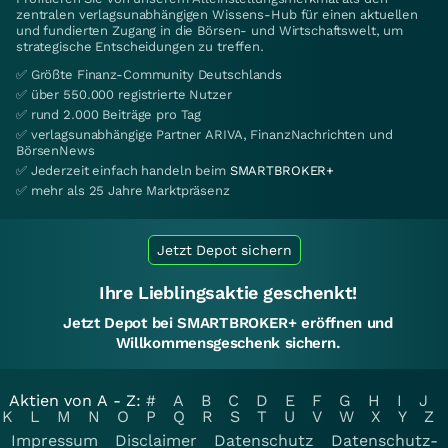
zentralen verlagsunabhängigen Wissens-Hub für einen aktuellen
und fundierten Zugang in die Börsen- und Wirtschaftswelt, um
strategische Entscheidungen zu treffen.
✅ Größte Finanz-Community Deutschlands
✅ über 550.000 registrierte Nutzer
✅ rund 2.000 Beiträge pro Tag
✅ verlagsunabhängige Partner ARIVA, FinanzNachrichten und
BörsenNews
✅ Jederzeit einfach handeln beim
SMARTBROKER+
✅ mehr als 25 Jahre Marktpräsenz
Jetzt Depot sichern
Ihre Lieblingsaktie geschenkt!
Jetzt Depot bei SMARTBROKER+ eröffnen und
Willkommensgeschenk sichern.
Aktien von A - Z:
#
A
B
C
D
E
F
G
H
I
J
K
L
M
N
O
P
Q
R
S
T
U
V
W
X
Y
Z
Impressum
Disclaimer
Datenschutz
Datenschutz-