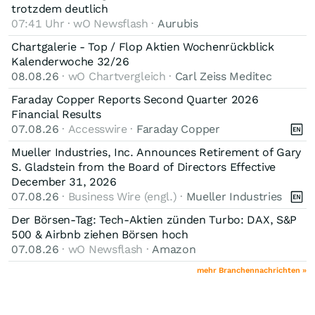
trotzdem deutlich
07:41 Uhr · wO Newsflash ·
Aurubis
Chartgalerie - Top / Flop Aktien Wochenrückblick
Kalenderwoche 32/26
08.08.26
· wO Chartvergleich ·
Carl Zeiss Meditec
Faraday Copper Reports Second Quarter 2026
Financial Results
07.08.26
· Accesswire ·
Faraday Copper
Mueller Industries, Inc. Announces Retirement of Gary
S. Gladstein from the Board of Directors Effective
December 31, 2026
07.08.26
· Business Wire (engl.) ·
Mueller Industries
Der Börsen-Tag: Tech-Aktien zünden Turbo: DAX, S&P
500 & Airbnb ziehen Börsen hoch
07.08.26
· wO Newsflash ·
Amazon
mehr Branchennachrichten »