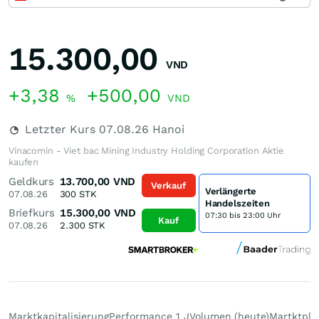
15.300,00
VND
+3,38
+500,00
%
VND
Letzter Kurs
07.08.26
Hanoi
Vinacomin - Viet bac Mining Industry Holding Corporation Aktie
kaufen
Geldkurs
13.700,00
VND
Verkauf
Verlängerte
07.08.26
300
STK
Handelszeiten
Briefkurs
15.300,00
VND
07:30 bis 23:00 Uhr
Kauf
07.08.26
2.300
STK
Marktkapitalisierung
Performance 1 J
Volumen (heute)
Martktpla