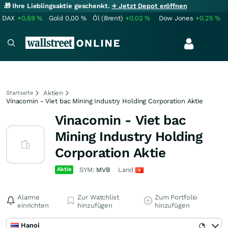
🎁 Ihre Lieblingsaktie geschenkt.
→ Jetzt Depot eröffnen
DAX
+0,69
%
Gold
0,00
%
Öl (Brent)
+0,02
%
Dow Jones
+0,25
%
Aktien
Startseite
Vinacomin - Viet bac Mining Industry Holding Corporation Aktie
Vinacomin - Viet bac
Mining Industry Holding
Corporation Aktie
Aktie
SYM:
MVB
Land
Alarme
Zur Watchlist
Zum Portfolio
einrichten
hinzufügen
hinzufügen
Hanoi