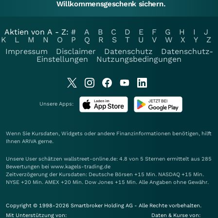
Willkommensgeschenk sichern.
Aktien von A - Z:
#
A
B
C
D
E
F
G
H
I
J
K
L
M
N
O
P
Q
R
S
T
U
V
W
X
Y
Z
Impressum
Disclaimer
Datenschutz
Datenschutz-
Einstellungen
Nutzungsbedingungen
Unsere Apps:
Wenn Sie Kursdaten, Widgets oder andere Finanzinformationen benötigen, hilft
Ihnen
ARIVA
gerne.
Unsere User schätzen wallstreet-online.de: 4.8 von 5 Sternen ermittelt aus 285
Bewertungen bei www.kagels-trading.de
Zeitverzögerung der Kursdaten: Deutsche Börsen +15 Min. NASDAQ +15 Min.
NYSE +20 Min. AMEX +20 Min. Dow Jones +15 Min. Alle Angaben ohne Gewähr.
Copyright © 1998-2026 Smartbroker Holding AG - Alle Rechte vorbehalten.
Mit Unterstützung von:
Daten & Kurse von: