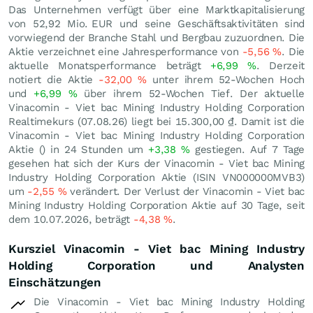
Das Unternehmen verfügt über eine Marktkapitalisierung
von 52,92 Mio.
EUR
und seine Geschäftsaktivitäten sind
vorwiegend der Branche Stahl und Bergbau zuzuordnen. Die
Aktie verzeichnet eine Jahresperformance von
-5,56
%
. Die
aktuelle Monatsperformance beträgt
+6,99
%
. Derzeit
notiert die Aktie
-32,00
%
unter ihrem 52-Wochen Hoch
und
+6,99
%
über ihrem 52-Wochen Tief. Der aktuelle
Vinacomin - Viet bac Mining Industry Holding Corporation
Realtimekurs (
07.08.26
) liegt bei 15.300,00
₫
. Damit ist die
Vinacomin - Viet bac Mining Industry Holding Corporation
Aktie () in 24 Stunden um
+3,38
%
gestiegen. Auf 7 Tage
gesehen hat sich der Kurs der Vinacomin - Viet bac Mining
Industry Holding Corporation Aktie (ISIN VN000000MVB3)
um
-2,55
%
verändert. Der Verlust der Vinacomin - Viet bac
Mining Industry Holding Corporation Aktie auf 30 Tage, seit
dem 10.07.2026, beträgt
-4,38
%
.
Kursziel Vinacomin - Viet bac Mining Industry
Holding Corporation und Analysten
Einschätzungen
Die Vinacomin - Viet bac Mining Industry Holding