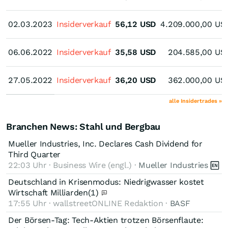
02.03.2023
02.03.2023
Insiderverkauf
56,12
USD
4.209.000,00
US
06.06.2022
06.06.2022
Insiderverkauf
35,58
USD
204.585,00
US
27.05.2022
27.05.2022
Insiderverkauf
36,20
USD
362.000,00
US
alle Insidertrades »
Branchen News: Stahl und Bergbau
Mueller Industries, Inc. Declares Cash Dividend for
Third Quarter
22:03 Uhr · Business Wire (engl.) ·
Mueller Industries
Deutschland in Krisenmodus: Niedrigwasser kostet
Wirtschaft Milliarden
(1)
17:55 Uhr · wallstreetONLINE Redaktion ·
BASF
Der Börsen-Tag: Tech-Aktien trotzen Börsenflaute: