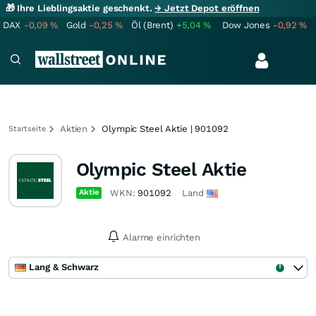
🎁 Ihre Lieblingsaktie geschenkt.
→ Jetzt Depot eröffnen
DAX
-0,09
%
Gold
-0,25
%
Öl (Brent)
+5,04
%
Dow Jones
-0,92
%
Aktien
Olympic Steel Aktie | 901092
Startseite
Olympic Steel Aktie
Aktie
WKN:
901092
Land
Alarme einrichten
Lang & Schwarz