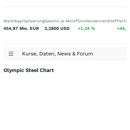
Marktkapitalisierung
Gewinn je Aktie
*
Dividendenrendite
*
Perfo
454,97 Mio.
EUR
2,2800
USD
+1,34
%
+45,
Kurse, Daten, News & Forum
Olympic Steel Chart