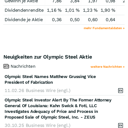
Gewinn je Aktie
7,86
3,84
1,97
0,98
2,
Dividendenrendite
1,16 %
1,01 %
1,23 %
1,90 %
Dividende je Aktie
0,36
0,50
0,60
0,64
mehr Fundamentaldaten »
Neuigkeiten zur Olympic Steel Aktie
Nachrichten
weitere Nachrichten »
Olympic Steel Names Matthew Grussing Vice
President of Fabrication
11.02.26
Business Wire (engl.)
Olympic Steel Investor Alert By The Former Attorney
General Of Louisiana: Kahn Swick & Foti, LLC
Investigates Adequacy of Price and Process in
Proposed Sale of Olympic Steel, Inc. - ZEUS
30.10.25
Business Wire (engl.)