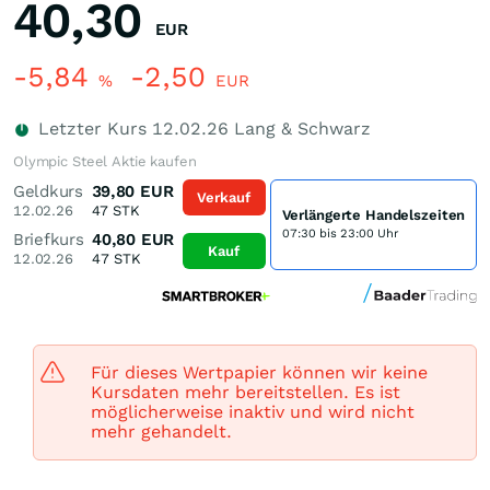
40,30
EUR
-5,84
-2,50
%
EUR
Letzter Kurs
12.02.26
Lang & Schwarz
Olympic Steel Aktie kaufen
Geldkurs
39,80
EUR
Verkauf
12.02.26
47
STK
Verlängerte Handelszeiten
07:30 bis 23:00 Uhr
Briefkurs
40,80
EUR
Kauf
12.02.26
47
STK
Für dieses Wertpapier können wir keine
Kursdaten mehr bereitstellen. Es ist
möglicherweise inaktiv und wird nicht
mehr gehandelt.