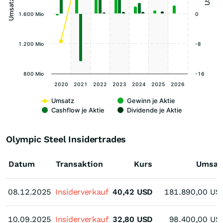
1.600 Mio
0
1.200 Mio
-8
800 Mio
-16
2020
2021
2022
2023
2024
2025
2026
Umsatz
Gewinn je Aktie
Cashflow je Aktie
Dividende je Aktie
Olympic Steel Insidertrades
Datum
Transaktion
Kurs
Umsat
08.12.2025
08.12.2025
Insiderverkauf
40,42
USD
181.890,00
US
10.09.2025
10.09.2025
Insiderverkauf
32,80
USD
98.400,00
US