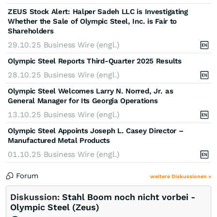
ZEUS Stock Alert: Halper Sadeh LLC is Investigating
Whether the Sale of Olympic Steel, Inc. is Fair to
Shareholders
29.10.25
Business Wire (engl.)
Olympic Steel Reports Third-Quarter 2025 Results
28.10.25
Business Wire (engl.)
Olympic Steel Welcomes Larry N. Norred, Jr. as
General Manager for Its Georgia Operations
13.10.25
Business Wire (engl.)
Olympic Steel Appoints Joseph L. Casey Director –
Manufactured Metal Products
01.10.25
Business Wire (engl.)
Forum
weitere Diskussionen »
Diskussion:
Stahl Boom noch nicht vorbei -
Olympic Steel (Zeus)