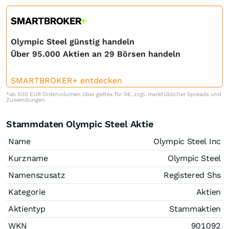
Olympic Steel günstig handeln
Über 95.000 Aktien an 29 Börsen handeln
SMARTBROKER+ entdecken
*ab 500 EUR Ordervolumen über gettex für 0€, zzgl. marktüblicher Spreads und
Zuwendungen
Stammdaten Olympic Steel Aktie
Name
Olympic Steel Inc
Kurzname
Olympic Steel
Namenszusatz
Registered Shs
Kategorie
Aktien
Aktientyp
Stammaktien
WKN
901092