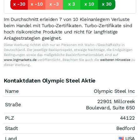
x -30
x -10
x -3
x 3
x 10
x 30
Im Durchschnitt erleiden 7 von 10 Kleinanlegern Verluste
beim Handel mit Turbo-Zertifikaten. Turbo-Zertifikate sind
hoch risikoreiche Produkte und nicht für langfristige
Anlagestrategien geeignet.
Diese Werbung richtet sich nur an Personen mit Wohn-/Geschäftssitz in
Deutschland. Der jeweilige Basisprospekt, etwaige Nachträge, die Endgültigen
Bedingungen sowie das maßgebliche Basisinformationsblatt sind auf
www.ingmarkets.de
veröffentlicht. Beachten Sie auch die
weiteren Hinweise
zu
dieser Werbung.
Kontaktdaten Olympic Steel Aktie
Name
Olympic Steel Inc
22901 Millcreek
Straße
Boulevard, Suite 650
PLZ
44122
Stadt
Bedford
Land
USA