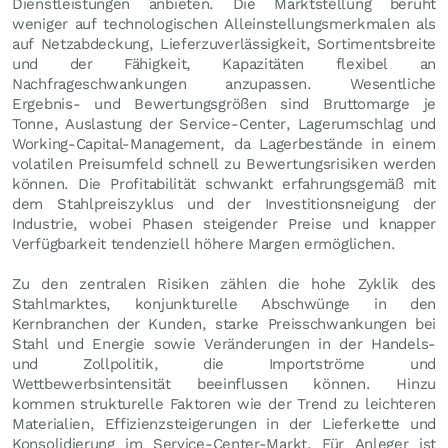
Dienstleistungen anbieten. Die Marktstellung beruht
weniger auf technologischen Alleinstellungsmerkmalen als
auf Netzabdeckung, Lieferzuverlässigkeit, Sortimentsbreite
und der Fähigkeit, Kapazitäten flexibel an
Nachfrageschwankungen anzupassen. Wesentliche
Ergebnis- und Bewertungsgrößen sind Bruttomarge je
Tonne, Auslastung der Service-Center, Lagerumschlag und
Working-Capital-Management, da Lagerbestände in einem
volatilen Preisumfeld schnell zu Bewertungsrisiken werden
können. Die Profitabilität schwankt erfahrungsgemäß mit
dem Stahlpreiszyklus und der Investitionsneigung der
Industrie, wobei Phasen steigender Preise und knapper
Verfügbarkeit tendenziell höhere Margen ermöglichen.
Zu den zentralen Risiken zählen die hohe Zyklik des
Stahlmarktes, konjunkturelle Abschwünge in den
Kernbranchen der Kunden, starke Preisschwankungen bei
Stahl und Energie sowie Veränderungen in der Handels-
und Zollpolitik, die Importströme und
Wettbewerbsintensität beeinflussen können. Hinzu
kommen strukturelle Faktoren wie der Trend zu leichteren
Materialien, Effizienzsteigerungen in der Lieferkette und
Konsolidierung im Service-Center-Markt. Für Anleger ist