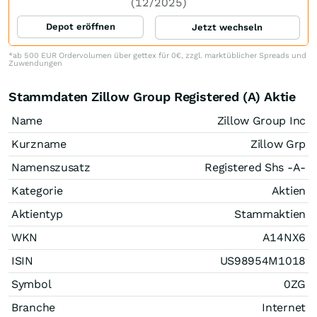
(12/2025)
Depot eröffnen
Jetzt wechseln
*ab 500 EUR Ordervolumen über gettex für 0€, zzgl. marktüblicher Spreads und
Zuwendungen
Stammdaten Zillow Group Registered (A) Aktie
Name
Zillow Group Inc
Kurzname
Zillow Grp
Namenszusatz
Registered Shs -A-
Kategorie
Aktien
Aktientyp
Stammaktien
WKN
A14NX6
ISIN
US98954M1018
Symbol
0ZG
Branche
Internet