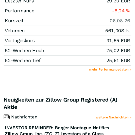
Letzter Kurs
29,30
EUR
Performance
-8,24
%
Kurszeit
06.08.26
Volumen
561,00
Stk.
Vortageskurs
31,55
EUR
52-Wochen Hoch
75,02
EUR
52-Wochen Tief
25,61
EUR
mehr Performancedaten »
Neuigkeiten zur Zillow Group Registered (A)
Aktie
Nachrichten
weitere Nachrichten »
INVESTOR REMINDER: Berger Montague Notifies
Zillow Group, Inc. (ZG, Z) Investors of a Class