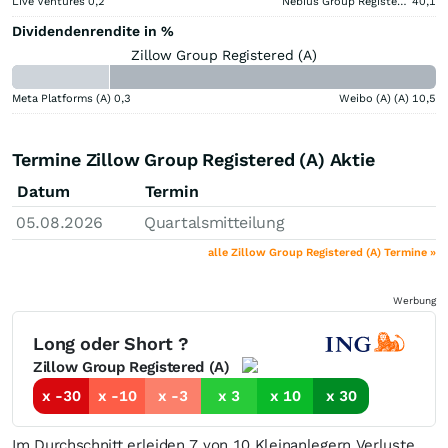
Live Ventures
0,2
Nebius Group Registered (A)
40,1
Dividendenrendite in %
Zillow Group Registered (A)
Meta Platforms (A)
0,3
Weibo (A) (A)
10,5
Termine Zillow Group Registered (A) Aktie
Datum
Termin
05.08.2026
Quartalsmitteilung
alle Zillow Group Registered (A) Termine »
Werbung
Long oder Short ?
Zillow Group Registered (A)
x -30
x -10
x -3
x 3
x 10
x 30
Im Durchschnitt erleiden 7 von 10 Kleinanlegern Verluste