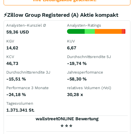
⚡Zillow Group Registered (A) Aktie kompakt
Analysten-Kursziel Ø
Analysten-Ratings
59,36
USD
KGV
KUV
14,62
6,67
KCV
Durchschnittsrendite 5J
46,73
-19,74
%
Durchschnittsrendite 3J
Jahresperformance
-15,51
%
-58,30
%
Performance 3 Monate
relatives Volumen (rVol)
-24,18
%
30,28
x
Tagesvolumen
1.371.341 St.
wallstreetONLINE Bewertung
⭐
⭐
⭐