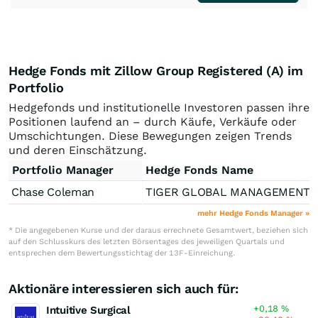
Hedge Fonds mit Zillow Group Registered (A) im
Portfolio
Hedgefonds und institutionelle Investoren passen ihre
Positionen laufend an – durch Käufe, Verkäufe oder
Umschichtungen. Diese Bewegungen zeigen Trends
und deren Einschätzung.
Portfolio Manager
Hedge Fonds Name
Chase Coleman
TIGER GLOBAL MANAGEME
mehr Hedge Fonds Manager »
* Die angegebenen Kurse und der daraus errechnete Gesamtwert, beziehen sich
auf den Schlusskurs des letzten Börsentages des jeweiligen Quartals und
entsprechen dem Bewertungsstichtag der 13F-Einreichung.
Aktionäre interessieren sich auch für:
+0,18
%
Intuitive Surgical