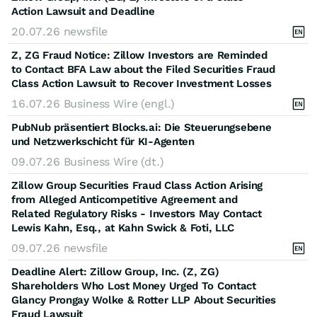
Action Lawsuit and Deadline
20.07.26
newsfile
Z, ZG Fraud Notice: Zillow Investors are Reminded
to Contact BFA Law about the Filed Securities Fraud
Class Action Lawsuit to Recover Investment Losses
16.07.26
Business Wire (engl.)
PubNub präsentiert Blocks.ai: Die Steuerungsebene
und Netzwerkschicht für KI-Agenten
09.07.26
Business Wire (dt.)
Zillow Group Securities Fraud Class Action Arising
from Alleged Anticompetitive Agreement and
Related Regulatory Risks - Investors May Contact
Lewis Kahn, Esq., at Kahn Swick & Foti, LLC
09.07.26
newsfile
Deadline Alert: Zillow Group, Inc. (Z, ZG)
Shareholders Who Lost Money Urged To Contact
Glancy Prongay Wolke & Rotter LLP About Securities
Fraud Lawsuit