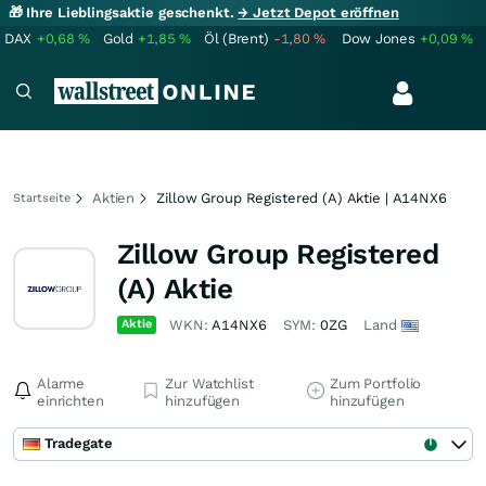
🎁 Ihre Lieblingsaktie geschenkt.
→ Jetzt Depot eröffnen
DAX
+0,68
%
Gold
+1,85
%
Öl (Brent)
-1,80
%
Dow Jones
+0,09
%
Aktien
Zillow Group Registered (A) Aktie | A14NX6
Startseite
Zillow Group Registered
(A) Aktie
Aktie
WKN:
A14NX6
SYM:
0ZG
Land
Alarme
Zur Watchlist
Zum Portfolio
einrichten
hinzufügen
hinzufügen
Tradegate