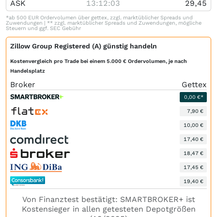
ASK
13:12:03
29,45
*ab 500 EUR Ordervolumen über gettex, zzgl. marktüblicher Spreads und
Zuwendungen | ** zzgl. marktüblicher Spreads und Zuwendungen, mögliche
Steuern und ggf. SEC Gebühr
Zillow Group Registered (A) günstig handeln
Kostenvergleich pro Trade bei einem 5.000 € Ordervolumen, je nach
Handelsplatz
Broker
Gettex
0,00 €*
7,90 €
10,00 €
17,40 €
18,47 €
17,45 €
19,40 €
Von Finanztest bestätigt: SMARTBROKER+ ist
Kostensieger in allen getesteten Depotgrößen