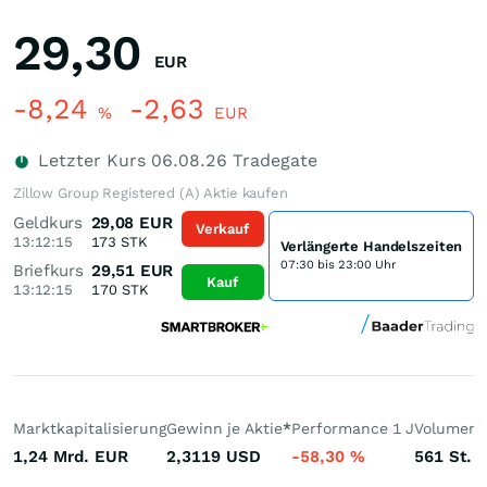
29,30
EUR
-8,24
-2,63
%
EUR
Letzter Kurs
06.08.26
Tradegate
Zillow Group Registered (A) Aktie kaufen
Geldkurs
29,08
EUR
Verkauf
13:12:15
173
STK
Verlängerte Handelszeiten
07:30 bis 23:00 Uhr
Briefkurs
29,51
EUR
Kauf
13:12:15
170
STK
Marktkapitalisierung
Gewinn je Aktie
*
Performance 1 J
Volumen 
1,24 Mrd.
EUR
2,3119
USD
-58,30
%
561
St.