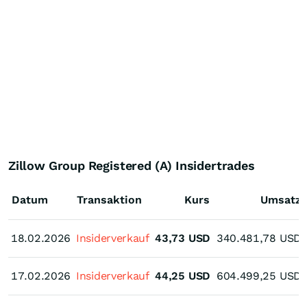
Zillow Group Registered (A) Insidertrades
Datum
Transaktion
Kurs
Umsatz
18.02.2026
18.02.2026
Insiderverkauf
43,73
USD
340.481,78
USD
17.02.2026
17.02.2026
Insiderverkauf
44,25
USD
604.499,25
USD