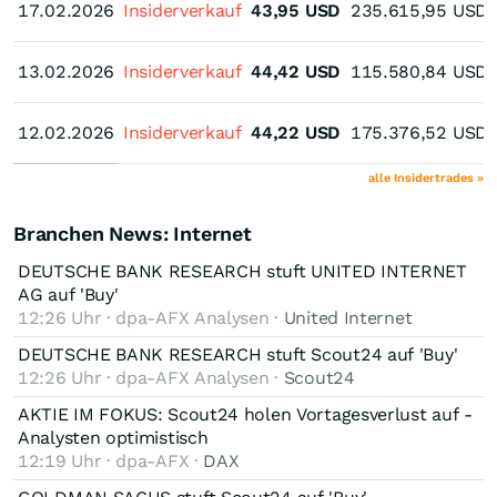
17.02.2026
17.02.2026
Insiderverkauf
43,95
USD
235.615,95
USD
13.02.2026
13.02.2026
Insiderverkauf
44,42
USD
115.580,84
USD
12.02.2026
12.02.2026
Insiderverkauf
44,22
USD
175.376,52
USD
alle Insidertrades »
Branchen News: Internet
DEUTSCHE BANK RESEARCH stuft UNITED INTERNET
AG auf 'Buy'
12:26 Uhr · dpa-AFX Analysen ·
United Internet
DEUTSCHE BANK RESEARCH stuft Scout24 auf 'Buy'
12:26 Uhr · dpa-AFX Analysen ·
Scout24
AKTIE IM FOKUS: Scout24 holen Vortagesverlust auf -
Analysten optimistisch
12:19 Uhr · dpa-AFX ·
DAX