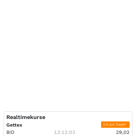
Realtimekurse
Gettex
0 € pro Trade*
BID
13:12:03
29,02