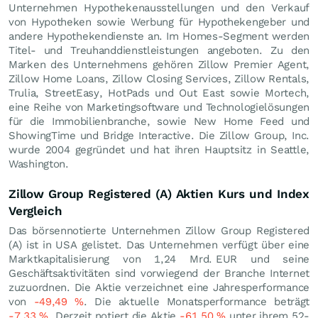
Unternehmen Hypothekenausstellungen und den Verkauf
von Hypotheken sowie Werbung für Hypothekengeber und
andere Hypothekendienste an. Im Homes-Segment werden
Titel- und Treuhanddienstleistungen angeboten. Zu den
Marken des Unternehmens gehören Zillow Premier Agent,
Zillow Home Loans, Zillow Closing Services, Zillow Rentals,
Trulia, StreetEasy, HotPads und Out East sowie Mortech,
eine Reihe von Marketingsoftware und Technologielösungen
für die Immobilienbranche, sowie New Home Feed und
ShowingTime und Bridge Interactive. Die Zillow Group, Inc.
wurde 2004 gegründet und hat ihren Hauptsitz in Seattle,
Washington.
Zillow Group Registered (A) Aktien Kurs und Index
Vergleich
Das börsennotierte Unternehmen Zillow Group Registered
(A) ist in USA gelistet. Das Unternehmen verfügt über eine
Marktkapitalisierung von 1,24 Mrd.
EUR
und seine
Geschäftsaktivitäten sind vorwiegend der Branche Internet
zuzuordnen. Die Aktie verzeichnet eine Jahresperformance
von
-49,49
%
. Die aktuelle Monatsperformance beträgt
-7,33
%
. Derzeit notiert die Aktie
-61,50
%
unter ihrem 52-