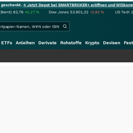
ie geschenkt.
→ Jetzt Depot bei SMARTBROKER+ eröffnen und Willkom
(Brent)
83,76
+0,27
%
Dow Jones
53.901,32
-0,92
%
US Tech 
ETFs
Anleihen
Derivate
Rohstoffe
Krypto
Devisen
Fest