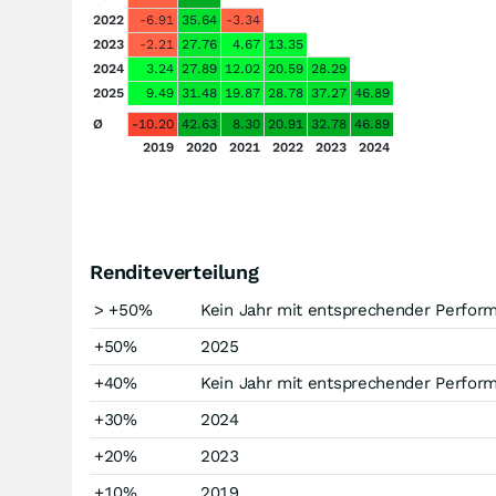
2022
-6.91
35.64
-3.34
2023
-2.21
27.76
4.67
13.35
2024
3.24
27.89
12.02
20.59
28.29
2025
9.49
31.48
19.87
28.78
37.27
46.89
Ø
-10.20
42.63
8.30
20.91
32.78
46.89
2019
2020
2021
2022
2023
2024
Renditeverteilung
> +50%
Kein Jahr mit entsprechender Perfor
+50%
2025
+40%
Kein Jahr mit entsprechender Perfor
+30%
2024
+20%
2023
+10%
2019