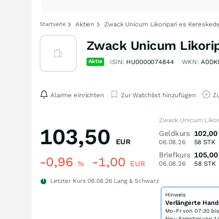
Aktien
Zwack Unicum Likoripari es Keresked
Startseite
Zwack Unicum Likorip
Aktie
ISIN:
HU0000074844
WKN:
A0DK
Alarme einrichten
Zur Watchlist hinzufügen
Zu
Zwack Unicum Likor
103,50
Geldkurs
102,00
EUR
06.08.26
58
STK
Briefkurs
105,00
-0,96
-1,00
%
EUR
06.08.26
58
STK
Letzter Kurs
06.08.26
Lang & Schwarz
Hinweis
Verlängerte Hand
Mo-Fr von
07:30 bi
Neu: Samstag von 14