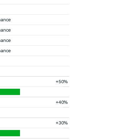
mance
mance
mance
mance
+50%
+40%
+30%