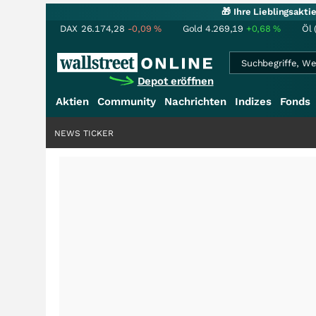
🎁 Ihre Lieblingsakt
DAX
26.174,28
-0,09
%
Gold
4.269,19
+0,68
%
Öl 
Depot eröffnen
Aktien
Community
Nachrichten
Indizes
Fonds
NEWS TICKER