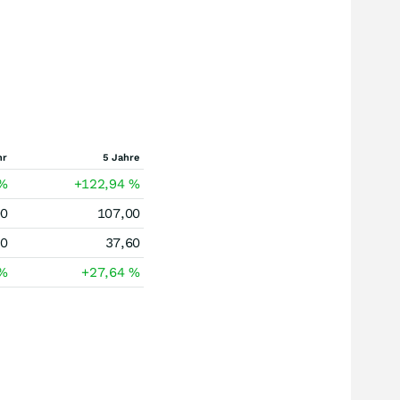
hr
5 Jahre
%
+122,94
%
00
107,00
80
37,60
%
+27,64
%