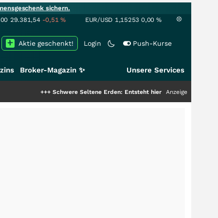
mensgeschenk sichern.
100
29.381,54
-0,51
%
EUR/USD
1,15253
0,00
%
Aktie geschenkt!
Login
Push-Kurse
zins
Broker-Magazin ✨
Unsere Services
+++
Schwere Seltene Erden: Entsteht hier die nächste Milliardenstory?
Anzeige
++