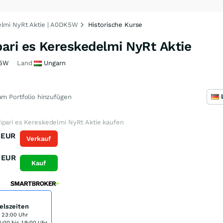
elmi NyRt Aktie | A0DK5W
Historische Kurse
ari es Kereskedelmi NyRt Aktie
5W
Land
Ungarn
m Portfolio hinzufügen
ipari es Kereskedelmi NyRt Aktie kaufen
EUR
Verkauf
EUR
Kauf
elszeiten
s 23:00 Uhr
:00 bis 19:00 Uhr