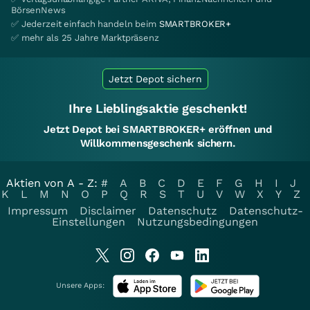
BörsenNews
✅ Jederzeit einfach handeln beim
SMARTBROKER+
✅ mehr als 25 Jahre Marktpräsenz
Jetzt Depot sichern
Ihre Lieblingsaktie geschenkt!
Jetzt Depot bei SMARTBROKER+ eröffnen und
Willkommensgeschenk sichern.
Aktien von A - Z:
#
A
B
C
D
E
F
G
H
I
J
K
L
M
N
O
P
Q
R
S
T
U
V
W
X
Y
Z
Impressum
Disclaimer
Datenschutz
Datenschutz-
Einstellungen
Nutzungsbedingungen
Unsere Apps: