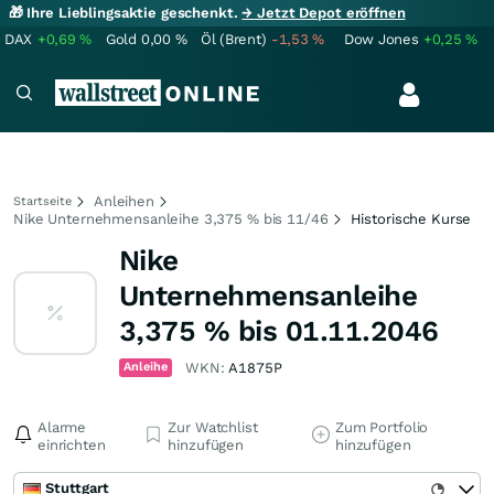
🎁 Ihre Lieblingsaktie geschenkt.
→ Jetzt Depot eröffnen
DAX
+0,69
%
Gold
0,00
%
Öl (Brent)
-1,53
%
Dow Jones
+0,25
%
Anleihen
Startseite
Nike Unternehmensanleihe 3,375 % bis 11/46
Historische Kurse
Nike
Unternehmensanleihe
3,375 % bis 01.11.2046
Anleihe
WKN:
A1875P
Alarme
Zur Watchlist
Zum Portfolio
einrichten
hinzufügen
hinzufügen
Stuttgart