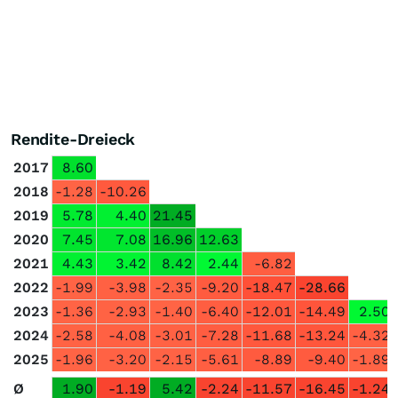
Rendite-Dreieck
2017
8.60
2018
-1.28
-10.26
2019
5.78
4.40
21.45
2020
7.45
7.08
16.96
12.63
2021
4.43
3.42
8.42
2.44
-6.82
2022
-1.99
-3.98
-2.35
-9.20
-18.47
-28.66
2023
-1.36
-2.93
-1.40
-6.40
-12.01
-14.49
2.50
2024
-2.58
-4.08
-3.01
-7.28
-11.68
-13.24
-4.32
2025
-1.96
-3.20
-2.15
-5.61
-8.89
-9.40
-1.89
Ø
1.90
-1.19
5.42
-2.24
-11.57
-16.45
-1.24