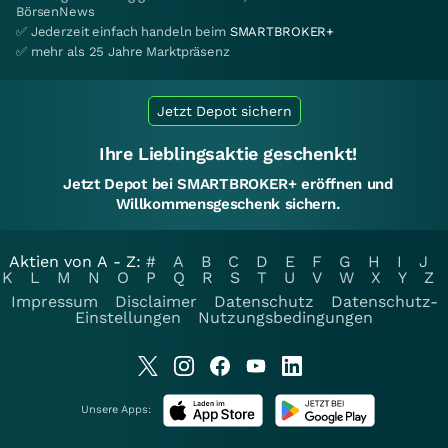
BörsenNews
✅ Jederzeit einfach handeln beim
SMARTBROKER+
✅ mehr als 25 Jahre Marktpräsenz
Jetzt Depot sichern
Ihre Lieblingsaktie geschenkt!
Jetzt Depot bei SMARTBROKER+ eröffnen und
Willkommensgeschenk sichern.
Aktien von A - Z:
#
A
B
C
D
E
F
G
H
I
J
K
L
M
N
O
P
Q
R
S
T
U
V
W
X
Y
Z
Impressum
Disclaimer
Datenschutz
Datenschutz-
Einstellungen
Nutzungsbedingungen
Unsere Apps: