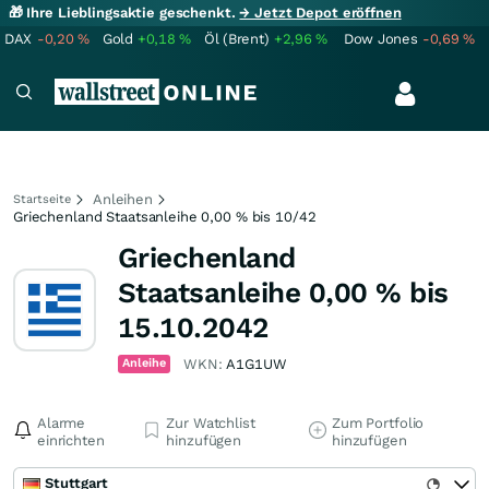
🎁 Ihre Lieblingsaktie geschenkt.
→ Jetzt Depot eröffnen
DAX
-0,20
%
Gold
+0,18
%
Öl (Brent)
+2,96
%
Dow Jones
-0,69
%
Anleihen
Startseite
Griechenland Staatsanleihe 0,00 % bis 10/42
Griechenland
Staatsanleihe 0,00 % bis
15.10.2042
Anleihe
WKN:
A1G1UW
Alarme
Zur Watchlist
Zum Portfolio
einrichten
hinzufügen
hinzufügen
Stuttgart