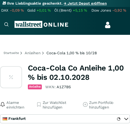
🎁 Ihre Lieblingsaktie geschenkt.
→ Jetzt Depot eröffnen
DAX
-0,09
%
Gold
+0,01
%
Öl (Brent)
+5,15
%
Dow Jones
-0,92
%
Anleihen
Coca-Cola 1,00 % bis 10/28
Startseite
Coca-Cola Co Anleihe 1,00
% bis 02.10.2028
Anleihe
WKN:
A1Z7BS
Alarme
Zur Watchlist
Zum Portfolio
einrichten
hinzufügen
hinzufügen
Frankfurt