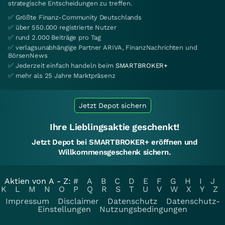
strategische Entscheidungen zu treffen.
✅ Größte Finanz-Community Deutschlands
✅ über 550.000 registrierte Nutzer
✅ rund 2.000 Beiträge pro Tag
✅ verlagsunabhängige Partner ARIVA, FinanzNachrichten und
BörsenNews
✅ Jederzeit einfach handeln beim
SMARTBROKER+
✅ mehr als 25 Jahre Marktpräsenz
Jetzt Depot sichern
Ihre Lieblingsaktie geschenkt!
Jetzt Depot bei SMARTBROKER+ eröffnen und
Willkommensgeschenk sichern.
Aktien von A - Z:
#
A
B
C
D
E
F
G
H
I
J
K
L
M
N
O
P
Q
R
S
T
U
V
W
X
Y
Z
Impressum
Disclaimer
Datenschutz
Datenschutz-
Einstellungen
Nutzungsbedingungen