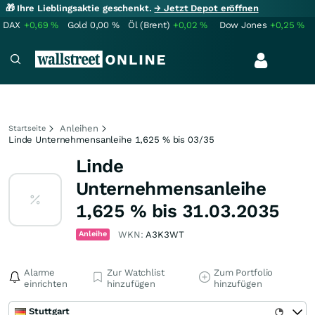
🎁 Ihre Lieblingsaktie geschenkt.
→ Jetzt Depot eröffnen
DAX
+0,69
%
Gold
0,00
%
Öl (Brent)
+0,02
%
Dow Jones
+0,25
%
Anleihen
Startseite
Linde Unternehmensanleihe 1,625 % bis 03/35
Linde
Unternehmensanleihe
1,625 % bis 31.03.2035
Anleihe
WKN:
A3K3WT
Alarme
Zur Watchlist
Zum Portfolio
einrichten
hinzufügen
hinzufügen
Stuttgart