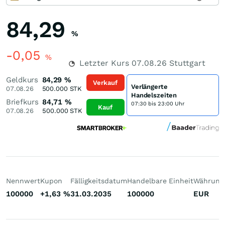
84,29
%
-0,05
%
Letzter Kurs
07.08.26
Stuttgart
Geldkurs
84,29
%
Verkauf
Verlängerte
07.08.26
500.000
STK
Handelszeiten
Briefkurs
84,71
%
07:30 bis 23:00 Uhr
Kauf
07.08.26
500.000
STK
Nennwert
Kupon
Fälligkeitsdatum
Handelbare Einheit
Währung
100000
+1,63
%
31.03.2035
100000
EUR