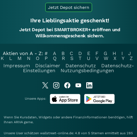
Jetzt Depot sichern
Ihre Lieblingsaktie geschenkt!
Jetzt Depot bei SMARTBROKER+ eröffnen und
Willkommensgeschenk sichern.
Aktien von A - Z:
#
A
B
C
D
E
F
G
H
I
J
K
L
M
N
O
P
Q
R
S
T
U
V
W
X
Y
Z
Impressum
Disclaimer
Datenschutz
Datenschutz-
Einstellungen
Nutzungsbedingungen
Unsere Apps:
Wenn Sie Kursdaten, Widgets oder andere Finanzinformationen benötigen, hilft
Ihnen
ARIVA
gerne.
Unsere User schätzen wallstreet-online.de: 4.8 von 5 Sternen ermittelt aus 285