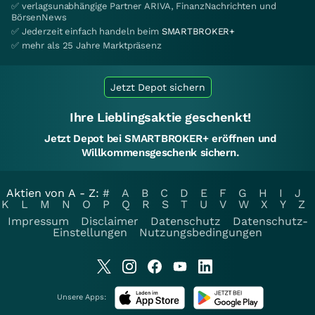
✅ verlagsunabhängige Partner ARIVA, FinanzNachrichten und
BörsenNews
✅ Jederzeit einfach handeln beim
SMARTBROKER+
✅ mehr als 25 Jahre Marktpräsenz
Jetzt Depot sichern
Ihre Lieblingsaktie geschenkt!
Jetzt Depot bei SMARTBROKER+ eröffnen und
Willkommensgeschenk sichern.
Aktien von A - Z:
#
A
B
C
D
E
F
G
H
I
J
K
L
M
N
O
P
Q
R
S
T
U
V
W
X
Y
Z
Impressum
Disclaimer
Datenschutz
Datenschutz-
Einstellungen
Nutzungsbedingungen
Unsere Apps: