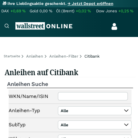
🎁 Ihre Lieblingsaktie geschenkt.
→ Jetzt Depot eröffnen
DAX
+0,69
%
Gold
0,00
%
Öl (Brent)
+0,02
%
Dow Jones
+0,25
%
Anleihen
Anleihen-Filter
Citibank
Startseite
Anleihen auf Citibank
Anleihen Suche
WKN/Name/ISIN
Anleihen-Typ
Alle
SubTyp
Alle