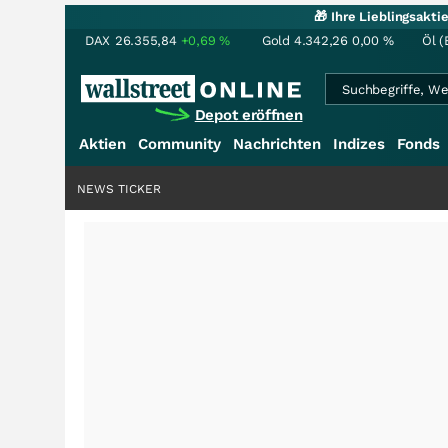
🎁 Ihre Lieblingsakt
DAX
26.355,84
+0,69
%
Gold
4.342,26
0,00
%
Öl (
Depot eröffnen
Aktien
Community
Nachrichten
Indizes
Fonds
NEWS TICKER