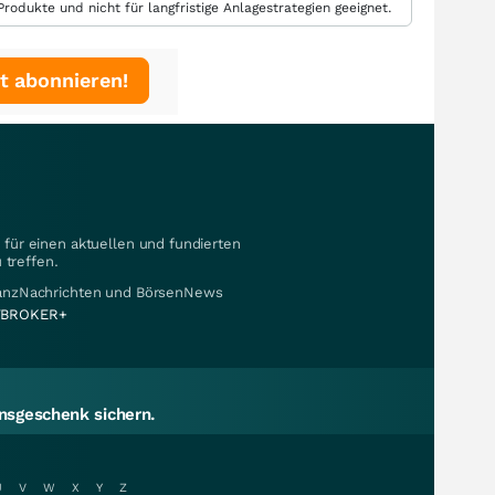
rodukte und nicht für langfristige Anlagestrategien geeignet.
t abonnieren!
für einen aktuellen und fundierten
 treffen.
nanzNachrichten und BörsenNews
BROKER+
sgeschenk sichern.
U
V
W
X
Y
Z