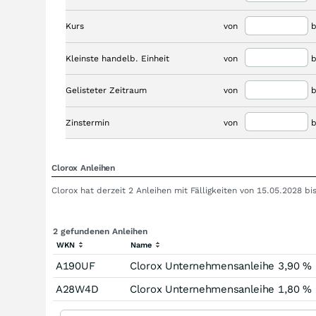
Kurs
von
b
Kleinste handelb. Einheit
von
b
Gelisteter Zeitraum
von
b
Zinstermin
von
b
Clorox Anleihen
Clorox hat derzeit 2 Anleihen mit Fälligkeiten von 15.05.2028 
2 gefundenen Anleihen
WKN
Name
A190UF
Clorox Unternehmensanleihe 3,90 % 
A28W4D
Clorox Unternehmensanleihe 1,80 % 