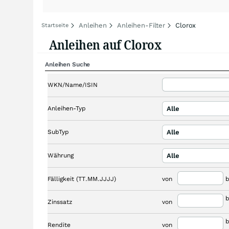
Anleihen
Anleihen-Filter
Clorox
Startseite
Anleihen auf Clorox
Anleihen Suche
WKN/Name/ISIN
Anleihen-Typ
Alle
SubTyp
Alle
Währung
Alle
Fälligkeit (TT.MM.JJJJ)
von
b
b
Zinssatz
von
b
Rendite
von