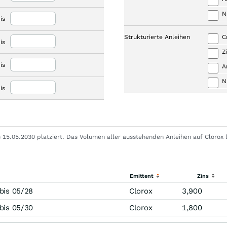
N
is
Strukturierte Anleihen
C
is
Z
is
A
N
is
bis 15.05.2030 platziert. Das Volumen aller ausstehenden Anleihen auf Clorox
Emittent
Zins
bis 05/28
Clorox
3,900
bis 05/30
Clorox
1,800