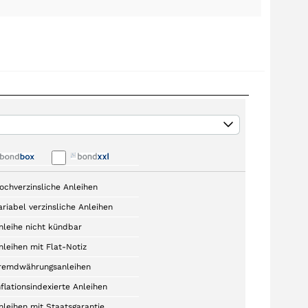
ochverzinsliche Anleihen
ariabel verzinsliche Anleihen
nleihe nicht kündbar
nleihen mit Flat-Notiz
remdwährungsanleihen
nflationsindexierte Anleihen
nleihen mit Staatsgarantie