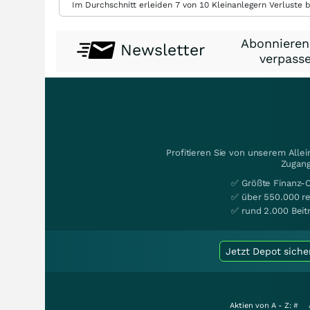
Im Durchschnitt erleiden 7 von 10 Kleinanlegern Verluste b
Abonnieren
Newsletter
verpasse
Profitieren Sie von unserem Alle
Zugang
✅ Größte Finanz-
✅ über 550.000 re
✅ rund 2.000 Beit
Jetzt Depot siche
Aktien von A - Z:
#