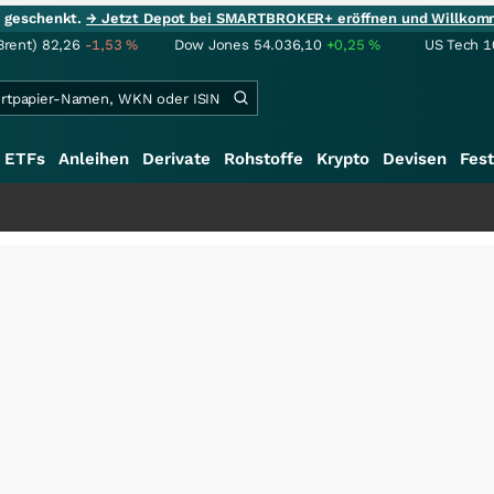
ie geschenkt.
→ Jetzt Depot bei SMARTBROKER+ eröffnen und Willkom
Brent)
82,26
-1,53
%
Dow Jones
54.036,10
+0,25
%
US Tech 1
ETFs
Anleihen
Derivate
Rohstoffe
Krypto
Devisen
Fest