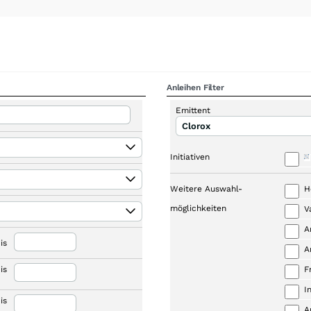
Anleihen Filter
Emittent
Clorox
Initiativen
Weitere Auswahl-
H
möglichkeiten
V
A
is
A
is
F
I
is
A