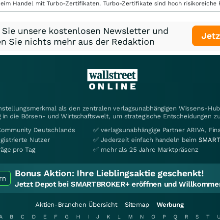
eim Handel mit Turbo-Zertifikaten. Turbo-Zertifikate sind hoch risikoreiche P
 Sie unsere kostenlosen Newsletter und
Jetz
n Sie nichts mehr aus der Redaktion
instellungsmerkmal als den zentralen verlagsunabhängigen Wissens-Hub 
 in die Börsen- und Wirtschaftswelt, um strategische Entscheidungen zu
Community Deutschlands
✅ verlagsunabhängige Partner ARIVA, Fi
gistrierte Nutzer
✅ Jederzeit einfach handeln beim
SMART
räge pro Tag
✅ mehr als 25 Jahre Marktpräsenz
Bonus Aktion:
Ihre Lieblingsaktie geschenkt!
rn
Jetzt Depot bei SMARTBROKER+ eröffnen und Willkommen
Aktien-Branchen Übersicht
Sitemap
Werbung
A
B
C
D
E
F
G
H
I
J
K
L
M
N
O
P
Q
R
S
T