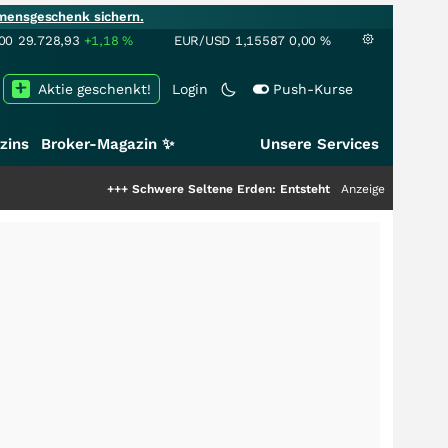
mensgeschenk sichern.
00
29.728,93
+1,18
%
EUR/USD
1,15587
0,00
%
Aktie geschenkt!
Login
Push-Kurse
zins
Broker-Magazin ✨
Unsere Services
+++
Schwere Seltene Erden: Entsteht hier die nächste Milliarde
Anzeige