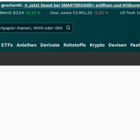
ie geschenkt.
→ Jetzt Depot bei SMARTBROKER+ eröffnen und Willkom
(Brent)
83,54
+5,15
%
Dow Jones
53.901,32
-0,92
%
US Tech 1
ETFs
Anleihen
Derivate
Rohstoffe
Krypto
Devisen
Fest