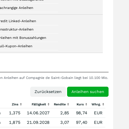
achrangige Anleihen
redit Linked-Anleihen
insstruktur-Anleihen
nleihen mit Bonuszahlungen
ull-Kupon-Anleihen
en Anleihen auf Compagnie de Saint-Gobain liegt bei 10.100 Mio.
Zins
Fälligkeit
Rendite
Kurs
Whrg.
n
1,375
14.06.2027
2,85
98,74
EUR
n
1,875
21.09.2028
3,07
97,40
EUR