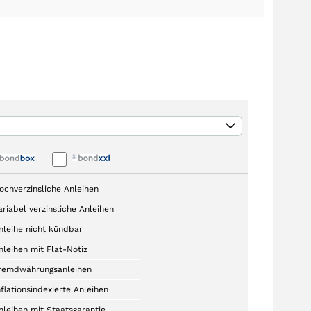
ochverzinsliche Anleihen
ariabel verzinsliche Anleihen
nleihe nicht kündbar
nleihen mit Flat-Notiz
remdwährungsanleihen
nflationsindexierte Anleihen
nleihen mit Staatsgarantie