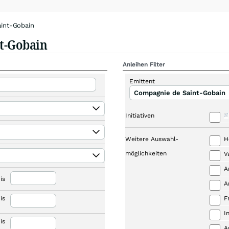
int-Gobain
t-Gobain
Anleihen Filter
Emittent
Compagnie de Saint-Gobain
Initiativen
Weitere Auswahl-
H
möglichkeiten
V
A
is
A
is
F
I
is
A