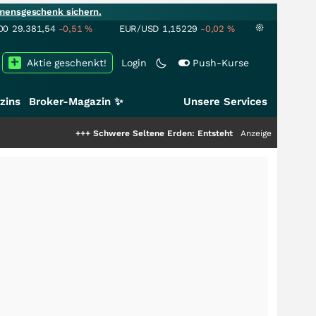
mensgeschenk sichern.
00
29.381,54
-0,51
%
EUR/USD
1,15229
-0,02
%
Aktie geschenkt!
Login
Push-Kurse
zins
Broker-Magazin ✨
Unsere Services
+++
Schwere Seltene Erden: Entsteht hier die nächste Milliarden
Anzeige