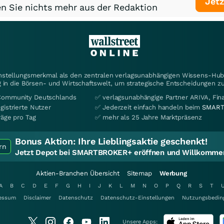
Jetz
n Sie nichts mehr aus der Redaktion
instellungsmerkmal als den zentralen verlagsunabhängigen Wissens-Hub 
 in die Börsen- und Wirtschaftswelt, um strategische Entscheidungen zu
Community Deutschlands
✅ verlagsunabhängige Partner ARIVA, Fi
gistrierte Nutzer
✅ Jederzeit einfach handeln beim
SMART
räge pro Tag
✅ mehr als 25 Jahre Marktpräsenz
Bonus Aktion:
Ihre Lieblingsaktie geschenkt!
rn
Jetzt Depot bei SMARTBROKER+ eröffnen und Willkommen
Aktien-Branchen Übersicht
Sitemap
Werbung
A
B
C
D
E
F
G
H
I
J
K
L
M
N
O
P
Q
R
S
T
essum
Disclaimer
Datenschutz
Datenschutz-Einstellungen
Nutzungsbedin
Unsere Apps: