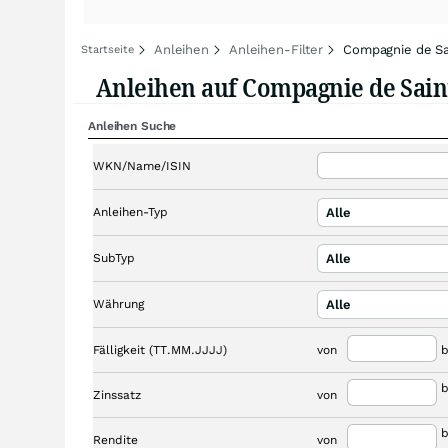
Anleihen
Anleihen-Filter
Compagnie de Sa
Startseite
Anleihen auf Compagnie de Sain
Anleihen Suche
WKN/Name/ISIN
Anleihen-Typ
Alle
SubTyp
Alle
Währung
Alle
Fälligkeit (TT.MM.JJJJ)
von
b
b
Zinssatz
von
b
Rendite
von