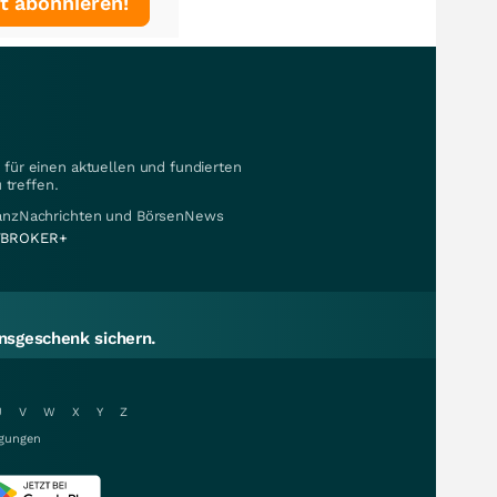
t abonnieren!
für einen aktuellen und fundierten
 treffen.
nanzNachrichten und BörsenNews
BROKER+
sgeschenk sichern.
U
V
W
X
Y
Z
gungen