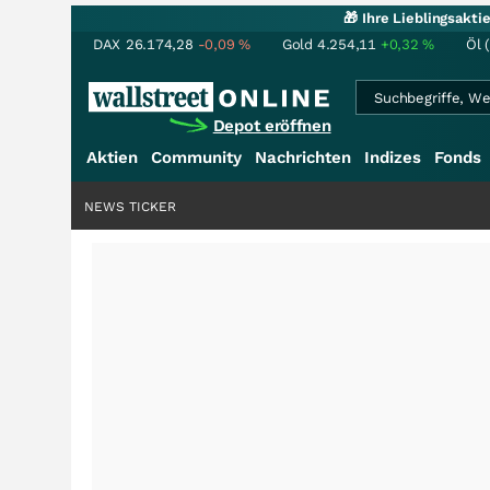
🎁 Ihre Lieblingsakt
DAX
26.174,28
-0,09
%
Gold
4.254,11
+0,32
%
Öl 
Depot eröffnen
Aktien
Community
Nachrichten
Indizes
Fonds
NEWS TICKER