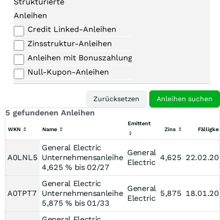
Strukturierte
Anleihen
Credit Linked-Anleihen
Zinsstruktur-Anleihen
Anleihen mit Bonuszahlungen
Null-Kupon-Anleihen
5 gefundenen Anleihen
Emittent
WKN
Name
Zins
Fälligkei
General Electric
General
A0LNL5
Unternehmensanleihe
4,625
22.02.20
Electric
4,625 % bis 02/27
General Electric
General
A0TPT7
Unternehmensanleihe
5,875
18.01.20
Electric
5,875 % bis 01/33
General Electric