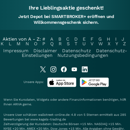
Ihre Lieblingsaktie geschenkt!
Jetzt Depot bei SMARTBROKER+ eröffnen und
Willkommensgeschenk sichern.
Aktien von A - Z:
#
A
B
C
D
E
F
G
H
I
J
K
L
M
N
O
P
Q
R
S
T
U
V
W
X
Y
Z
Impressum
Disclaimer
Datenschutz
Datenschutz-
Einstellungen
Nutzungsbedingungen
Unsere Apps:
Wenn Sie Kursdaten, Widgets oder andere Finanzinformationen benötigen, hilft
Ihnen
ARIVA
gerne.
Unsere User schätzen wallstreet-online.de: 4.8 von 5 Sternen ermittelt aus 285
Bewertungen bei www.kagels-trading.de
Zeitverzögerung der Kursdaten: Deutsche Börsen +15 Min. NASDAQ +15 Min.
NYSE +20 Min. AMEX +20 Min. Dow Jones +15 Min. Alle Angaben ohne Gewähr.