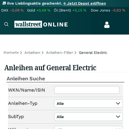
🎁 Ihre Lieblingsaktie geschenkt.
→ Jetzt Depot eröffnen
DAX
-0,09
%
Gold
+0,48
%
Öl (Brent)
+5,15
%
Dow Jones
-0,92
%
Anleihen
Anleihen-Filter
General Electric
Startseite
Anleihen auf General Electric
Anleihen Suche
WKN/Name/ISIN
Anleihen-Typ
Alle
SubTyp
Alle