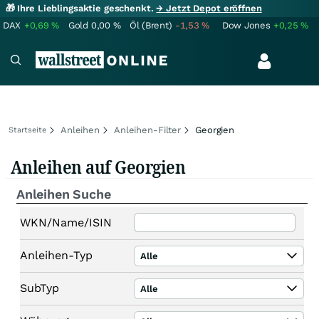
🎁 Ihre Lieblingsaktie geschenkt.
→ Jetzt Depot eröffnen
DAX
+0,69
%
Gold
0,00
%
Öl (Brent)
-1,53
%
Dow Jones
+0,25
%
Anleihen
Anleihen-Filter
Georgien
Startseite
Anleihen auf Georgien
Anleihen Suche
WKN/Name/ISIN
Anleihen-Typ
Alle
SubTyp
Alle