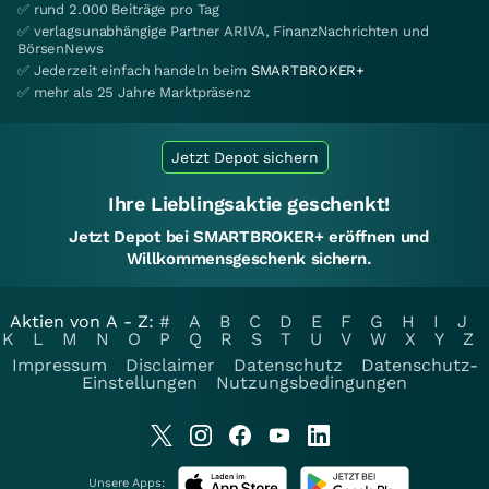
✅ rund 2.000 Beiträge pro Tag
✅ verlagsunabhängige Partner ARIVA, FinanzNachrichten und
BörsenNews
✅ Jederzeit einfach handeln beim
SMARTBROKER+
✅ mehr als 25 Jahre Marktpräsenz
Jetzt Depot sichern
Ihre Lieblingsaktie geschenkt!
Jetzt Depot bei SMARTBROKER+ eröffnen und
Willkommensgeschenk sichern.
Aktien von A - Z:
#
A
B
C
D
E
F
G
H
I
J
K
L
M
N
O
P
Q
R
S
T
U
V
W
X
Y
Z
Impressum
Disclaimer
Datenschutz
Datenschutz-
Einstellungen
Nutzungsbedingungen
Unsere Apps: