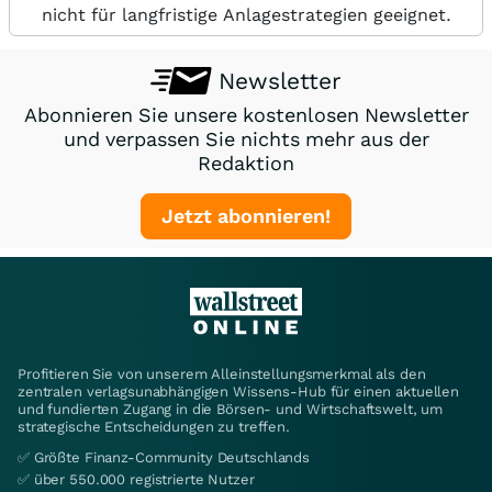
nicht für langfristige Anlagestrategien geeignet.
Newsletter
Abonnieren Sie unsere kostenlosen Newsletter
und verpassen Sie nichts mehr aus der
Redaktion
Jetzt abonnieren!
Profitieren Sie von unserem Alleinstellungsmerkmal als den
zentralen verlagsunabhängigen Wissens-Hub für einen aktuellen
und fundierten Zugang in die Börsen- und Wirtschaftswelt, um
strategische Entscheidungen zu treffen.
✅ Größte Finanz-Community Deutschlands
✅ über 550.000 registrierte Nutzer