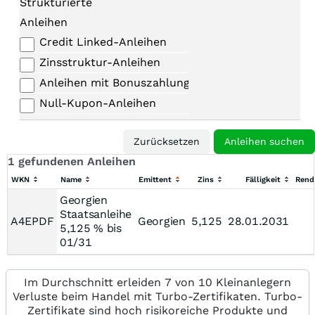
Strukturierte
Anleihen
Credit Linked-Anleihen
Zinsstruktur-Anleihen
Anleihen mit Bonuszahlungen
Null-Kupon-Anleihen
1 gefundenen Anleihen
WKN
Name
Emittent
Zins
Fälligkeit
Rend
Georgien
Staatsanleihe
A4EPDF
Georgien
5,125
28.01.2031
5,125 % bis
01/31
Im Durchschnitt erleiden 7 von 10 Kleinanlegern
Verluste beim Handel mit Turbo-Zertifikaten. Turbo-
Zertifikate sind hoch risikoreiche Produkte und