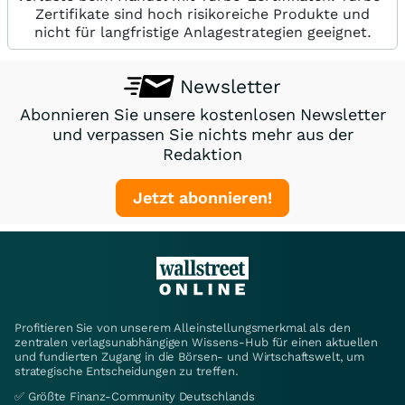
Zertifikate sind hoch risikoreiche Produkte und
nicht für langfristige Anlagestrategien geeignet.
Newsletter
Abonnieren Sie unsere kostenlosen Newsletter
und verpassen Sie nichts mehr aus der
Redaktion
Jetzt abonnieren!
Profitieren Sie von unserem Alleinstellungsmerkmal als den
zentralen verlagsunabhängigen Wissens-Hub für einen aktuellen
und fundierten Zugang in die Börsen- und Wirtschaftswelt, um
strategische Entscheidungen zu treffen.
✅ Größte Finanz-Community Deutschlands