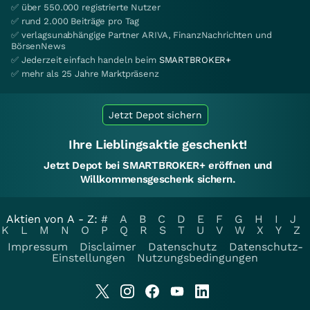
✅ über 550.000 registrierte Nutzer
✅ rund 2.000 Beiträge pro Tag
✅ verlagsunabhängige Partner ARIVA, FinanzNachrichten und
BörsenNews
✅ Jederzeit einfach handeln beim
SMARTBROKER+
✅ mehr als 25 Jahre Marktpräsenz
Jetzt Depot sichern
Ihre Lieblingsaktie geschenkt!
Jetzt Depot bei SMARTBROKER+ eröffnen und
Willkommensgeschenk sichern.
Aktien von A - Z:
#
A
B
C
D
E
F
G
H
I
J
K
L
M
N
O
P
Q
R
S
T
U
V
W
X
Y
Z
Impressum
Disclaimer
Datenschutz
Datenschutz-
Einstellungen
Nutzungsbedingungen