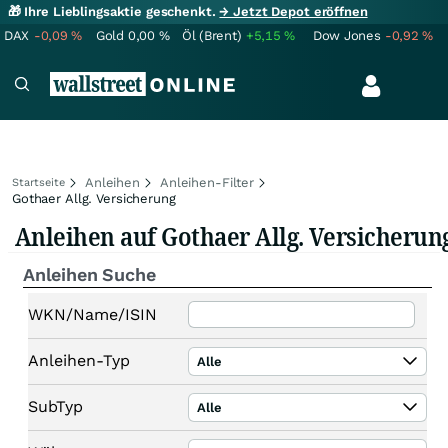
🎁 Ihre Lieblingsaktie geschenkt.
→ Jetzt Depot eröffnen
DAX
-0,09
%
Gold
0,00
%
Öl (Brent)
+5,15
%
Dow Jones
-0,92
%
Anleihen
Anleihen-Filter
Startseite
Gothaer Allg. Versicherung
Anleihen auf Gothaer Allg. Versicherun
Anleihen Suche
WKN/Name/ISIN
Anleihen-Typ
Alle
SubTyp
Alle