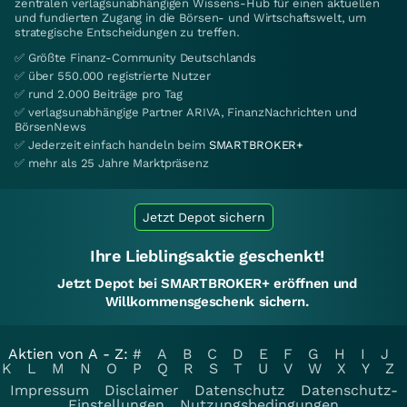
zentralen verlagsunabhängigen Wissens-Hub für einen aktuellen
und fundierten Zugang in die Börsen- und Wirtschaftswelt, um
strategische Entscheidungen zu treffen.
✅ Größte Finanz-Community Deutschlands
✅ über 550.000 registrierte Nutzer
✅ rund 2.000 Beiträge pro Tag
✅ verlagsunabhängige Partner ARIVA, FinanzNachrichten und
BörsenNews
✅ Jederzeit einfach handeln beim
SMARTBROKER+
✅ mehr als 25 Jahre Marktpräsenz
Jetzt Depot sichern
Ihre Lieblingsaktie geschenkt!
Jetzt Depot bei SMARTBROKER+ eröffnen und
Willkommensgeschenk sichern.
Aktien von A - Z:
#
A
B
C
D
E
F
G
H
I
J
K
L
M
N
O
P
Q
R
S
T
U
V
W
X
Y
Z
Impressum
Disclaimer
Datenschutz
Datenschutz-
Einstellungen
Nutzungsbedingungen