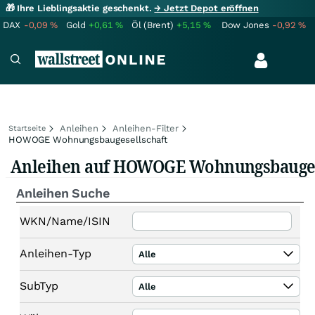
🎁 Ihre Lieblingsaktie geschenkt.
→ Jetzt Depot eröffnen
DAX
-0,09
%
Gold
+0,61
%
Öl (Brent)
+5,15
%
Dow Jones
-0,92
%
Anleihen
Anleihen-Filter
Startseite
HOWOGE Wohnungsbaugesellschaft
Anleihen auf HOWOGE Wohnungsbauges
Anleihen Suche
WKN/Name/ISIN
Anleihen-Typ
Alle
SubTyp
Alle